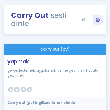
Puan Hesaplama
Carry Out
sesli
Rehberlik Aracı
dinle
ÖSYM Sınav Takvimi
Kampanyalar
Blog
carry out (pv)
İngilizce Gramer
yapmak
gerçekleştirmek, uygulamak, yerine getirmek, hayata
geçirmek
Carry out (pv) ingilizce örnek cümle