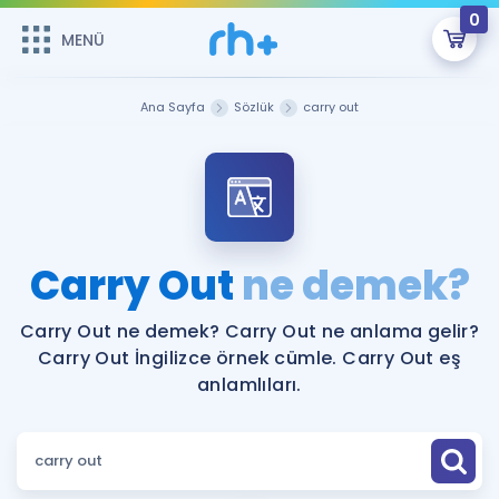
0
MENÜ
MENÜ
Üye Girişi
Ana Sayfa
Sözlük
carry out
Online Dersler
Sepetin Şu An Boş.
Çalışma Paketleri
Remzi Hoca ile seni sınava hazırlayacak onlarca eğitim seni
bekliyor!
Kitaplar ve Kaynaklar
GİRİŞ YAP
Carry Out
ne demek?
Katılımcı Görüşleri
Şifremi Hatırlamıyorum
Carry Out ne demek? Carry Out ne anlama gelir?
Carry Out İngilizce örnek cümle. Carry Out eş
ÜYE DEĞİLİM
Faydalı Araçlar
anlamlıları.
Ücretsiz Kaynaklar
Blog
İngilizce Gramer
Hakkımızda
Kariyer
Sözlük
Soru & Cevap
İletişim