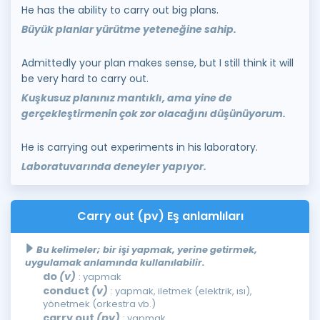
He has the ability to carry out big plans.
Büyük planlar yürütme yeteneğine sahip.
Admittedly your plan makes sense, but I still think it will
be very hard to carry out.
Kuşkusuz planınız mantıklı, ama yine de
gerçekleştirmenin çok zor olacağını düşünüyorum.
He is carrying out experiments in his laboratory.
Laboratuvarında deneyler yapıyor.
Carry out (pv) Eş anlamlıları
Bu kelimeler; bir işi yapmak, yerine getirmek,
uygulamak anlamında kullanılabilir.
do
(v)
: yapmak
conduct
(v)
: yapmak, iletmek (elektrik, ısı),
yönetmek (orkestra vb.)
carry out
(pv)
: yapmak