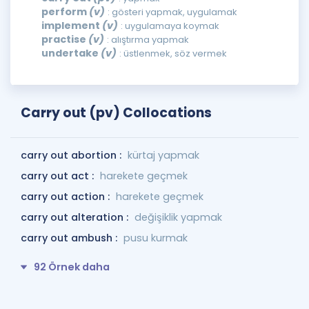
perform
(v)
: gösteri yapmak, uygulamak
implement
(v)
: uygulamaya koymak
practise
(v)
: alıştırma yapmak
undertake
(v)
: üstlenmek, söz vermek
Carry out (pv) Collocations
carry out abortion :
kürtaj yapmak
carry out act :
harekete geçmek
carry out action :
harekete geçmek
carry out alteration :
değişiklik yapmak
carry out ambush :
pusu kurmak
92 Örnek daha