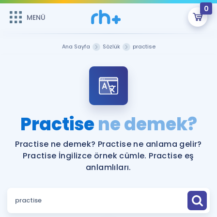
0
MENÜ
MENÜ
Üye Girişi
Ana Sayfa
Sözlük
practise
Online Dersler
Sepetin Şu An Boş.
Çalışma Paketleri
Remzi Hoca ile seni sınava hazırlayacak onlarca eğitim seni
bekliyor!
Kitaplar ve Kaynaklar
GİRİŞ YAP
Practise
ne demek?
Katılımcı Görüşleri
Şifremi Hatırlamıyorum
Practise ne demek? Practise ne anlama gelir?
Practise İngilizce örnek cümle. Practise eş
ÜYE DEĞİLİM
Faydalı Araçlar
anlamlıları.
Ücretsiz Kaynaklar
Blog
İngilizce Gramer
Hakkımızda
Kariyer
Sözlük
Soru & Cevap
İletişim