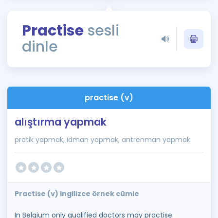
Puan Hesaplama
Practise
sesli
Rehberlik Aracı
dinle
ÖSYM Sınav Takvimi
Kampanyalar
Blog
practise (v)
İngilizce Gramer
alıştırma yapmak
pratik yapmak, idman yapmak, antrenman yapmak
Practise (v) ingilizce örnek cümle
In Belgium only qualified doctors may practise