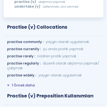
practise
(v)
: alıştırma yapmak
undertake
(v)
: üstlenmek, söz vermek
Practise (v) Collocations
practise commonly :
yaygın olarak uygulamak
practise currently :
şu anda pratik yapmak
practise rarely :
nadiren pratik yapmak
practise regularly :
düzenli olarak alıştırma yapmak/
çalışmak
practise widely :
yaygın olarak uygulamak
1 Örnek daha
Practise (v) Preposition Kullanımları