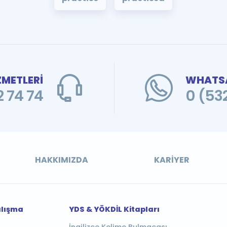
ZMETLERİ
WHATSA
 74 74
0 (53
HAKKIMIZDA
KARIYER
alışma
YDS & YÖKDİL Kitapları
İngilizce Kelime Bulmacası