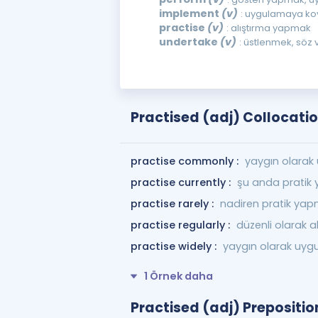
implement
(v)
: uygulamaya k
practise
(v)
: alıştırma yapmak
undertake
(v)
: üstlenmek, söz
Practised (adj) Collocati
practise commonly :
yaygın olarak
practise currently :
şu anda pratik
practise rarely :
nadiren pratik ya
practise regularly :
düzenli olarak 
practise widely :
yaygın olarak uy
1 Örnek daha
Practised (adj) Prepositio