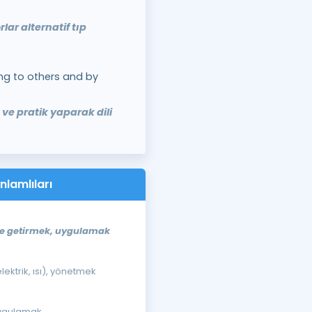
ar alternatif tıp
ing to others and by
ve pratik yaparak dili
nlamlıları
ine getirmek, uygulamak
lektrik, ısı), yönetmek
uygulamak