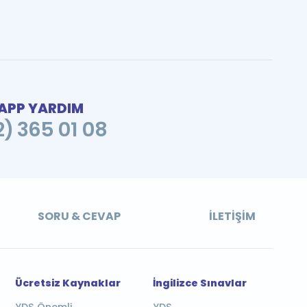
PP YARDIM
2) 365 01 08
SORU & CEVAP
İLETIŞIM
Ücretsiz Kaynaklar
İngilizce Sınavlar
YDS Önemli
YDS