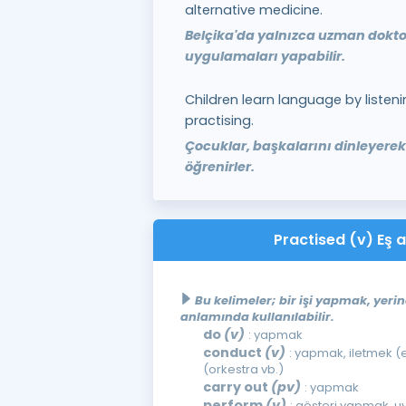
alternative medicine.
Belçika'da yalnızca uzman doktorl
uygulamaları yapabilir.
Children learn language by listen
practising.
Çocuklar, başkalarını dinleyerek 
öğrenirler.
Practised (v) Eş a
Bu kelimeler; bir işi yapmak, yer
anlamında kullanılabilir.
do
(v)
: yapmak
conduct
(v)
: yapmak, iletmek (e
(orkestra vb.)
carry out
(pv)
: yapmak
perform
(v)
: gösteri yapmak, 