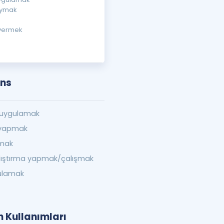
oymak
 vermek
ons
 uygulamak
 yapmak
pmak
alıştırma yapmak/çalışmak
gulamak
n Kullanımları