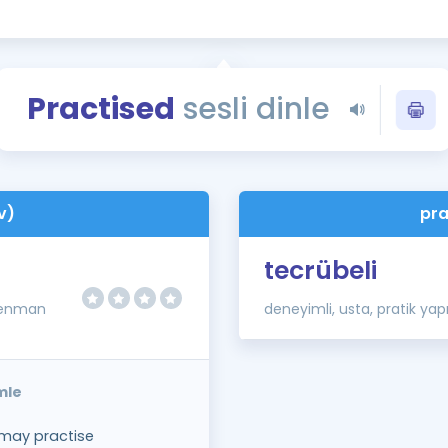
Kampanyalar
Eğitim ve Kitaplar
Blog
Practised
sesli dinle
YDS - YÖKDİL Tüm S
İngilizce Gram
İngilizce Gramer
v)
pra
tecrübeli
renman
deneyimli, usta, pratik ya
mle
 may practise