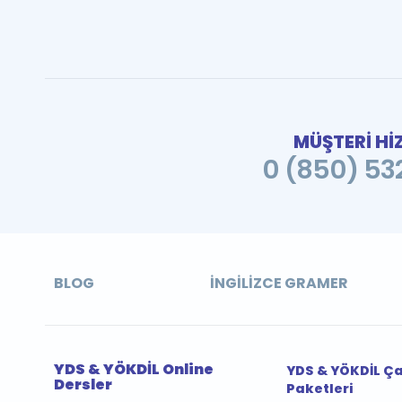
MÜŞTERİ Hİ
0 (850) 532
BLOG
İNGILIZCE GRAMER
YDS & YÖKDİL Online
YDS & YÖKDİL Ç
Dersler
Paketleri