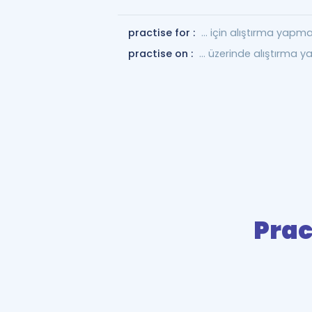
practise for :
... için alıştırma yapm
practise on :
... üzerinde alıştırma
Prac