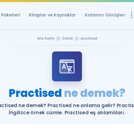
Paketleri
Kitaplar ve Kaynaklar
Katılımcı Görüşleri
Ücretsiz Kayna
Ana Sayfa
Sözlük
practised
YDS ve YÖKDİL içi
Sözlük
İngilizce Sınavları
Puan Hesapla
Practised
ne demek?
YDS ve YÖKDİL P
Remz
Rehberlik Aracı
actised ne demek? Practised ne anlama gelir? Practi
YDS ve YÖKDİL'e H
İngilizce örnek cümle. Practised eş anlamlıları.
ÖSYM Sınav Ta
Tüm ÖSYM Sınavl