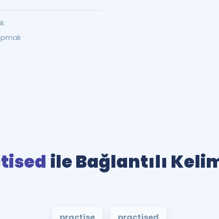
ak
 yapmak
tised
ile Bağlantılı Keli
practise
practised