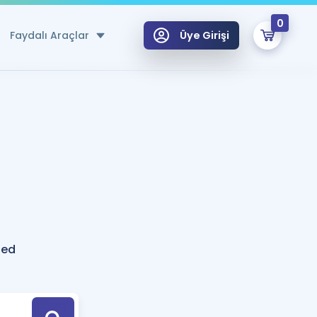
0
Faydalı Araçlar
Üye Girişi
klar
n Ücretsiz Kaynaklar
 için Özel Sözlük
Sepetin Şu An Boş.
ma
uan Hesaplama Aracı
i Hoca ile seni sınava hazırlayacak onlarca eğitim seni bekliyor!
Şifremi Hatırlamıyorum
GİRİŞ YAP
sed
azırlananlar için Öneriler
kvimi
ÜYE DEĞİLİM
arı Tek Takvimde