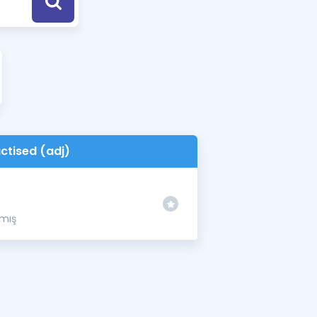
a Özel Fırsatlar
ınavlarla İlgili Haberler
er
 ve Konu Anlatımı
ctised (adj)
pmış