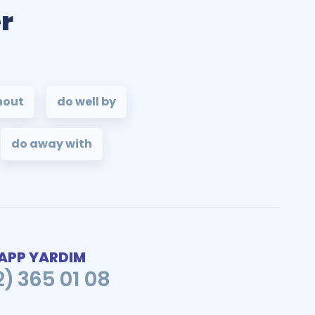
er
hout
do well by
do away with
PP YARDIM
2) 365 01 08