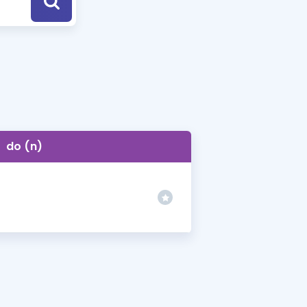
a Özel Fırsatlar
ınavlarla İlgili Haberler
er
 ve Konu Anlatımı
do (n)