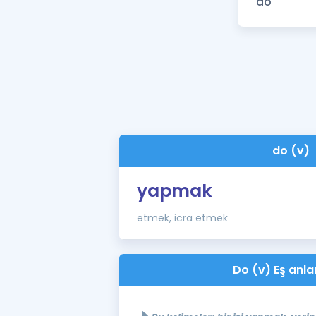
do (v)
yapmak
etmek, icra etmek
Do (v) Eş anla