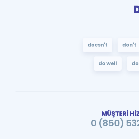
doesn't
don't
do well
do
MÜŞTERİ Hİ
0 (850) 532