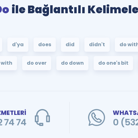
Do
ile Bağlantılı Kelimel
d'ya
does
did
didn't
do wit
 with
do over
do down
do one's bit
ZMETLERİ
WHATSA
 74 74
0 (53