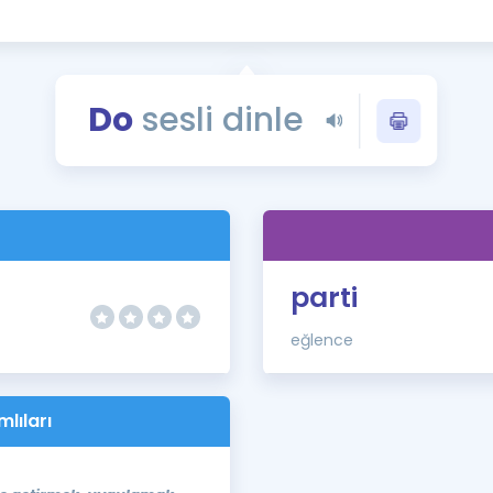
Kampanyalar
Eğitim ve Kitaplar
Blog
Do
sesli dinle
YDS - YÖKDİL Tüm S
İngilizce Gram
İngilizce Gramer
parti
eğlence
mlıları