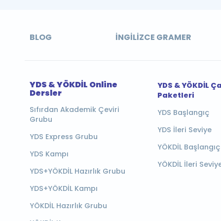
BLOG
İNGILIZCE GRAMER
YDS & YÖKDİL Online
YDS & YÖKDİL Ç
Dersler
Paketleri
Sıfırdan Akademik Çeviri
YDS Başlangıç
Grubu
YDS İleri Seviye
YDS Express Grubu
YÖKDİL Başlangıç
YDS Kampı
YÖKDİL İleri Seviy
YDS+YÖKDİL Hazırlık Grubu
YDS+YÖKDİL Kampı
YÖKDİL Hazırlık Grubu