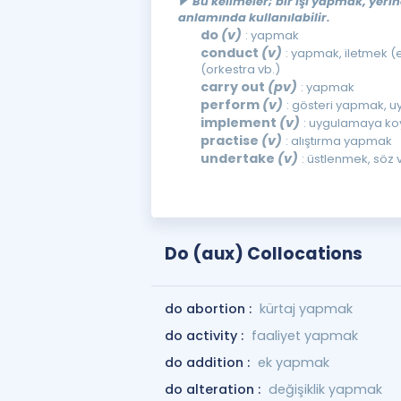
Bu kelimeler; bir işi yapmak, yer
anlamında kullanılabilir.
do
(v)
: yapmak
conduct
(v)
: yapmak, iletmek (e
(orkestra vb.)
carry out
(pv)
: yapmak
perform
(v)
: gösteri yapmak, 
implement
(v)
: uygulamaya k
practise
(v)
: alıştırma yapmak
undertake
(v)
: üstlenmek, söz
Do (aux) Collocations
do abortion :
kürtaj yapmak
do activity :
faaliyet yapmak
do addition :
ek yapmak
do alteration :
değişiklik yapmak