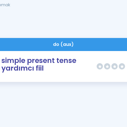
apmak
do (aux)
simple present tense
yardımcı fiil