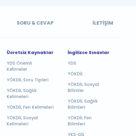
SORU & CEVAP
İLETIŞIM
Ücretsiz Kaynaklar
İngilizce Sınavlar
YDS Önemli
YDS
Kelimeler
YÖKDİL
YÖKDİL Soru Tipleri
YÖKDİL Sosyal
YÖKDİL Sağlık
Bilimler
Kelimeleri
YÖKDİL Sağlık
YÖKDİL Fen Kelimeleri
Bilimleri
YÖKDİL Sosyal
YÖKDİL Fen
Kelimeleri
Bilimleri
YKS-DİL