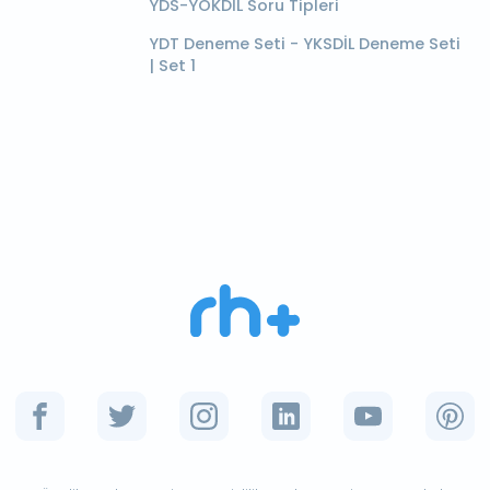
YDS-YÖKDİL Soru Tipleri
YDT Deneme Seti - YKSDİL Deneme Seti
| Set 1