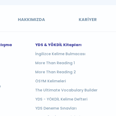
HAKKIMIZDA
KARIYER
alışma
YDS & YÖKDİL Kitapları
İngilizce Kelime Bulmacası
More Than Reading 1
More Than Reading 2
ÖSYM Kelimeleri
e
The Ultimate Vocabulary Builder
YDS - YÖKDİL Kelime Defteri
YDS Deneme Sınavları