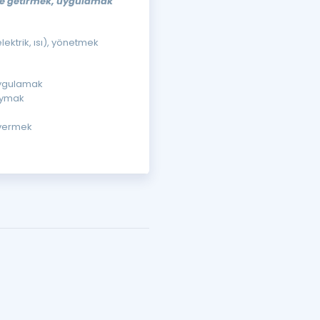
ine getirmek, uygulamak
lektrik, ısı), yönetmek
uygulamak
oymak
 vermek