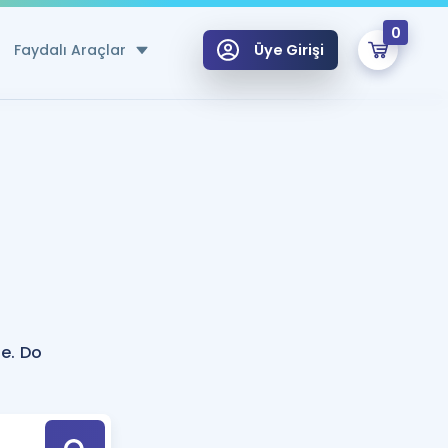
0
Faydalı Araçlar
Üye Girişi
klar
n Ücretsiz Kaynaklar
 için Özel Sözlük
Sepetin Şu An Boş.
ma
uan Hesaplama Aracı
i Hoca ile seni sınava hazırlayacak onlarca eğitim seni bekliyor!
Şifremi Hatırlamıyorum
GİRİŞ YAP
e. Do
azırlananlar için Öneriler
kvimi
ÜYE DEĞİLİM
arı Tek Takvimde