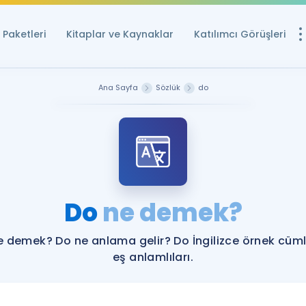
Paketleri
Kitaplar ve Kaynaklar
Katılımcı Görüşleri
Ücretsiz Kayna
Ana Sayfa
Sözlük
do
YDS ve YÖKDİL içi
Sözlük
İngilizce Sınavları
Puan Hesapla
Do
ne demek?
YDS ve YÖKDİL P
Remz
Rehberlik Aracı
e demek? Do ne anlama gelir? Do İngilizce örnek cüml
YDS ve YÖKDİL'e H
eş anlamlıları.
ÖSYM Sınav Ta
Tüm ÖSYM Sınavl