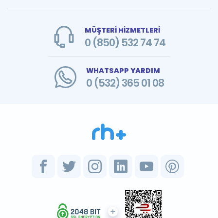
MÜŞTERİ HİZMETLERİ
0 (850) 532 74 74
WHATSAPP YARDIM
0 (532) 365 01 08