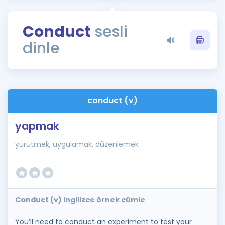
Puan Hesaplama
Conduct
sesli
Rehberlik Aracı
dinle
ÖSYM Sınav Takvimi
Kampanyalar
Blog
conduct (v)
İngilizce Gramer
yapmak
yürütmek, uygulamak, düzenlemek
Conduct (v) ingilizce örnek cümle
You’ll need to conduct an experiment to test your