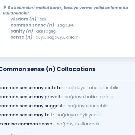
Bu kelimeler; makul karar, tavsiye verme yetisi anlamında
kullanılabilir.
wisdom
(n)
: akıl
common sense
(n)
: sağduyu
sanity
(n)
: akıl sağlığı
sense
(n)
: duyu, sağduyu, anlam
Common sense (n) Collocations
common sense may dictate :
sağduyu kabul ettirebilir
common sense may prevail :
sağduyu hakim olabilir
common sense may suggest :
sağduyu önerebilir
common sense may tell :
sağduyu söyleyebilir
exercise common sense :
sağduyu kullanmak