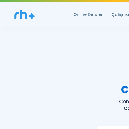
Online Dersler
Çalışma 
C
Com
C