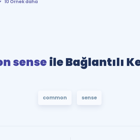
10 Örnek daha
n sense
ile Bağlantılı K
common
sense