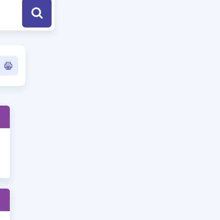
a Özel Fırsatlar
ınavlarla İlgili Haberler
er
 ve Konu Anlatımı