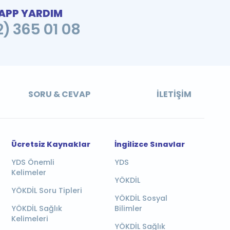
PP YARDIM
2) 365 01 08
SORU & CEVAP
İLETIŞIM
Ücretsiz Kaynaklar
İngilizce Sınavlar
YDS Önemli
YDS
Kelimeler
YÖKDİL
YÖKDİL Soru Tipleri
YÖKDİL Sosyal
YÖKDİL Sağlık
Bilimler
Kelimeleri
YÖKDİL Sağlık