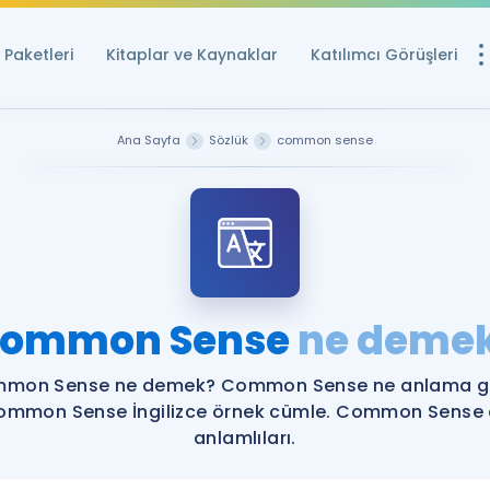
Paketleri
Kitaplar ve Kaynaklar
Katılımcı Görüşleri
Ücretsiz Kayna
Ana Sayfa
Sözlük
common sense
YDS ve YÖKDİL içi
Sözlük
İngilizce Sınavları
Puan Hesapla
ommon Sense
ne deme
YDS ve YÖKDİL P
Remz
Rehberlik Aracı
mon Sense ne demek? Common Sense ne anlama ge
YDS ve YÖKDİL'e H
ommon Sense İngilizce örnek cümle. Common Sense 
anlamlıları.
ÖSYM Sınav Ta
Tüm ÖSYM Sınavl