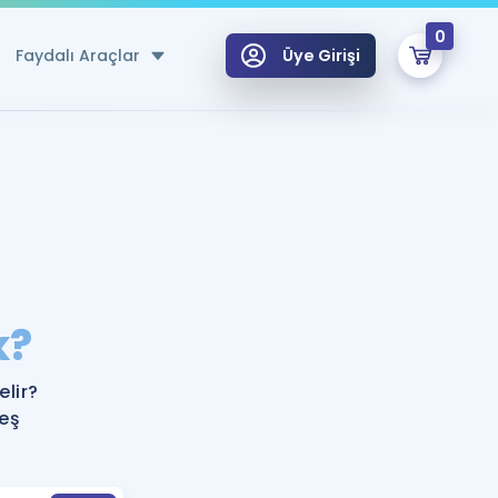
0
Faydalı Araçlar
Üye Girişi
klar
n Ücretsiz Kaynaklar
 için Özel Sözlük
Sepetin Şu An Boş.
ma
k?
uan Hesaplama Aracı
i Hoca ile seni sınava hazırlayacak onlarca eğitim seni bekliyor!
Şifremi Hatırlamıyorum
GİRİŞ YAP
lir?
azırlananlar için Öneriler
eş
kvimi
ÜYE DEĞİLİM
arı Tek Takvimde