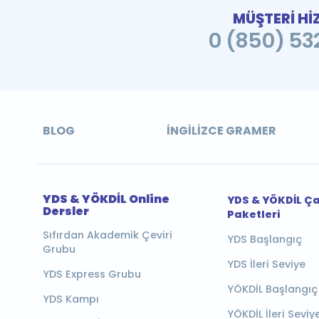
MÜŞTERİ Hİ
0 (850) 532
BLOG
İNGILIZCE GRAMER
YDS & YÖKDİL Online
YDS & YÖKDİL Ç
Dersler
Paketleri
Sıfırdan Akademik Çeviri
YDS Başlangıç
Grubu
YDS İleri Seviye
YDS Express Grubu
YÖKDİL Başlangıç
YDS Kampı
YÖKDİL İleri Seviy