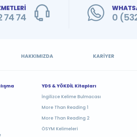
ZMETLERİ
WHATSA
 74 74
0 (53
HAKKIMIZDA
KARIYER
alışma
YDS & YÖKDİL Kitapları
İngilizce Kelime Bulmacası
More Than Reading 1
More Than Reading 2
ÖSYM Kelimeleri
e