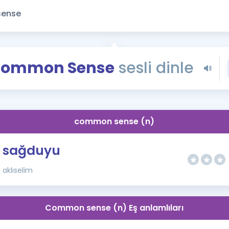
Kampanyalar
Eğitim ve Kitaplar
Blog
YDS - YÖKDİL Tüm S
ommon Sense
sesli dinle
İngilizce Gram
İngilizce Gramer
common sense (n)
sağduyu
aklıselim
Common sense (n) Eş anlamlıları