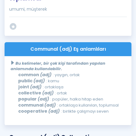
umumi, müşterek
Communal (adj) Eş anlamlıları
Bu kelimeler, bir çok kişi tarafından yapılan
anlamında kullanılabilir.
common
(adj)
: yaygın, ortak
public
(adj)
: kamu
joint
(adj)
: ortaklaşa
collective
(adj)
: ortak
popular
(adj)
: popüler, halka hitap eden
communal
(adj)
: ortaklaşa kullanılan, toplumsal
cooperative
(adj)
: birlikte çalışmayı seven