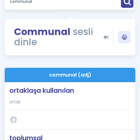
Puan Hesaplama
Rehberlik Aracı
Communal
sesli
ÖSYM Sınav Takvimi
dinle
Kampanyalar
Blog
communal (adj)
İngilizce Gramer
ortaklaşa kullanılan
ortak
toplumsal