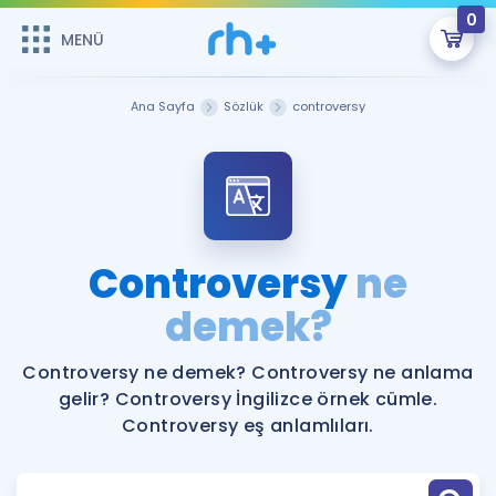
0
MENÜ
MENÜ
Üye Girişi
Ana Sayfa
Sözlük
controversy
Online Dersler
Sepetin Şu An Boş.
Çalışma Paketleri
Remzi Hoca ile seni sınava hazırlayacak onlarca eğitim seni
bekliyor!
Kitaplar ve Kaynaklar
GİRİŞ YAP
Controversy
ne
Katılımcı Görüşleri
demek?
Şifremi Hatırlamıyorum
ÜYE DEĞİLİM
Faydalı Araçlar
Controversy ne demek? Controversy ne anlama
gelir? Controversy İngilizce örnek cümle.
Ücretsiz Kaynaklar
Blog
İngilizce Gramer
Controversy eş anlamlıları.
Hakkımızda
Kariyer
Sözlük
Soru & Cevap
İletişim