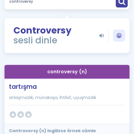
Puan Hesaplama
Rehberlik Aracı
Controversy
ÖSYM Sınav Takvimi
sesli dinle
Kampanyalar
Blog
controversy (n)
İngilizce Gramer
tartışma
anlaşmazlık, münakaşa, ihtilaf, uyuşmazlık
Controversy (n) ingilizce örnek cümle