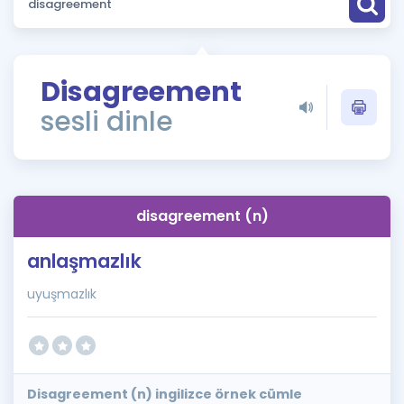
Puan Hesaplama
Rehberlik Aracı
Disagreement
ÖSYM Sınav Takvimi
sesli dinle
Kampanyalar
Blog
disagreement (n)
İngilizce Gramer
anlaşmazlık
uyuşmazlık
Disagreement (n) ingilizce örnek cümle