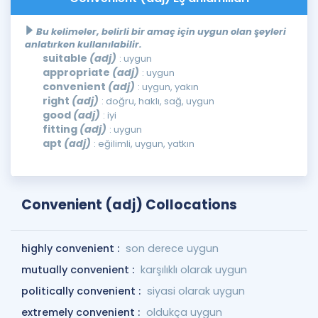
Bu kelimeler, belirli bir amaç için uygun olan şeyleri
anlatırken kullanılabilir.
suitable
(adj)
: uygun
appropriate
(adj)
: uygun
convenient
(adj)
: uygun, yakın
right
(adj)
: doğru, haklı, sağ, uygun
good
(adj)
: iyi
fitting
(adj)
: uygun
apt
(adj)
: eğilimli, uygun, yatkın
Convenient (adj) Collocations
highly convenient :
son derece uygun
mutually convenient :
karşılıklı olarak uygun
politically convenient :
siyasi olarak uygun
extremely convenient :
oldukça uygun