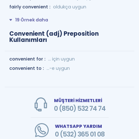
fairly convenient :
oldukça uygun
19 Örnek daha
Convenient (adj) Preposition
Kullanımları
convenient for :
... için uygun
convenient to :
...-e uygun
MÜŞTERİ HİZMETLERİ
0 (850) 532 74 74
WHATSAPP YARDIM
0 (532) 365 01 08