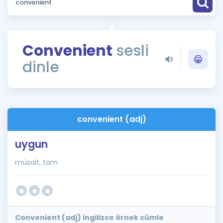
Puan Hesaplama
Rehberlik Aracı
Convenient
sesli
ÖSYM Sınav Takvimi
dinle
Kampanyalar
Blog
convenient (adj)
İngilizce Gramer
uygun
müsait, tam
Convenient (adj) ingilizce örnek cümle