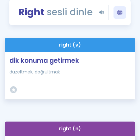
Puan Hesaplama
Right
sesli dinle
Rehberlik Aracı
ÖSYM Sınav Takvimi
right (v)
Kampanyalar
dik konuma getirmek
Blog
düzeltmek, doğrultmak
İngilizce Gramer
right (n)