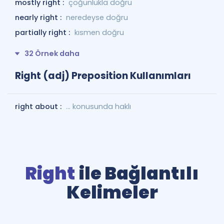
mostly right :
çoğunlukla doğru
nearly right :
neredeyse doğru
partially right :
kısmen doğru
32 Örnek daha
Right (adj) Preposition Kullanımları
right about :
... konusunda haklı
Right
ile Bağlantılı
Kelimeler