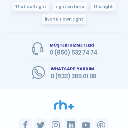
That's all right
right on time
the right
in one's own right
MÜŞTERİ HİZMETLERİ
0 (850) 532 74 74
WHATSAPP YARDIM
0 (532) 365 01 08