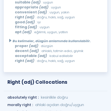
suitable
(adj)
: uygun
appropriate
(adj)
: uygun
convenient
(adj)
: uygun, yakın
right
(adj)
: doğru, haklı, sağ, uygun
good
(adj)
: iyi
fitting
(adj)
: uygun
apt
(adj)
: eğilimli, uygun, yatkın
Bu kelimeler, düzgün anlamında kullanılabilir.
proper
(adj)
: düzgün
decent
(adj)
: ahlaklı, tatmin edici, giyinik
acceptable
(adj)
: kabul edilebilir
right
(adj)
: doğru, haklı, sağ, uygun
Right (adj) Collocations
absolutely right :
kesinlikle doğru
morally right :
ahlaki açıdan doğru/uygun