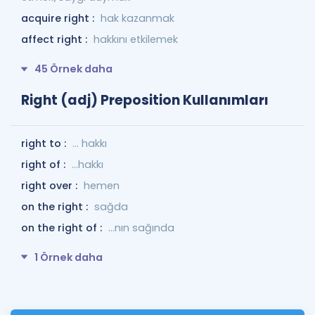
acquire right :
hak kazanmak
affect right :
hakkını etkilemek
45 Örnek daha
Right (adj) Preposition Kullanımları
right to :
... hakkı
right of :
...hakkı
right over :
hemen
on the right :
sağda
on the right of :
...nın sağında
1 Örnek daha