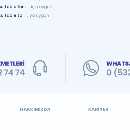
suitable for :
…için uygun
suitable to :
…ya uygun
ZMETLERİ
WHATSA
 74 74
0 (53
HAKKIMIZDA
KARIYER