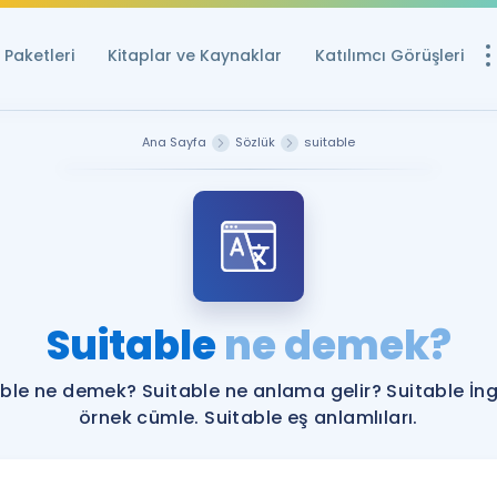
Paketleri
Kitaplar ve Kaynaklar
Katılımcı Görüşleri
Ücretsiz Kayna
Ana Sayfa
Sözlük
suitable
YDS ve YÖKDİL içi
Sözlük
İngilizce Sınavları
Puan Hesapla
Suitable
ne demek?
YDS ve YÖKDİL P
Remz
Rehberlik Aracı
ble ne demek? Suitable ne anlama gelir? Suitable İng
YDS ve YÖKDİL'e H
örnek cümle. Suitable eş anlamlıları.
ÖSYM Sınav Ta
Tüm ÖSYM Sınavl