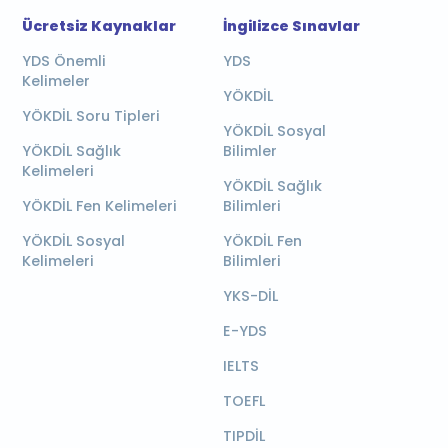
Ücretsiz Kaynaklar
İngilizce Sınavlar
YDS Önemli
YDS
Kelimeler
YÖKDİL
YÖKDİL Soru Tipleri
YÖKDİL Sosyal
YÖKDİL Sağlık
Bilimler
Kelimeleri
YÖKDİL Sağlık
YÖKDİL Fen Kelimeleri
Bilimleri
YÖKDİL Sosyal
YÖKDİL Fen
Kelimeleri
Bilimleri
YKS-DİL
E-YDS
IELTS
TOEFL
TIPDİL