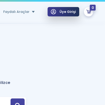
0
Faydalı Araçlar
Üye Girişi
klar
n Ücretsiz Kaynaklar
 için Özel Sözlük
Sepetin Şu An Boş.
ma
uan Hesaplama Aracı
i Hoca ile seni sınava hazırlayacak onlarca eğitim seni bekliyor!
Şifremi Hatırlamıyorum
GİRİŞ YAP
ilizce
azırlananlar için Öneriler
kvimi
ÜYE DEĞİLİM
arı Tek Takvimde