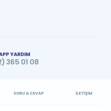
PP YARDIM
2) 365 01 08
SORU & CEVAP
İLETIŞIM