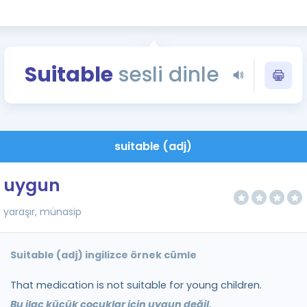
Kampanyalar
Eğitim ve Kitaplar
Blog
Suitable
sesli dinle
YDS - YÖKDİL Tüm S
İngilizce Gram
İngilizce Gramer
suitable (adj)
uygun
yaraşır, münasip
Suitable (adj) ingilizce örnek cümle
That medication is not suitable for young children.
Bu ilaç küçük çocuklar için uygun değil.