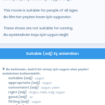
This movie is suitable for people of all ages.
Bu film her yaştan insan için uygundur.
These shoes are not suitable for running.
Bu ayakkabılar koşu için uygun değil.
Suitable (adj) Eş anlamlıları
Bu kelimeler, belirli bir amaç için uygun olan şeyleri
anlatırken kullanılabilir.
suitable
(adj)
: uygun
appropriate
(adj)
: uygun
convenient
(adj)
: uygun, yakın
right
(adj)
: doğru, haklı, sağ, uygun
good
(adj)
: iyi
fitting
(adj)
: uygun