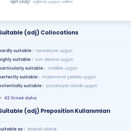
apt
(adj)
: eğilimli, uygun, yatkın
Suitable (adj) Collocations
hardly suitable :
neredeyse uygun
highly suitable :
son derece uygun
particularly suitable :
özellikle uygun
perfectly suitable :
mükemmel şekilde uygun
potentially suitable :
potansiyel olarak uygun
42 Örnek daha
Suitable (adj) Preposition Kullanımları
suitable as :
elverişli olarak