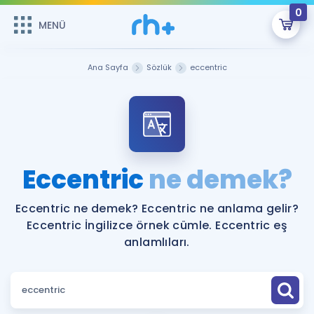
0
MENÜ
MENÜ
Üye Girişi
Ana Sayfa
Sözlük
eccentric
Online Dersler
Sepetin Şu An Boş.
Çalışma Paketleri
Remzi Hoca ile seni sınava hazırlayacak onlarca eğitim seni
bekliyor!
Kitaplar ve Kaynaklar
GİRİŞ YAP
Eccentric
ne demek?
Katılımcı Görüşleri
Şifremi Hatırlamıyorum
Eccentric ne demek? Eccentric ne anlama gelir?
Eccentric İngilizce örnek cümle. Eccentric eş
ÜYE DEĞİLİM
Faydalı Araçlar
anlamlıları.
Ücretsiz Kaynaklar
Blog
İngilizce Gramer
Hakkımızda
Kariyer
Sözlük
Soru & Cevap
İletişim