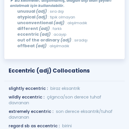
Bu kelimeler; alışılmamış, olağan dışı olan şeyleri
anlatmak için kullanılabilir.
unusual
(adj)
: sıra dışı
atypical
(adj)
: tipik olmayan
unconventional
(adj)
: alışılmadık
different
(adj)
: farklı
eccentric
(adj)
: acayip
out of the ordinary
(adj)
: sıradışı
offbeat
(adj)
: alışılmadık
Eccentric (adj) Collocations
slightly eccentric :
biraz eksantrik
wildly eccentric :
çılgınca/son derece tuhaf
davranan
extremely eccentric :
son derece eksantrik/tuhaf
davranan
regard sb as eccentric :
birini