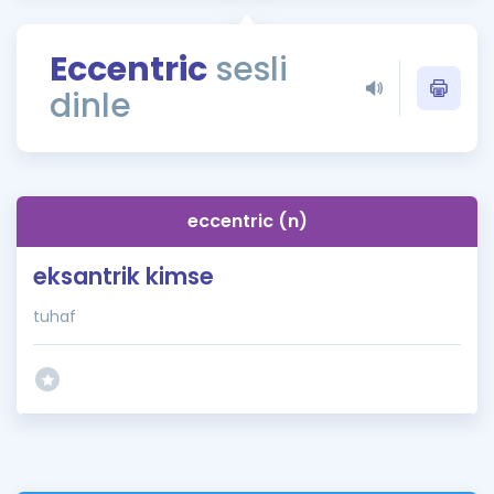
Puan Hesaplama
Eccentric
sesli
Rehberlik Aracı
dinle
ÖSYM Sınav Takvimi
Kampanyalar
Blog
eccentric (n)
İngilizce Gramer
eksantrik kimse
tuhaf