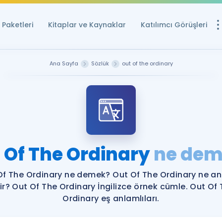
Paketleri
Kitaplar ve Kaynaklar
Katılımcı Görüşleri
Ücretsiz Kayna
Ana Sayfa
Sözlük
out of the ordinary
YDS ve YÖKDİL içi
Sözlük
İngilizce Sınavları
Puan Hesapla
 Of The Ordinary
ne dem
YDS ve YÖKDİL P
Remz
Rehberlik Aracı
Of The Ordinary ne demek? Out Of The Ordinary ne a
YDS ve YÖKDİL'e H
ir? Out Of The Ordinary İngilizce örnek cümle. Out Of
Ordinary eş anlamlıları.
ÖSYM Sınav Ta
Tüm ÖSYM Sınavl