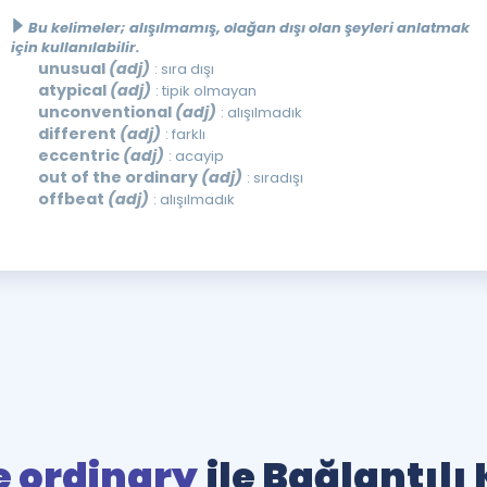
Bu kelimeler; alışılmamış, olağan dışı olan şeyleri anlatmak
için kullanılabilir.
unusual
(adj)
: sıra dışı
atypical
(adj)
: tipik olmayan
unconventional
(adj)
: alışılmadık
different
(adj)
: farklı
eccentric
(adj)
: acayip
out of the ordinary
(adj)
: sıradışı
offbeat
(adj)
: alışılmadık
e ordinary
ile Bağlantılı