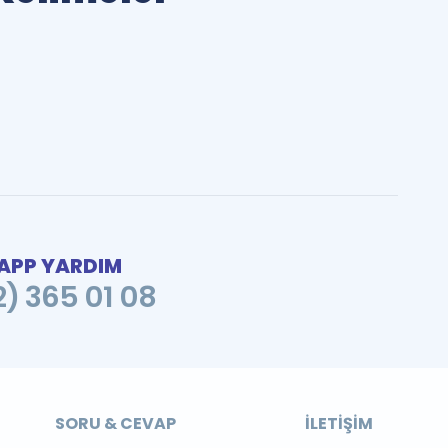
PP YARDIM
2) 365 01 08
SORU & CEVAP
İLETIŞIM