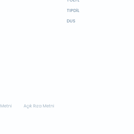
TOEFL
TIPDİL
DUS
 Metni
Açık Rıza Metni