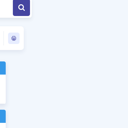
a Özel Fırsatlar
ınavlarla İlgili Haberler
er
 ve Konu Anlatımı