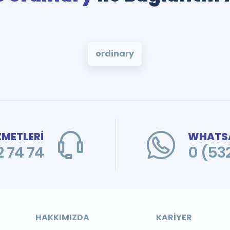
ordinary
ZMETLERİ
WHATSA
 74 74
0 (53
HAKKIMIZDA
KARIYER