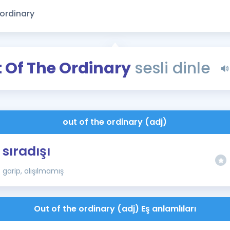
Kampanyalar
Eğitim ve Kitaplar
Blog
YDS - YÖKDİL Tüm S
 Of The Ordinary
sesli dinle
İngilizce Gram
İngilizce Gramer
out of the ordinary (adj)
sıradışı
garip, alışılmamış
Out of the ordinary (adj) Eş anlamlıları