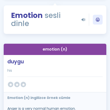
Puan Hesaplama
Emotion
sesli
Rehberlik Aracı
dinle
ÖSYM Sınav Takvimi
Kampanyalar
Blog
emotion (n)
İngilizce Gramer
duygu
his
Emotion (n) ingilizce örnek cümle
Anger is a very normal human emotion.