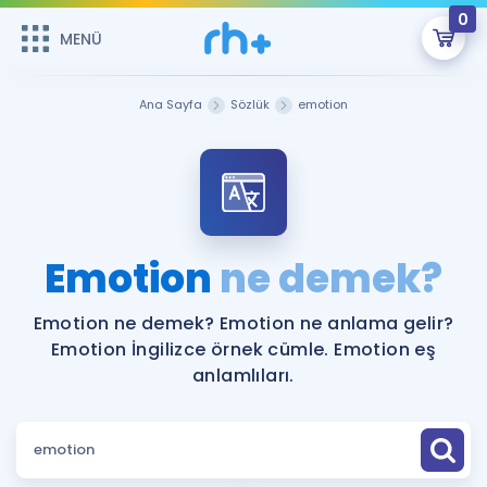
0
MENÜ
MENÜ
Üye Girişi
Ana Sayfa
Sözlük
emotion
Online Dersler
Sepetin Şu An Boş.
Çalışma Paketleri
Remzi Hoca ile seni sınava hazırlayacak onlarca eğitim seni
bekliyor!
Kitaplar ve Kaynaklar
GİRİŞ YAP
Emotion
ne demek?
Katılımcı Görüşleri
Şifremi Hatırlamıyorum
Emotion ne demek? Emotion ne anlama gelir?
Emotion İngilizce örnek cümle. Emotion eş
ÜYE DEĞİLİM
Faydalı Araçlar
anlamlıları.
Ücretsiz Kaynaklar
Blog
İngilizce Gramer
Hakkımızda
Kariyer
Sözlük
Soru & Cevap
İletişim