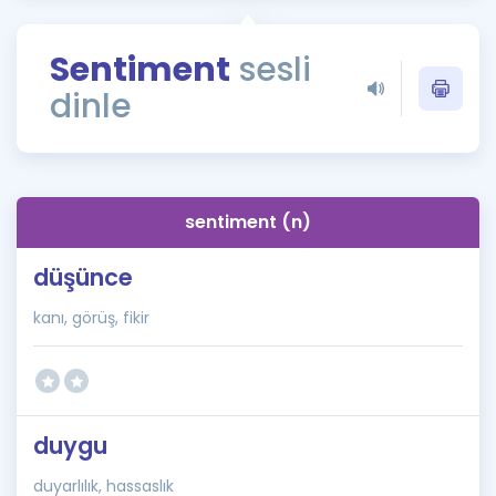
Puan Hesaplama
Sentiment
sesli
Rehberlik Aracı
dinle
ÖSYM Sınav Takvimi
Kampanyalar
Blog
sentiment (n)
İngilizce Gramer
düşünce
kanı, görüş, fikir
duygu
duyarlılık, hassaslık