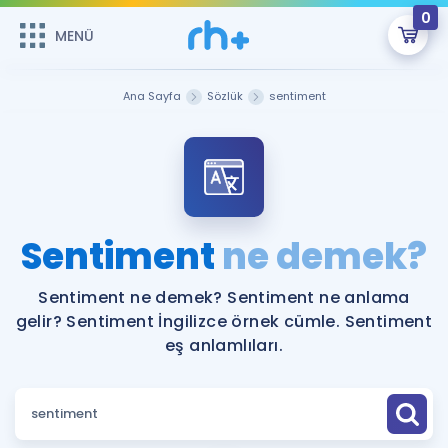
0
MENÜ
MENÜ
Üye Girişi
Ana Sayfa
Sözlük
sentiment
Online Dersler
Sepetin Şu An Boş.
Çalışma Paketleri
Remzi Hoca ile seni sınava hazırlayacak onlarca eğitim seni
bekliyor!
Kitaplar ve Kaynaklar
GİRİŞ YAP
Sentiment
ne demek?
Katılımcı Görüşleri
Şifremi Hatırlamıyorum
Sentiment ne demek? Sentiment ne anlama
gelir? Sentiment İngilizce örnek cümle. Sentiment
ÜYE DEĞİLİM
Faydalı Araçlar
eş anlamlıları.
Ücretsiz Kaynaklar
Blog
İngilizce Gramer
Hakkımızda
Kariyer
Sözlük
Soru & Cevap
İletişim