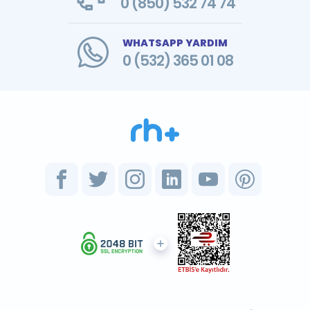
0 (850) 532 74 74
WHATSAPP YARDIM
0 (532) 365 01 08