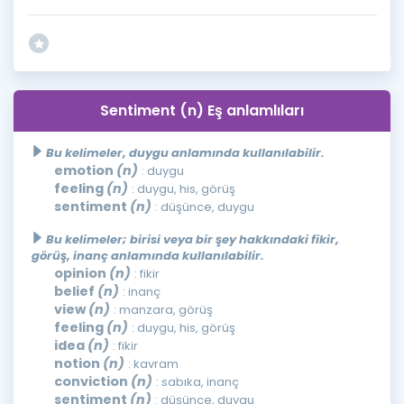
Sentiment (n) Eş anlamlıları
Bu kelimeler, duygu anlamında kullanılabilir.
emotion
(n)
: duygu
feeling
(n)
: duygu, his, görüş
sentiment
(n)
: düşünce, duygu
Bu kelimeler; birisi veya bir şey hakkındaki fikir,
görüş, inanç anlamında kullanılabilir.
opinion
(n)
: fikir
belief
(n)
: inanç
view
(n)
: manzara, görüş
feeling
(n)
: duygu, his, görüş
idea
(n)
: fikir
notion
(n)
: kavram
conviction
(n)
: sabıka, inanç
sentiment
(n)
: düşünce, duygu