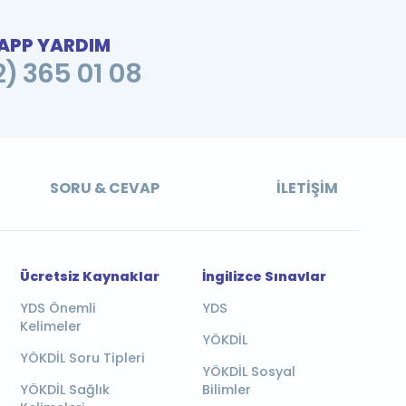
PP YARDIM
2) 365 01 08
SORU & CEVAP
İLETIŞIM
Ücretsiz Kaynaklar
İngilizce Sınavlar
YDS Önemli
YDS
Kelimeler
YÖKDİL
YÖKDİL Soru Tipleri
YÖKDİL Sosyal
YÖKDİL Sağlık
Bilimler