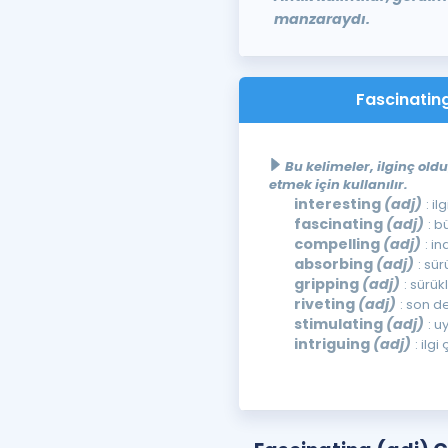
manzaraydı.
Fascinating
Bu kelimeler, ilginç oldu
etmek için kullanılır.
interesting
(adj)
: il
fascinating
(adj)
: b
compelling
(adj)
: i
absorbing
(adj)
: sür
gripping
(adj)
: sürük
riveting
(adj)
: son d
stimulating
(adj)
: u
intriguing
(adj)
: ilgi