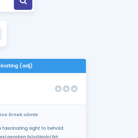
a Özel Fırsatlar
ınavlarla İlgili Haberler
er
 ve Konu Anlatımı
inating (adj)
lizce örnek cümle
 fascinating sight to behold.
mesi gereken büyüleyici bir