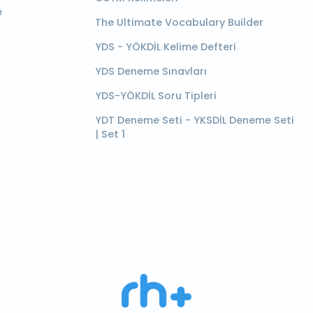
e
The Ultimate Vocabulary Builder
YDS - YÖKDİL Kelime Defteri
YDS Deneme Sınavları
YDS-YÖKDİL Soru Tipleri
YDT Deneme Seti - YKSDİL Deneme Seti
| Set 1