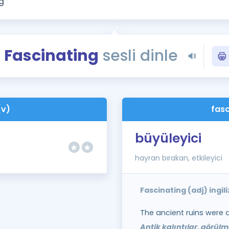
Kampanyalar
Eğitim ve Kitaplar
Blog
Fascinating
sesli dinle
YDS - YÖKDİL Tüm S
İngilizce Gram
İngilizce Gramer
(v)
fasc
büyüleyici
hayran bırakan, etkileyici
Fascinating (adj) ingi
The ancient ruins were a
Antik kalıntılar, görül