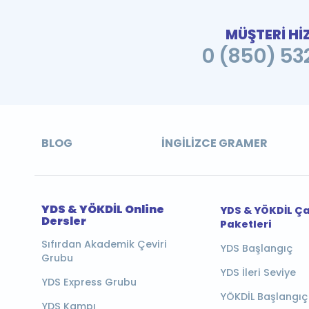
MÜŞTERİ Hİ
0 (850) 532
BLOG
İNGILIZCE GRAMER
YDS & YÖKDİL Online
YDS & YÖKDİL Ç
Dersler
Paketleri
Sıfırdan Akademik Çeviri
YDS Başlangıç
Grubu
YDS İleri Seviye
YDS Express Grubu
YÖKDİL Başlangıç
YDS Kampı