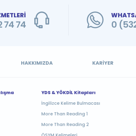
ZMETLERİ
WHATSA
 74 74
0 (53
HAKKIMIZDA
KARIYER
alışma
YDS & YÖKDİL Kitapları
İngilizce Kelime Bulmacası
More Than Reading 1
More Than Reading 2
ÖSYM Kelimeleri