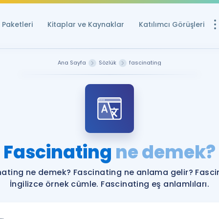
Paketleri
Kitaplar ve Kaynaklar
Katılımcı Görüşleri
Ücretsiz Kayna
Ana Sayfa
Sözlük
fascinating
YDS ve YÖKDİL içi
Sözlük
İngilizce Sınavları
Puan Hesapla
Fascinating
ne demek?
YDS ve YÖKDİL P
Remz
Rehberlik Aracı
nating ne demek? Fascinating ne anlama gelir? Fasci
YDS ve YÖKDİL'e H
İngilizce örnek cümle. Fascinating eş anlamlıları.
ÖSYM Sınav Ta
Tüm ÖSYM Sınavl