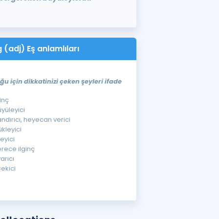
 (adj) Eş anlamlıları
ğu için dikkatinizi çeken şeyleri ifade
ginç
üyüleyici
nandırıcı, heyecan verici
ükleyici
leyici
erece ilginç
yarıcı
 çekici