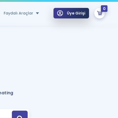
0
Faydalı Araçlar
Üye Girişi
klar
n Ücretsiz Kaynaklar
 için Özel Sözlük
Sepetin Şu An Boş.
ma
uan Hesaplama Aracı
i Hoca ile seni sınava hazırlayacak onlarca eğitim seni bekliyor!
Şifremi Hatırlamıyorum
GİRİŞ YAP
nating
azırlananlar için Öneriler
kvimi
ÜYE DEĞİLİM
arı Tek Takvimde