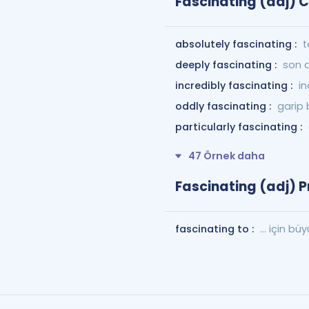
Fascinating (adj) 
absolutely fascinating :
t
deeply fascinating :
son d
incredibly fascinating :
in
oddly fascinating :
garip 
particularly fascinating :
47 Örnek daha
Fascinating (adj) P
fascinating to :
... için büy