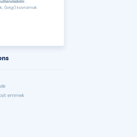
lanılabilir.
, (bilgi) kavramak
ons
lir
ksit emmek