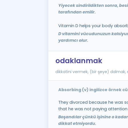
Yiyecek sindirildikten sonra, be
tarafından emilir.
Vitamin D helps your body absorb
D vitamini vücudunuzun kalsi
yardımcı olur.
odaklanmak
dikkatini vermek, (bir şeye) dalmak
Absorbing (v) ingilizce örnek c
They divorced because he was so
that he was not paying attention 
Boşandılar çünkü işinine o kadar 
dikkat etmiyordu.