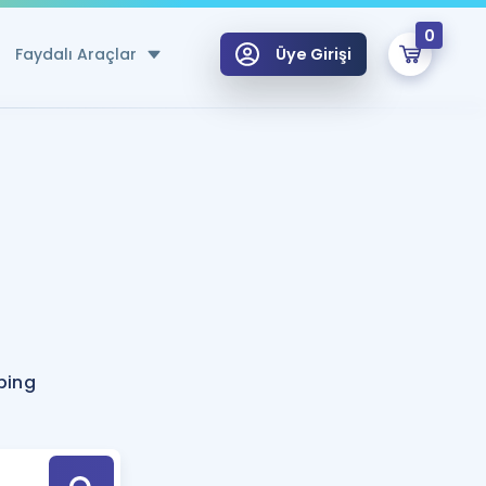
0
Faydalı Araçlar
Üye Girişi
klar
n Ücretsiz Kaynaklar
 için Özel Sözlük
Sepetin Şu An Boş.
ma
uan Hesaplama Aracı
i Hoca ile seni sınava hazırlayacak onlarca eğitim seni bekliyor!
Şifremi Hatırlamıyorum
GİRİŞ YAP
bing
azırlananlar için Öneriler
kvimi
ÜYE DEĞİLİM
arı Tek Takvimde