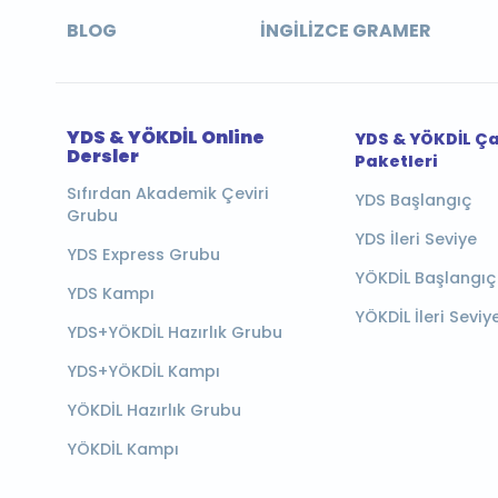
BLOG
İNGILIZCE GRAMER
YDS & YÖKDİL Online
YDS & YÖKDİL Ç
Dersler
Paketleri
Sıfırdan Akademik Çeviri
YDS Başlangıç
Grubu
YDS İleri Seviye
YDS Express Grubu
YÖKDİL Başlangıç
YDS Kampı
YÖKDİL İleri Seviy
YDS+YÖKDİL Hazırlık Grubu
YDS+YÖKDİL Kampı
YÖKDİL Hazırlık Grubu
YÖKDİL Kampı