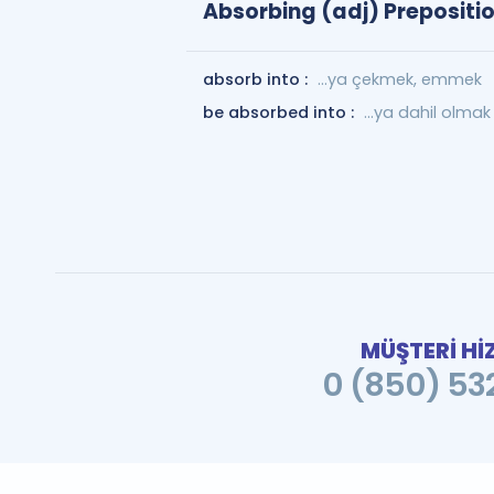
Absorbing (adj) Prepositio
absorb into :
…ya çekmek, emmek
be absorbed into :
...ya dahil olmak
MÜŞTERİ Hİ
0 (850) 532