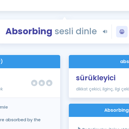
Kampanyalar
Eğitim ve Kitaplar
Blog
Absorbing
sesli dinle
YDS - YÖKDİL Tüm S
İngilizce Gram
İngilizce Gramer
v)
abs
sürükleyici
ek
dikkat çekici, ilginç, ilgi çek
ümle
Absorbing 
 are absorbed by the