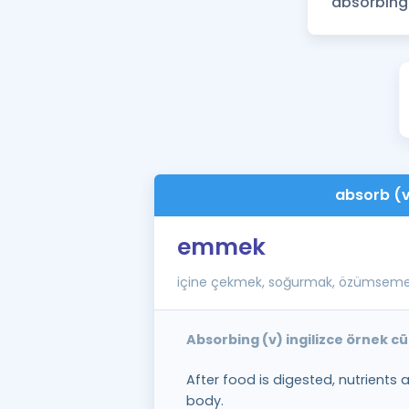
absorb (
emmek
içine çekmek, soğurmak, özümsem
Absorbing (v) ingilizce örnek c
After food is digested, nutrients
body.