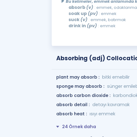
Bu kelimeler, emmek anlamında kul
absorb
(v)
: emmek, odaklanmak
soak up
(pv)
: emmek
suck
(v)
: emmek, batırmak
drink in
(pv)
: emmek
Absorbing (adj) Collocati
plant may absorb :
bitki emebilir
sponge may absorb :
sünger emilebi
absorb carbon dioxide :
karbondio
absorb detail :
detayı kavramak
absorb heat :
ısıyı emmek
24 Örnek daha