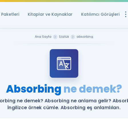
Paketleri
Kitaplar ve Kaynaklar
Katılımcı Görüşleri
Ücretsiz Kayna
Ana Sayfa
Sözlük
absorbing
YDS ve YÖKDİL içi
Sözlük
İngilizce Sınavları
Puan Hesapla
Absorbing
ne demek?
YDS ve YÖKDİL P
Remz
Rehberlik Aracı
orbing ne demek? Absorbing ne anlama gelir? Absor
YDS ve YÖKDİL'e H
İngilizce örnek cümle. Absorbing eş anlamlıları.
ÖSYM Sınav Ta
Tüm ÖSYM Sınavl