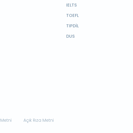
IELTS
TOEFL
TIPDİL
DUS
 Metni
Açık Rıza Metni