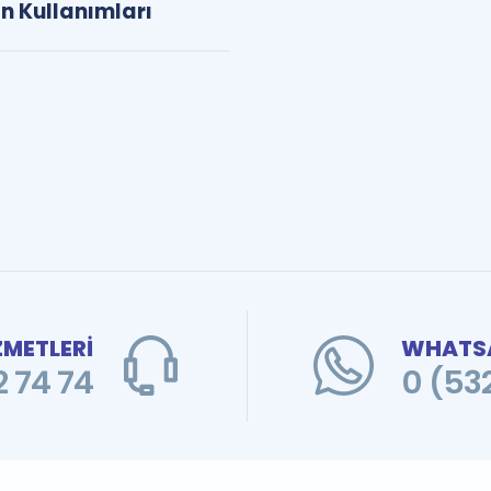
n Kullanımları
ZMETLERİ
WHATSA
 74 74
0 (53