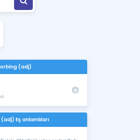
a Özel Fırsatlar
ınavlarla İlgili Haberler
er
 ve Konu Anlatımı
orbing (adj)
ici
(adj) Eş anlamlıları