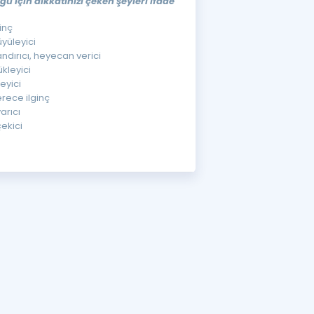
ğu için dikkatinizi çeken şeyleri ifade
ginç
üyüleyici
nandırıcı, heyecan verici
ükleyici
leyici
erece ilginç
yarıcı
 çekici