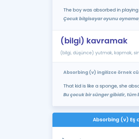
The boy was absorbed in playin
Çocuk bilgisayar oyunu oynamay
(bilgi) kavramak
(bilgi, düşünce) yutmak, kapmak, si
Absorbing (v) ingilizce örnek c
That kid is like a sponge, she abs
Bu çocuk bir sünger gibidir, tüm b
Absorbing (v) Eş a