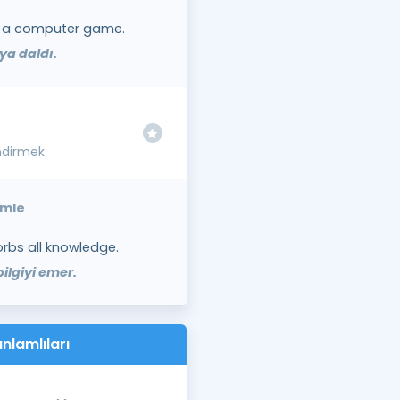
g a computer game.
a daldı.
ndirmek
ümle
orbs all knowledge.
ilgiyi emer.
nlamlıları