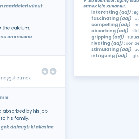
Bu kelimeler, ilginç oldu
sin maddeleri vücut
etmek için kullanılır.
interesting
(adj)
: il
fascinating
(adj)
: b
compelling
(adj)
: i
 the calcium.
absorbing
(adj)
: sür
yumu emmesine
gripping
(adj)
: sürük
riveting
(adj)
: son d
stimulating
(adj)
: u
intriguing
(adj)
: ilgi
, meşgul etmek
ümle
 absorbed by his job
to his family.
çok dalmıştı ki ailesine