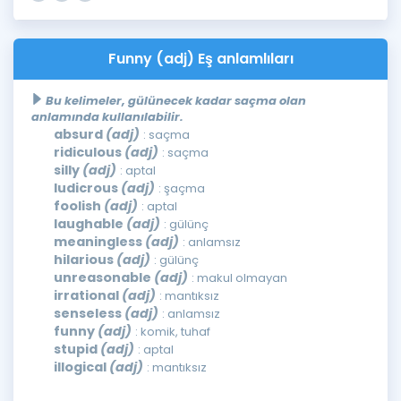
Funny (adj) Eş anlamlıları
Bu kelimeler, gülünecek kadar saçma olan
anlamında kullanılabilir.
absurd
(adj)
: saçma
ridiculous
(adj)
: saçma
silly
(adj)
: aptal
ludicrous
(adj)
: şaçma
foolish
(adj)
: aptal
laughable
(adj)
: gülünç
meaningless
(adj)
: anlamsız
hilarious
(adj)
: gülünç
unreasonable
(adj)
: makul olmayan
irrational
(adj)
: mantıksız
senseless
(adj)
: anlamsız
funny
(adj)
: komik, tuhaf
stupid
(adj)
: aptal
illogical
(adj)
: mantıksız