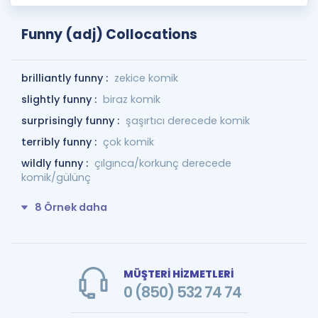
Funny (adj) Collocations
brilliantly funny :
zekice komik
slightly funny :
biraz komik
surprisingly funny :
şaşırtıcı derecede komik
terribly funny :
çok komik
wildly funny :
çılgınca/korkunç derecede
komik/gülünç
8 Örnek daha
MÜŞTERİ HİZMETLERİ
0 (850) 532 74 74