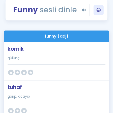
Puan Hesaplama
Funny
sesli dinle
Rehberlik Aracı
ÖSYM Sınav Takvimi
funny (adj)
Kampanyalar
komik
Blog
gülünç
İngilizce Gramer
tuhaf
garip, acayip