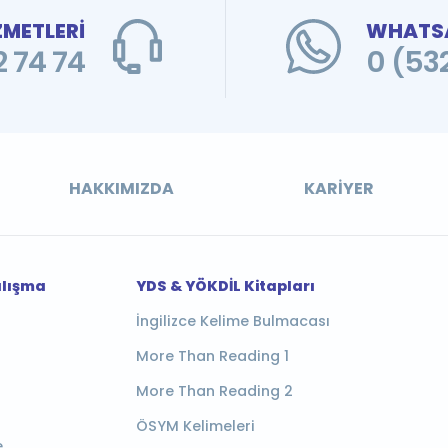
ZMETLERİ
WHATSA
 74 74
0 (53
HAKKIMIZDA
KARIYER
alışma
YDS & YÖKDİL Kitapları
İngilizce Kelime Bulmacası
More Than Reading 1
More Than Reading 2
ÖSYM Kelimeleri
e