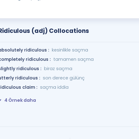
Ridiculous (adj) Collocations
absolutely ridiculous :
kesinlikle saçma
completely ridiculous :
tamamen saçma
slightly ridiculous :
biraz saçma
utterly ridiculous :
son derece gülünç
ridiculous claim :
saçma iddia
4 Örnek daha