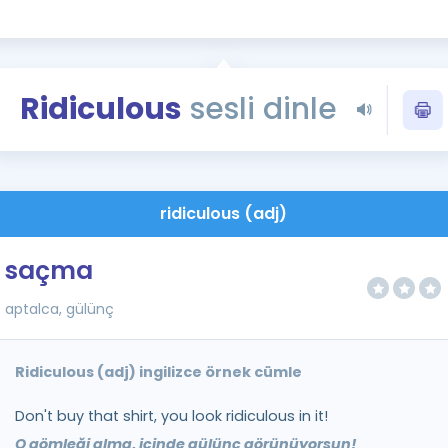
Kampanyalar
Eğitim ve Kitaplar
Blog
Ridiculous
sesli dinle
YDS - YÖKDİL Tüm S
İngilizce Gram
İngilizce Gramer
ridiculous (adj)
saçma
aptalca, gülünç
Ridiculous (adj) ingilizce örnek cümle
Don't buy that shirt, you look ridiculous in it!
O gömleği alma, içinde gülünç görünüyorsun!