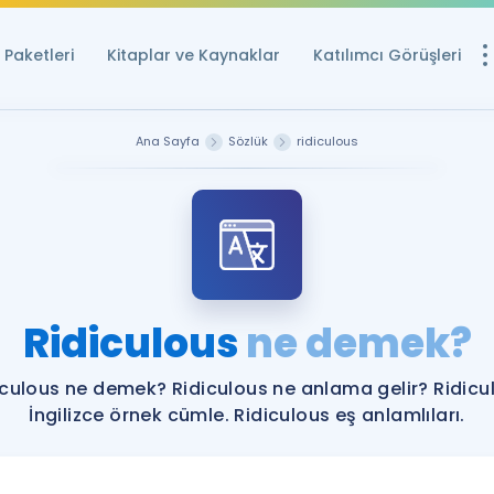
Paketleri
Kitaplar ve Kaynaklar
Katılımcı Görüşleri
Ücretsiz Kayna
Ana Sayfa
Sözlük
ridiculous
YDS ve YÖKDİL içi
Sözlük
İngilizce Sınavları
Puan Hesapla
Ridiculous
ne demek?
YDS ve YÖKDİL P
Remz
Rehberlik Aracı
iculous ne demek? Ridiculous ne anlama gelir? Ridicu
YDS ve YÖKDİL'e H
İngilizce örnek cümle. Ridiculous eş anlamlıları.
ÖSYM Sınav Ta
Tüm ÖSYM Sınavl