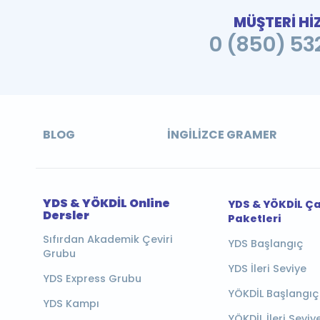
MÜŞTERİ Hİ
0 (850) 532
BLOG
İNGILIZCE GRAMER
YDS & YÖKDİL Online
YDS & YÖKDİL Ç
Dersler
Paketleri
Sıfırdan Akademik Çeviri
YDS Başlangıç
Grubu
YDS İleri Seviye
YDS Express Grubu
YÖKDİL Başlangıç
YDS Kampı
YÖKDİL İleri Seviy