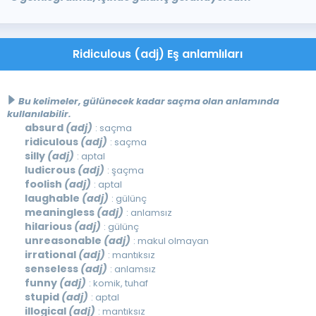
Ridiculous (adj) Eş anlamlıları
Bu kelimeler, gülünecek kadar saçma olan anlamında
kullanılabilir.
absurd
(adj)
: saçma
ridiculous
(adj)
: saçma
silly
(adj)
: aptal
ludicrous
(adj)
: şaçma
foolish
(adj)
: aptal
laughable
(adj)
: gülünç
meaningless
(adj)
: anlamsız
hilarious
(adj)
: gülünç
unreasonable
(adj)
: makul olmayan
irrational
(adj)
: mantıksız
senseless
(adj)
: anlamsız
funny
(adj)
: komik, tuhaf
stupid
(adj)
: aptal
illogical
(adj)
: mantıksız