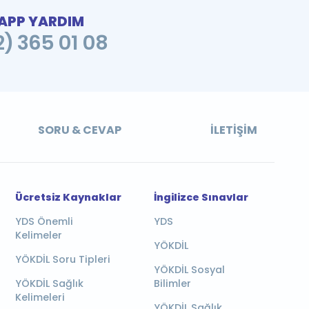
PP YARDIM
2) 365 01 08
SORU & CEVAP
İLETIŞIM
Ücretsiz Kaynaklar
İngilizce Sınavlar
YDS Önemli
YDS
Kelimeler
YÖKDİL
YÖKDİL Soru Tipleri
YÖKDİL Sosyal
YÖKDİL Sağlık
Bilimler
Kelimeleri
YÖKDİL Sağlık