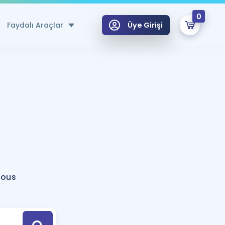
0
Faydalı Araçlar
Üye Girişi
klar
n Ücretsiz Kaynaklar
 için Özel Sözlük
Sepetin Şu An Boş.
ma
uan Hesaplama Aracı
i Hoca ile seni sınava hazırlayacak onlarca eğitim seni bekliyor!
Şifremi Hatırlamıyorum
GİRİŞ YAP
lous
azırlananlar için Öneriler
kvimi
ÜYE DEĞİLİM
arı Tek Takvimde