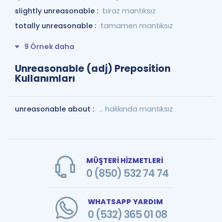
slightly unreasonable :
biraz mantıksız
totally unreasonable :
tamamen mantıksız
9 Örnek daha
Unreasonable (adj) Preposition
Kullanımları
unreasonable about :
... hakkında mantıksız
MÜŞTERİ HİZMETLERİ
0 (850) 532 74 74
WHATSAPP YARDIM
0 (532) 365 01 08