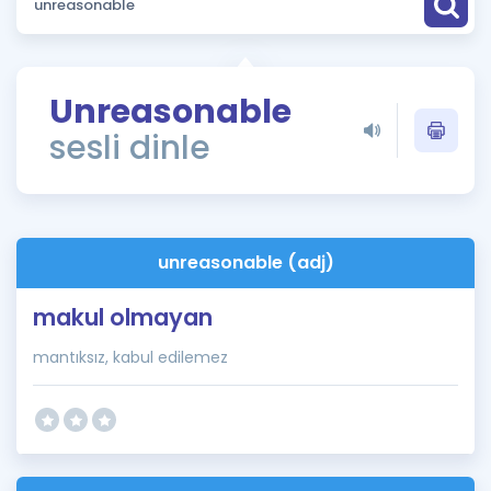
Puan Hesaplama
Rehberlik Aracı
Unreasonable
ÖSYM Sınav Takvimi
sesli dinle
Kampanyalar
Blog
unreasonable (adj)
İngilizce Gramer
makul olmayan
mantıksız, kabul edilemez