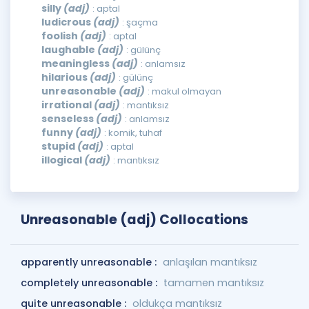
silly
(adj)
: aptal
ludicrous
(adj)
: şaçma
foolish
(adj)
: aptal
laughable
(adj)
: gülünç
meaningless
(adj)
: anlamsız
hilarious
(adj)
: gülünç
unreasonable
(adj)
: makul olmayan
irrational
(adj)
: mantıksız
senseless
(adj)
: anlamsız
funny
(adj)
: komik, tuhaf
stupid
(adj)
: aptal
illogical
(adj)
: mantıksız
Unreasonable (adj) Collocations
apparently unreasonable :
anlaşılan mantıksız
completely unreasonable :
tamamen mantıksız
quite unreasonable :
oldukça mantıksız