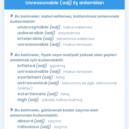
Unreasonable (adj) Eş anlamlıları
Bu kelimeler; kabul edilemez, katlanılmaz anlamında
kullanılabilir.
unacceptable
(adj)
: kabul edilemez
unbearable
(adj)
: dayanılmaz
intolerable
(adj)
: tahammül edilemez
unreasonable
(adj)
: makul olmayan
Bu kelimeler, fiyatı veya maliyeti yüksek olan şeyleri
anlatmak için kullanılabilir.
inflated
(adj)
: şişirilmiş
unreasonable
(adj)
: makul olmayan
exorbitant
(adj)
: fahiş
astronomical
(adj)
: astronomi ile ilgili, astronomik
(miktar)
extortionate
(adj)
: fahiş
high
(adj)
: yüksek, kafayı bulmuş
Bu kelimeler, gülünecek kadar saçma olan
anlamında kullanılabilir.
absurd
(adj)
: saçma
ridiculous
(adj)
: saçma