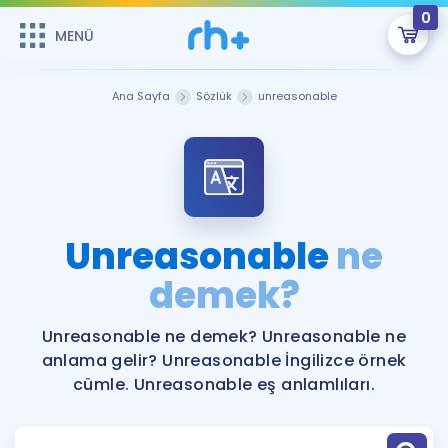
0
MENÜ
MENÜ
Üye Girişi
Ana Sayfa
Sözlük
unreasonable
Online Dersler
Sepetin Şu An Boş.
Çalışma Paketleri
Remzi Hoca ile seni sınava hazırlayacak onlarca eğitim seni
bekliyor!
Kitaplar ve Kaynaklar
GİRİŞ YAP
Unreasonable
ne
Katılımcı Görüşleri
demek?
Şifremi Hatırlamıyorum
ÜYE DEĞİLİM
Faydalı Araçlar
Unreasonable ne demek? Unreasonable ne
anlama gelir? Unreasonable İngilizce örnek
Ücretsiz Kaynaklar
Blog
İngilizce Gramer
cümle. Unreasonable eş anlamlıları.
Hakkımızda
Kariyer
Sözlük
Soru & Cevap
İletişim