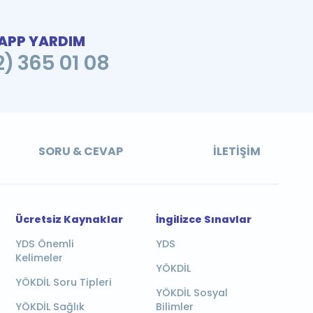
PP YARDIM
2) 365 01 08
SORU & CEVAP
İLETIŞIM
Ücretsiz Kaynaklar
İngilizce Sınavlar
YDS Önemli
YDS
Kelimeler
YÖKDİL
YÖKDİL Soru Tipleri
YÖKDİL Sosyal
YÖKDİL Sağlık
Bilimler