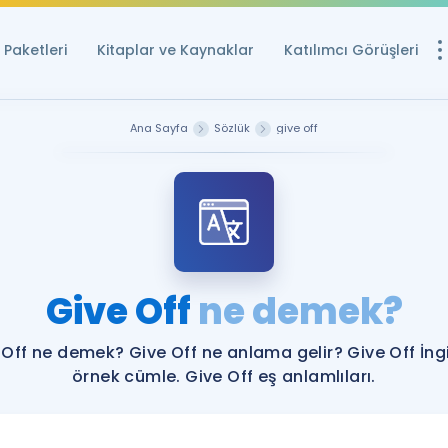
Paketleri
Kitaplar ve Kaynaklar
Katılımcı Görüşleri
Ücretsiz Kayna
Ana Sayfa
Sözlük
give off
YDS ve YÖKDİL içi
Sözlük
İngilizce Sınavları
Puan Hesapla
Give Off
ne demek?
YDS ve YÖKDİL P
Remz
Rehberlik Aracı
 Off ne demek? Give Off ne anlama gelir? Give Off İngi
YDS ve YÖKDİL'e H
örnek cümle. Give Off eş anlamlıları.
ÖSYM Sınav Ta
Tüm ÖSYM Sınavl