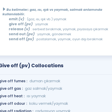
Bu kelimeler; gaz, ısı, ışık vs yaymak, salmak anlamında
kullanılabilir.
emit
(v)
: (gaz, ısı, ışık vb.) yaymak
give off
(pv)
: yaymak
release
(v)
: serbest bırakmak, yaymak, piyasaya çıkarmak
send out
(pv)
: yaymak, göndermek
send off
(pv)
: postalamak, yaymak, oyun dışı bırakmak
Give off (pv) Collocations
give off fumes :
duman çıkarmak
give off gas :
gaz salmak/yaymak
give off heat :
ısı yaymak
give off odour :
koku vermek/yaymak
give off radiation :
radyasyon yaymak