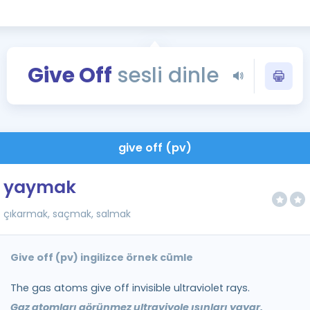
Kampanyalar
Eğitim ve Kitaplar
Blog
Give Off
sesli dinle
YDS - YÖKDİL Tüm S
İngilizce Gram
İngilizce Gramer
give off (pv)
yaymak
çıkarmak, saçmak, salmak
Give off (pv) ingilizce örnek cümle
The gas atoms give off invisible ultraviolet rays.
Gaz atomları görünmez ultraviyole ışınları yayar.