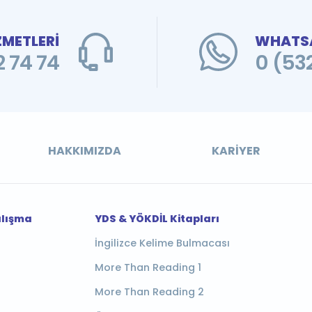
ZMETLERİ
WHATSA
 74 74
0 (53
HAKKIMIZDA
KARIYER
alışma
YDS & YÖKDİL Kitapları
İngilizce Kelime Bulmacası
More Than Reading 1
More Than Reading 2