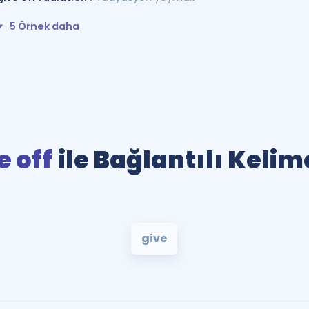
5 Örnek daha
e off
ile Bağlantılı Kelim
give