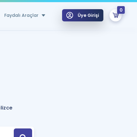
0
Faydalı Araçlar
Üye Girişi
klar
n Ücretsiz Kaynaklar
 için Özel Sözlük
Sepetin Şu An Boş.
ma
uan Hesaplama Aracı
i Hoca ile seni sınava hazırlayacak onlarca eğitim seni bekliyor!
Şifremi Hatırlamıyorum
GİRİŞ YAP
lizce
azırlananlar için Öneriler
kvimi
ÜYE DEĞİLİM
arı Tek Takvimde