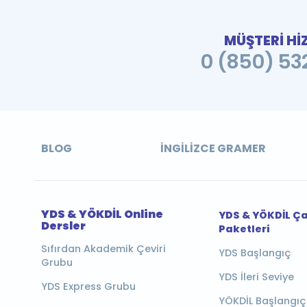
MÜŞTERİ Hİ
0 (850) 532
BLOG
İNGILIZCE GRAMER
YDS & YÖKDİL Online
YDS & YÖKDİL Ç
Dersler
Paketleri
Sıfırdan Akademik Çeviri
YDS Başlangıç
Grubu
YDS İleri Seviye
YDS Express Grubu
YÖKDİL Başlangıç