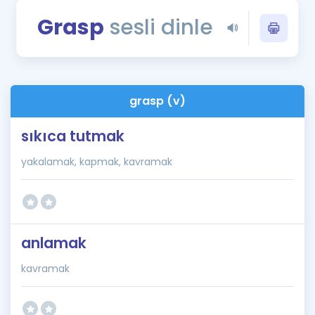
Puan Hesaplama
Grasp
sesli dinle
Rehberlik Aracı
ÖSYM Sınav Takvimi
grasp (v)
Kampanyalar
sıkıca tutmak
Blog
yakalamak, kapmak, kavramak
İngilizce Gramer
anlamak
kavramak