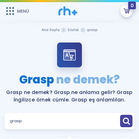
0
MENÜ
MENÜ
Üye Girişi
Ana Sayfa
Sözlük
grasp
Online Dersler
Sepetin Şu An Boş.
Çalışma Paketleri
Remzi Hoca ile seni sınava hazırlayacak onlarca eğitim seni
bekliyor!
Kitaplar ve Kaynaklar
GİRİŞ YAP
Grasp
ne demek?
Katılımcı Görüşleri
Şifremi Hatırlamıyorum
Grasp ne demek? Grasp ne anlama gelir? Grasp
İngilizce örnek cümle. Grasp eş anlamlıları.
ÜYE DEĞİLİM
Faydalı Araçlar
Ücretsiz Kaynaklar
Blog
İngilizce Gramer
Hakkımızda
Kariyer
Sözlük
Soru & Cevap
İletişim