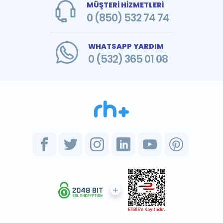
MÜŞTERİ HİZMETLERİ
0 (850) 532 74 74
WHATSAPP YARDIM
0 (532) 365 01 08