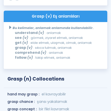
Grasp (v) Eş anlamlıları
Bu kelimeler, anlamak anlamında kullanılabilir.
understand
(v)
: anlamak
see
(v)
: görmek, ziyaret etmek, anlamak
get
(v)
: elde etmek, ulaşmak, olmak, anlamak
grasp
(v)
: sıkıca tutmak, anlamak
comprehend
(v)
: anlamak
follow
(v)
: takip etmek, anlamak
Grasp (n) Collocations
hand may grasp :
el kavrayabilir
grasp chance :
şansı yakalamak
grasp concept :
bir fikri kavramak