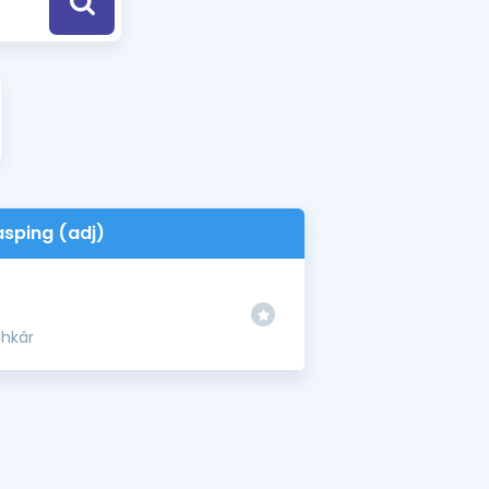
a Özel Fırsatlar
ınavlarla İlgili Haberler
er
 ve Konu Anlatımı
asping (adj)
ahkâr