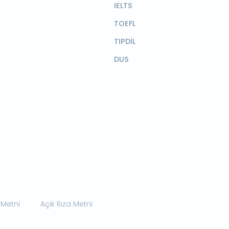
IELTS
TOEFL
TIPDİL
DUS
 Metni
Açık Rıza Metni