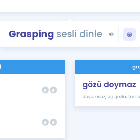
Kampanyalar
Eğitim ve Kitaplar
Blog
Grasping
sesli dinle
YDS - YÖKDİL Tüm S
İngilizce Gram
İngilizce Gramer
)
gr
gözü doymaz
doyumsuz, aç gözlü, tam