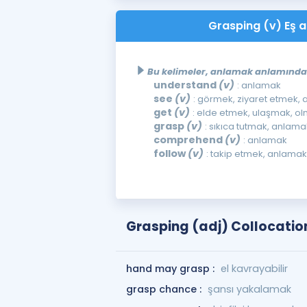
Grasping (v) Eş a
Bu kelimeler, anlamak anlamında k
understand
(v)
: anlamak
see
(v)
: görmek, ziyaret etmek,
get
(v)
: elde etmek, ulaşmak, o
grasp
(v)
: sıkıca tutmak, anlama
comprehend
(v)
: anlamak
follow
(v)
: takip etmek, anlamak
Grasping (adj) Collocatio
hand may grasp :
el kavrayabilir
grasp chance :
şansı yakalamak