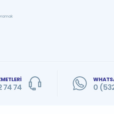
avramak
ZMETLERİ
WHATSA
 74 74
0 (53