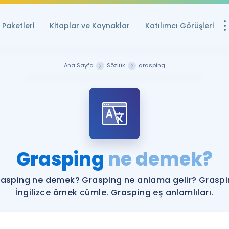
Paketleri
Kitaplar ve Kaynaklar
Katılımcı Görüşleri
Ücretsiz Kayna
Ana Sayfa
Sözlük
grasping
YDS ve YÖKDİL içi
Sözlük
İngilizce Sınavları
Puan Hesapla
Grasping
ne demek?
YDS ve YÖKDİL P
Remz
Rehberlik Aracı
asping ne demek? Grasping ne anlama gelir? Grasp
YDS ve YÖKDİL'e H
İngilizce örnek cümle. Grasping eş anlamlıları.
ÖSYM Sınav Ta
Tüm ÖSYM Sınavl