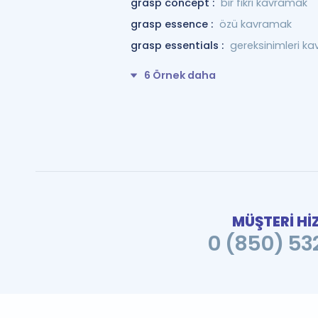
grasp concept :
bir fikri kavramak
grasp essence :
özü kavramak
grasp essentials :
gereksinimleri k
6 Örnek daha
MÜŞTERİ Hİ
0 (850) 532