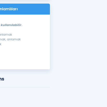
nlamlıları
ullanılabilir.
 anlamak
lmak, anlamak
k
ns