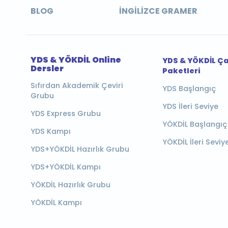
BLOG
İNGILIZCE GRAMER
YDS & YÖKDİL Online
YDS & YÖKDİL Ç
Dersler
Paketleri
Sıfırdan Akademik Çeviri
YDS Başlangıç
Grubu
YDS İleri Seviye
YDS Express Grubu
YÖKDİL Başlangıç
YDS Kampı
YÖKDİL İleri Seviy
YDS+YÖKDİL Hazırlık Grubu
YDS+YÖKDİL Kampı
YÖKDİL Hazırlık Grubu
YÖKDİL Kampı