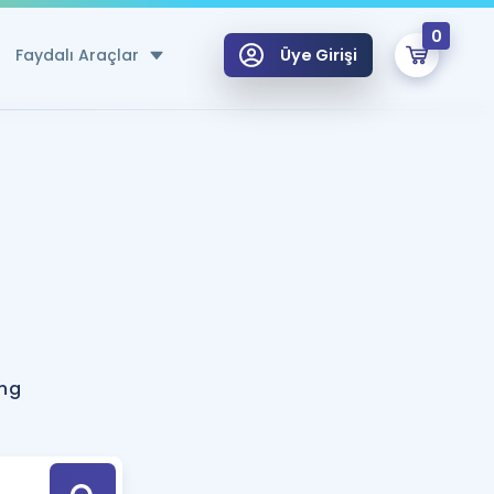
0
Faydalı Araçlar
Üye Girişi
klar
n Ücretsiz Kaynaklar
 için Özel Sözlük
Sepetin Şu An Boş.
ma
uan Hesaplama Aracı
i Hoca ile seni sınava hazırlayacak onlarca eğitim seni bekliyor!
Şifremi Hatırlamıyorum
GİRİŞ YAP
ing
azırlananlar için Öneriler
kvimi
ÜYE DEĞİLİM
arı Tek Takvimde