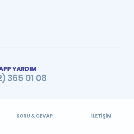
PP YARDIM
2) 365 01 08
SORU & CEVAP
İLETIŞIM