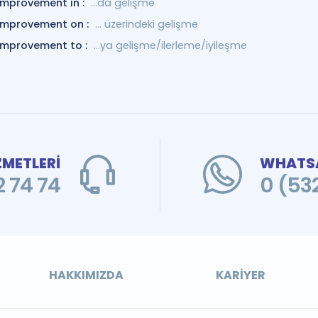
improvement in :
…da gelişme
improvement on :
... üzerindeki gelişme
improvement to :
...ya gelişme/ilerleme/iyileşme
ZMETLERİ
WHATSA
 74 74
0 (53
HAKKIMIZDA
KARIYER