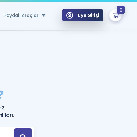
0
Faydalı Araçlar
Üye Girişi
klar
n Ücretsiz Kaynaklar
 için Özel Sözlük
Sepetin Şu An Boş.
ma
?
uan Hesaplama Aracı
i Hoca ile seni sınava hazırlayacak onlarca eğitim seni bekliyor!
Şifremi Hatırlamıyorum
GİRİŞ YAP
r?
azırlananlar için Öneriler
ıları.
kvimi
ÜYE DEĞİLİM
arı Tek Takvimde