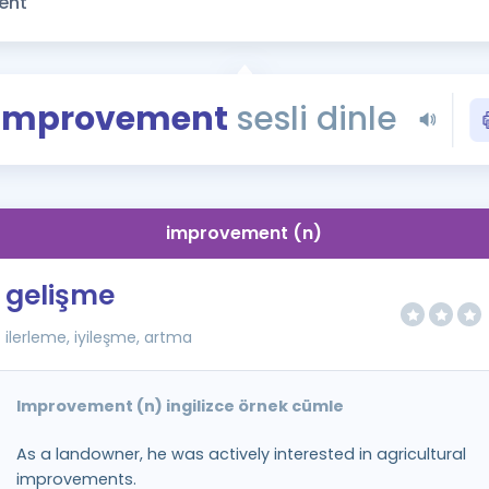
Kampanyalar
Eğitim ve Kitaplar
Blog
Improvement
sesli dinle
YDS - YÖKDİL Tüm S
İngilizce Gram
İngilizce Gramer
improvement (n)
gelişme
ilerleme, iyileşme, artma
Improvement (n) ingilizce örnek cümle
As a landowner, he was actively interested in agricultural
improvements.