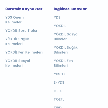
Ücretsiz Kaynaklar
İngilizce Sınavlar
YDS Önemli
YDS
Kelimeler
YÖKDİL
YÖKDİL Soru Tipleri
YÖKDİL Sosyal
YÖKDİL Sağlık
Bilimler
Kelimeleri
YÖKDİL Sağlık
YÖKDİL Fen Kelimeleri
Bilimleri
YÖKDİL Sosyal
YÖKDİL Fen
Kelimeleri
Bilimleri
YKS-DİL
E-YDS
IELTS
TOEFL
TIPDİL