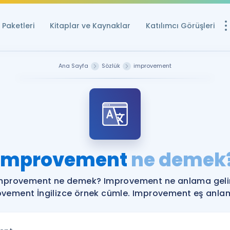
Paketleri
Kitaplar ve Kaynaklar
Katılımcı Görüşleri
Ücretsiz Kayna
Ana Sayfa
Sözlük
improvement
YDS ve YÖKDİL içi
Sözlük
İngilizce Sınavları
Puan Hesapla
Improvement
ne demek
YDS ve YÖKDİL P
Remz
Rehberlik Aracı
mprovement ne demek? Improvement ne anlama geli
YDS ve YÖKDİL'e H
vement İngilizce örnek cümle. Improvement eş anlaml
ÖSYM Sınav Ta
Tüm ÖSYM Sınavl