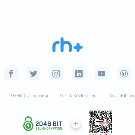
Üyelik Sözleşmesi
Gizlilik Sözleşmesi
Aydınlatma