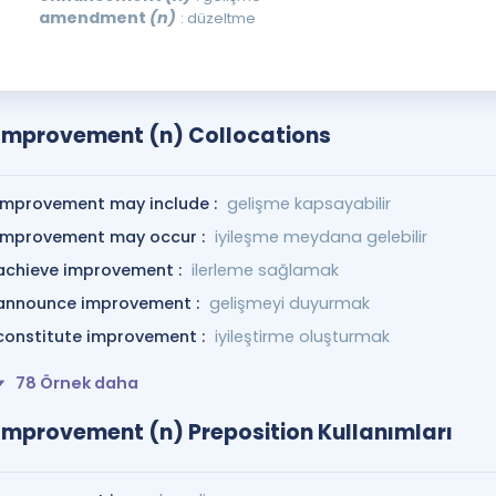
amendment
(n)
: düzeltme
Improvement (n) Collocations
improvement may include :
gelişme kapsayabilir
improvement may occur :
iyileşme meydana gelebilir
achieve improvement :
ilerleme sağlamak
announce improvement :
gelişmeyi duyurmak
constitute improvement :
iyileştirme oluşturmak
78 Örnek daha
Improvement (n) Preposition Kullanımları