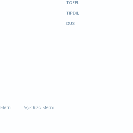
TOEFL
TIPDİL
DUS
 Metni
Açık Rıza Metni