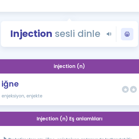
Kampanyalar
Eğitim ve Kitaplar
Blog
Injection
sesli dinle
YDS - YÖKDİL Tüm S
İngilizce Gram
İngilizce Gramer
injection (n)
iğne
enjeksiyon, enjekte
Injection (n) Eş anlamlıları