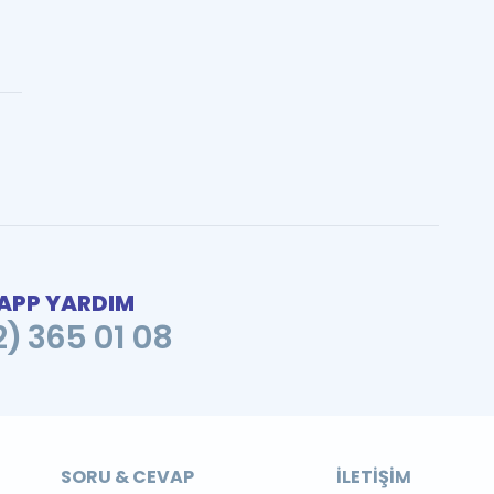
PP YARDIM
2) 365 01 08
SORU & CEVAP
İLETIŞIM