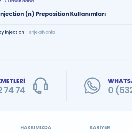
7 Örnek daha
Injection (n) Preposition Kullanımları
by injection :
enjeksiyonla
ZMETLERİ
WHATSA
 74 74
0 (53
HAKKIMIZDA
KARIYER