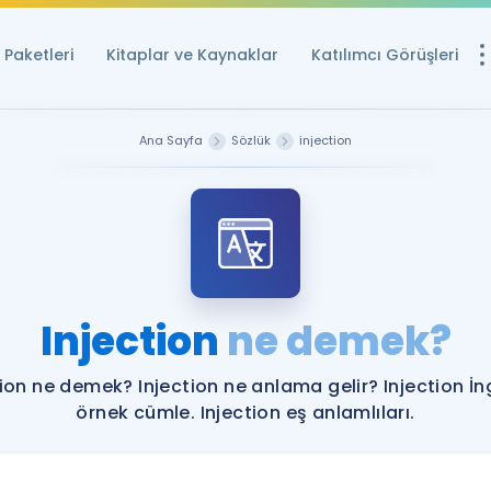
Paketleri
Kitaplar ve Kaynaklar
Katılımcı Görüşleri
Ücretsiz Kayna
Ana Sayfa
Sözlük
injection
YDS ve YÖKDİL içi
Sözlük
İngilizce Sınavları
Puan Hesapla
Injection
ne demek?
YDS ve YÖKDİL P
Remz
Rehberlik Aracı
tion ne demek? Injection ne anlama gelir? Injection İng
YDS ve YÖKDİL'e H
örnek cümle. Injection eş anlamlıları.
ÖSYM Sınav Ta
Tüm ÖSYM Sınavl