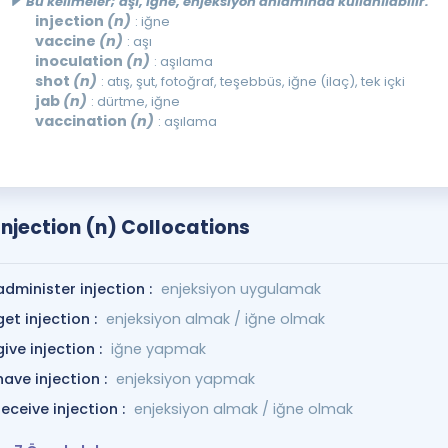
Bu kelimeler; aşı, iğne, enjeksiyon anlamında kullanılabilir.
injection
(n)
: iğne
vaccine
(n)
: aşı
inoculation
(n)
: aşılama
shot
(n)
: atış, şut, fotoğraf, teşebbüs, iğne (ilaç), tek içki
jab
(n)
: dürtme, iğne
vaccination
(n)
: aşılama
Injection (n) Collocations
administer injection :
enjeksiyon uygulamak
get injection :
enjeksiyon almak / iğne olmak
give injection :
iğne yapmak
have injection :
enjeksiyon yapmak
receive injection :
enjeksiyon almak / iğne olmak