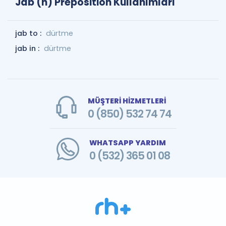
Jab (n) Preposition Kullanımları
jab to :
dürtme
jab in :
dürtme
MÜŞTERİ HİZMETLERİ
0 (850) 532 74 74
WHATSAPP YARDIM
0 (532) 365 01 08