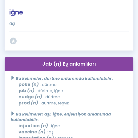
iğne
aşı
Jab (n) Eş anlamlıları
Bu kelimeler, dürtme anlamında kullanılabilir.
poke
(n)
: dürtme
jab
(n)
: dürtme, iğne
nudge
(n)
: dürtme
prod
(n)
: dürtme, teşvik
Bu kelimeler; aşı, iğne, enjeksiyon anlamında
kullanılabilir.
injection
(n)
: iğne
vaccine
(n)
: aşı