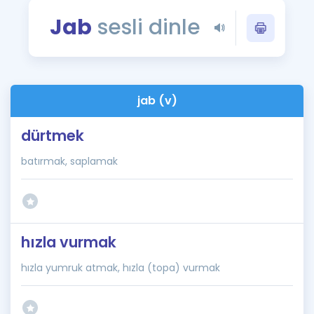
Puan Hesaplama
Jab
sesli dinle
Rehberlik Aracı
ÖSYM Sınav Takvimi
jab (v)
Kampanyalar
dürtmek
Blog
batırmak, saplamak
İngilizce Gramer
hızla vurmak
hızla yumruk atmak, hızla (topa) vurmak