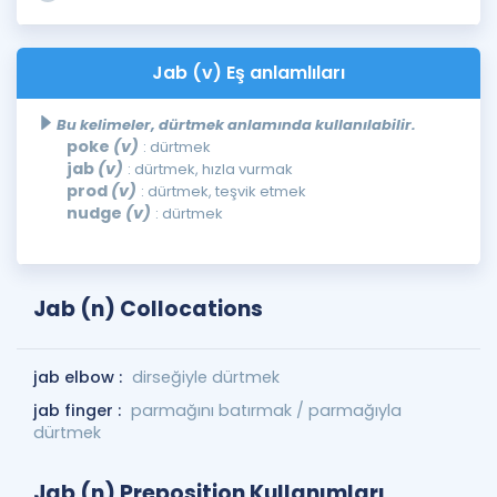
Jab (v) Eş anlamlıları
Bu kelimeler, dürtmek anlamında kullanılabilir.
poke
(v)
: dürtmek
jab
(v)
: dürtmek, hızla vurmak
prod
(v)
: dürtmek, teşvik etmek
nudge
(v)
: dürtmek
Jab (n) Collocations
jab elbow :
dirseğiyle dürtmek
jab finger :
parmağını batırmak / parmağıyla
dürtmek
Jab (n) Preposition Kullanımları