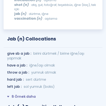
inoculation
(n)
: aşılama
shot
(n)
: atış, şut, fotoğraf, teşebbüs, iğne (ilaç), tek
içki
jab
(n)
: dürtme, iğne
vaccination
(n)
: aşılama
Jab (n) Collocations
give sb a jab :
birini dürtmek / birine iğne/aşı
yapmak
have a jab :
iğne/aşı olmak
throw a jab :
yumruk atmak
hard jab :
sert dürtme
left jab :
sol yumruk (boks)
8 Örnek daha