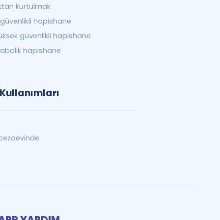
tan kurtulmak
güvenlikli hapishane
üksek güvenlikli hapishane
alabalık hapishane
 Kullanımları
cezaevinde
PP YARDIM