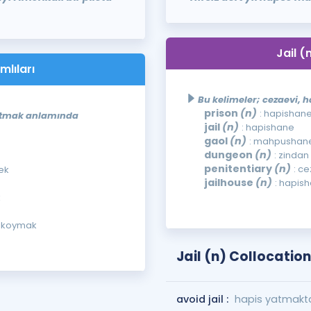
Jail (
mlıları
Bu kelimeler; cezaevi, 
prison
(n)
: hapishan
atmak anlamında
jail
(n)
: hapishane
gaol
(n)
: mahpushan
dungeon
(n)
: zindan
penitentiary
(n)
: c
ek
jailhouse
(n)
: hapis
k
lıkoymak
Jail (n) Collocatio
avoid jail :
hapis yatmakt