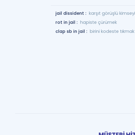
jail dissident :
karşıt görüşlü kimse
rot in jail :
hapiste çürümek
clap sb in jail :
birini kodeste tıkmak
MÜŞTERİ Hİ