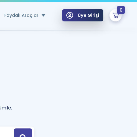
0
Faydalı Araçlar
Üye Girişi
klar
n Ücretsiz Kaynaklar
 için Özel Sözlük
Sepetin Şu An Boş.
ma
uan Hesaplama Aracı
i Hoca ile seni sınava hazırlayacak onlarca eğitim seni bekliyor!
Şifremi Hatırlamıyorum
GİRİŞ YAP
ümle.
azırlananlar için Öneriler
kvimi
ÜYE DEĞİLİM
arı Tek Takvimde