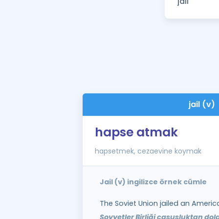
jail (v)
hapse atmak
hapsetmek, cezaevine koymak
Jail (v) ingilizce örnek cümle
The Soviet Union jailed an Americ
Sovyetler Birliği casusluktan dola