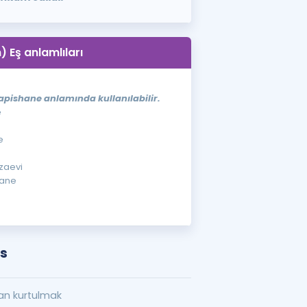
n) Eş anlamlıları
hapishane anlamında kullanılabilir.
e
e
ezaevi
hane
ns
an kurtulmak