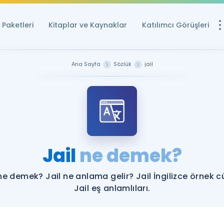
Paketleri
Kitaplar ve Kaynaklar
Katılımcı Görüşleri
Ücretsiz Kayna
Ana Sayfa
Sözlük
jail
YDS ve YÖKDİL içi
Sözlük
İngilizce Sınavları
Puan Hesapla
Jail
ne demek?
YDS ve YÖKDİL P
Remz
Rehberlik Aracı
 ne demek? Jail ne anlama gelir? Jail İngilizce örnek c
YDS ve YÖKDİL'e H
Jail eş anlamlıları.
ÖSYM Sınav Ta
Tüm ÖSYM Sınavl