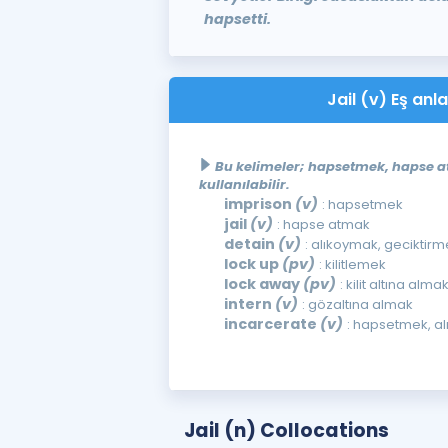
hapsetti.
Jail (v) Eş anla
Bu kelimeler; hapsetmek, hapse 
kullanılabilir.
imprison
(v)
: hapsetmek
jail
(v)
: hapse atmak
detain
(v)
: alıkoymak, geciktirm
lock up
(pv)
: kilitlemek
lock away
(pv)
: kilit altına alma
intern
(v)
: gözaltına almak
incarcerate
(v)
: hapsetmek, a
Jail (n) Collocations