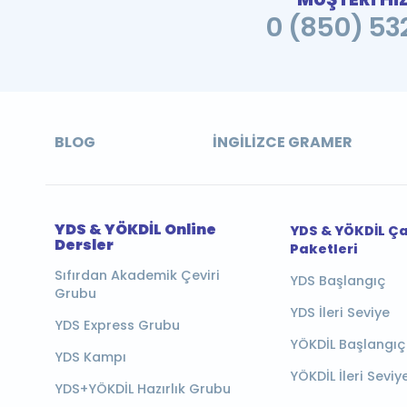
0 (850) 532
BLOG
İNGILIZCE GRAMER
YDS & YÖKDİL Online
YDS & YÖKDİL Ç
Dersler
Paketleri
Sıfırdan Akademik Çeviri
YDS Başlangıç
Grubu
YDS İleri Seviye
YDS Express Grubu
YÖKDİL Başlangıç
YDS Kampı
YÖKDİL İleri Seviy
YDS+YÖKDİL Hazırlık Grubu