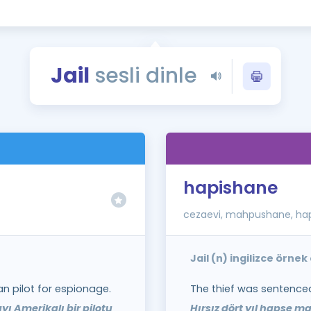
Kampanyalar
Eğitim ve Kitaplar
Blog
Jail
sesli dinle
YDS - YÖKDİL Tüm S
İngilizce Gram
İngilizce Gramer
hapishane
cezaevi, mahpushane, hap
Jail (n) ingilizce örne
an pilot for espionage.
The thief was sentenced t
yı Amerikalı bir pilotu
Hırsız dört yıl hapse m