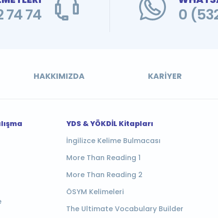
 74 74
0 (53
HAKKIMIZDA
KARIYER
alışma
YDS & YÖKDİL Kitapları
İngilizce Kelime Bulmacası
More Than Reading 1
More Than Reading 2
ÖSYM Kelimeleri
e
The Ultimate Vocabulary Builder