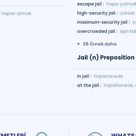
escape jail :
hapis yatmak
high-security jail :
yüksek 
yi hapse atmak
maximum-security jail :
y
overcrowded jail :
aşırı k
28 Örnek daha
Jail (n) Preposition
in jail :
hapishanede
at the jail :
hapishanede, 
ZMETLERİ
WHATSA