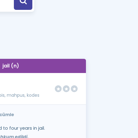
a Özel Fırsatlar
ınavlarla İlgili Haberler
er
 ve Konu Anlatımı
jail (n)
is, mahpus, kodes
k cümle
o four years in jail.
ahkum edildi.