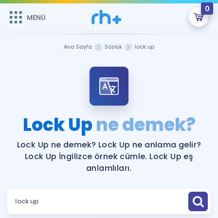
0
MENÜ
MENÜ
Üye Girişi
Ana Sayfa
Sözlük
lock up
Online Dersler
Sepetin Şu An Boş.
Çalışma Paketleri
Remzi Hoca ile seni sınava hazırlayacak onlarca eğitim seni
bekliyor!
Kitaplar ve Kaynaklar
GİRİŞ YAP
Lock Up
ne demek?
Katılımcı Görüşleri
Şifremi Hatırlamıyorum
Lock Up ne demek? Lock Up ne anlama gelir?
Lock Up İngilizce örnek cümle. Lock Up eş
ÜYE DEĞİLİM
Faydalı Araçlar
anlamlıları.
Ücretsiz Kaynaklar
Blog
İngilizce Gramer
Hakkımızda
Kariyer
Sözlük
Soru & Cevap
İletişim