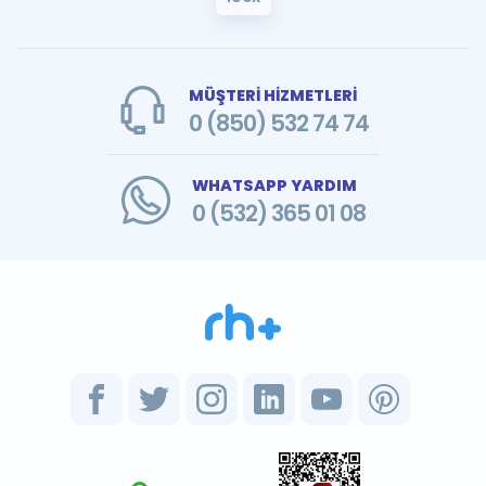
MÜŞTERİ HİZMETLERİ
0 (850) 532 74 74
WHATSAPP YARDIM
0 (532) 365 01 08