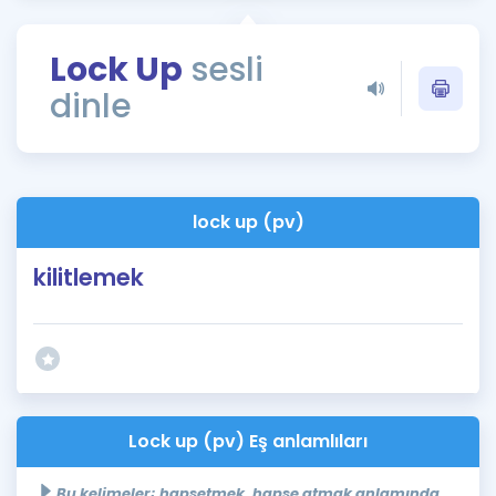
Puan Hesaplama
Lock Up
sesli
Rehberlik Aracı
dinle
ÖSYM Sınav Takvimi
Kampanyalar
Blog
lock up (pv)
İngilizce Gramer
kilitlemek
Lock up (pv) Eş anlamlıları
Bu kelimeler; hapsetmek, hapse atmak anlamında