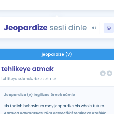
Kampanyalar
Eğitim ve Kitaplar
Blog
Jeopardize
sesli dinle
YDS - YÖKDİL Tüm S
İngilizce Gram
İngilizce Gramer
jeopardize (v)
tehlikeye atmak
tehlikeye sokmak, riske sokmak
Jeopardize (v) ingilizce örnek cümle
His foolish behaviours may jeopardize his whole future.
Aptalca davranışları tüm geleceğini tehlikeye atabilir.