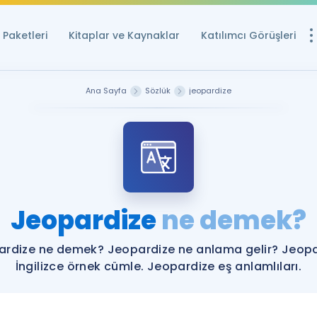
Paketleri
Kitaplar ve Kaynaklar
Katılımcı Görüşleri
Ücretsiz Kayna
Ana Sayfa
Sözlük
jeopardize
YDS ve YÖKDİL içi
Sözlük
İngilizce Sınavları
Puan Hesapla
Jeopardize
ne demek?
YDS ve YÖKDİL P
Remz
Rehberlik Aracı
rdize ne demek? Jeopardize ne anlama gelir? Jeop
YDS ve YÖKDİL'e H
İngilizce örnek cümle. Jeopardize eş anlamlıları.
ÖSYM Sınav Ta
Tüm ÖSYM Sınavl