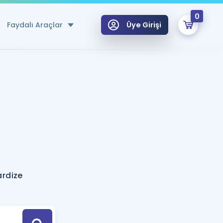
0
Faydalı Araçlar
Üye Girişi
klar
n Ücretsiz Kaynaklar
 için Özel Sözlük
Sepetin Şu An Boş.
ma
uan Hesaplama Aracı
i Hoca ile seni sınava hazırlayacak onlarca eğitim seni bekliyor!
Şifremi Hatırlamıyorum
GİRİŞ YAP
ardize
azırlananlar için Öneriler
kvimi
ÜYE DEĞİLİM
arı Tek Takvimde