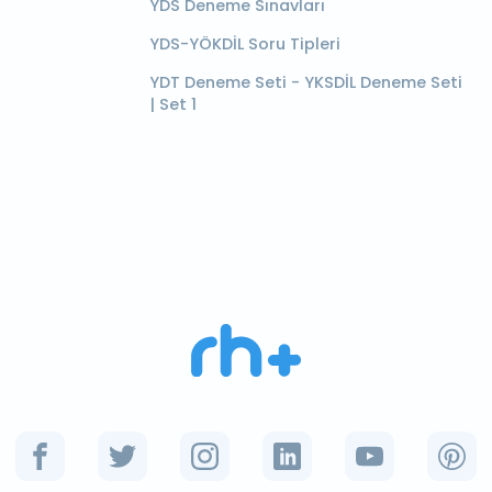
YDS Deneme Sınavları
YDS-YÖKDİL Soru Tipleri
YDT Deneme Seti - YKSDİL Deneme Seti
| Set 1