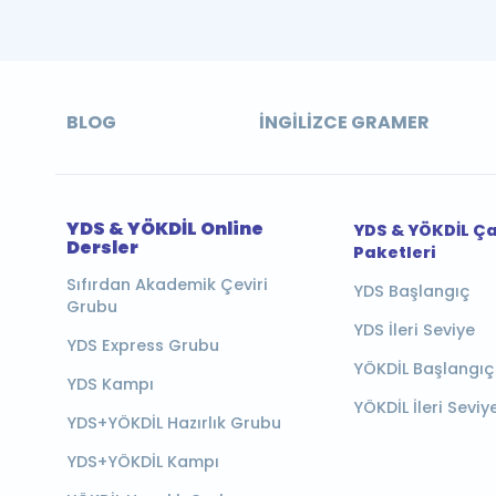
BLOG
İNGILIZCE GRAMER
YDS & YÖKDİL Online
YDS & YÖKDİL Ç
Dersler
Paketleri
Sıfırdan Akademik Çeviri
YDS Başlangıç
Grubu
YDS İleri Seviye
YDS Express Grubu
YÖKDİL Başlangıç
YDS Kampı
YÖKDİL İleri Seviy
YDS+YÖKDİL Hazırlık Grubu
YDS+YÖKDİL Kampı