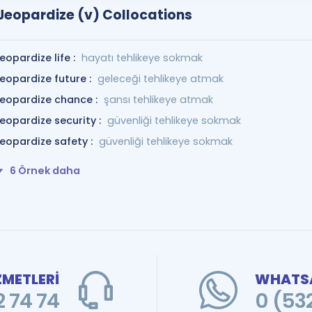
Jeopardize (v) Collocations
jeopardize life :
hayatı tehlikeye sokmak
jeopardize future :
geleceği tehlikeye atmak
jeopardize chance :
şansı tehlikeye atmak
jeopardize security :
güvenliği tehlikeye sokmak
jeopardize safety :
güvenliği tehlikeye sokmak
6 Örnek daha
ZMETLERİ
WHATSA
 74 74
0 (53