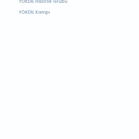
YÖKDİL Hazırlık Grubu
YÖKDİL Kampı