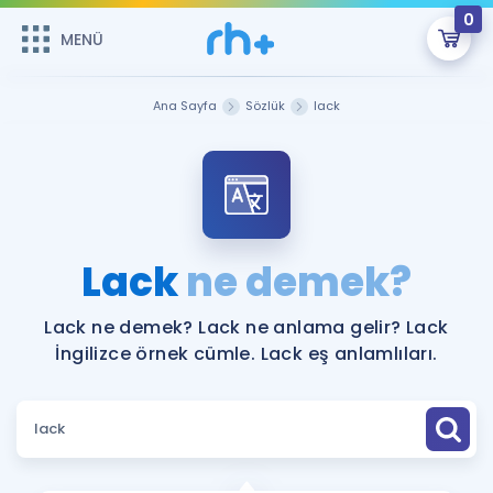
0
MENÜ
MENÜ
Üye Girişi
Ana Sayfa
Sözlük
lack
Online Dersler
Sepetin Şu An Boş.
Çalışma Paketleri
Remzi Hoca ile seni sınava hazırlayacak onlarca eğitim seni
bekliyor!
Kitaplar ve Kaynaklar
GİRİŞ YAP
Lack
ne demek?
Katılımcı Görüşleri
Şifremi Hatırlamıyorum
Lack ne demek? Lack ne anlama gelir? Lack
İngilizce örnek cümle. Lack eş anlamlıları.
ÜYE DEĞİLİM
Faydalı Araçlar
Ücretsiz Kaynaklar
Blog
İngilizce Gramer
Hakkımızda
Kariyer
Sözlük
Soru & Cevap
İletişim