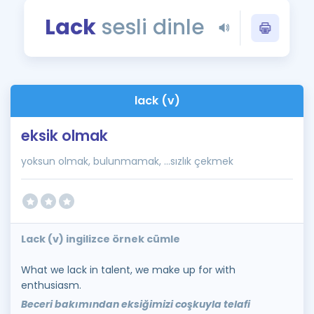
Puan Hesaplama
Lack
sesli dinle
Rehberlik Aracı
ÖSYM Sınav Takvimi
lack (v)
Kampanyalar
eksik olmak
Blog
yoksun olmak, bulunmamak, ...sızlık çekmek
İngilizce Gramer
Lack (v) ingilizce örnek cümle
What we lack in talent, we make up for with
enthusiasm.
Beceri bakımından eksiğimizi coşkuyla telafi