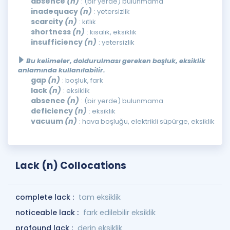
absence
(n)
: (bir yerde) bulunmama
inadequacy
(n)
: yetersizlik
scarcity
(n)
: kıtlık
shortness
(n)
: kısalık, eksiklik
insufficiency
(n)
: yetersizlik
Bu kelimeler, doldurulması gereken boşluk, eksiklik
anlamında kullanılabilir.
gap
(n)
: boşluk, fark
lack
(n)
: eksiklik
absence
(n)
: (bir yerde) bulunmama
deficiency
(n)
: eksiklik
vacuum
(n)
: hava boşluğu, elektrikli süpürge, eksiklik
Lack (n) Collocations
complete lack :
tam eksiklik
noticeable lack :
fark edilebilir eksiklik
profound lack :
derin eksiklik