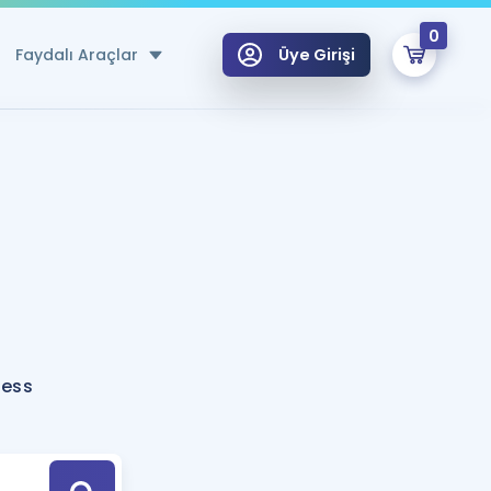
0
Faydalı Araçlar
Üye Girişi
klar
n Ücretsiz Kaynaklar
 için Özel Sözlük
Sepetin Şu An Boş.
ma
uan Hesaplama Aracı
i Hoca ile seni sınava hazırlayacak onlarca eğitim seni bekliyor!
Şifremi Hatırlamıyorum
GİRİŞ YAP
ness
azırlananlar için Öneriler
kvimi
ÜYE DEĞİLİM
arı Tek Takvimde