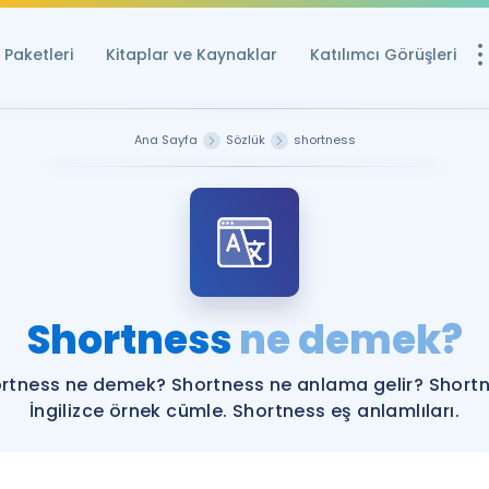
Paketleri
Kitaplar ve Kaynaklar
Katılımcı Görüşleri
Ücretsiz Kayna
Ana Sayfa
Sözlük
shortness
YDS ve YÖKDİL içi
Sözlük
İngilizce Sınavları
Puan Hesapla
Shortness
ne demek?
YDS ve YÖKDİL P
Remz
Rehberlik Aracı
rtness ne demek? Shortness ne anlama gelir? Short
YDS ve YÖKDİL'e H
İngilizce örnek cümle. Shortness eş anlamlıları.
ÖSYM Sınav Ta
Tüm ÖSYM Sınavl