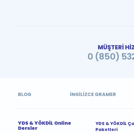
MÜŞTERİ Hİ
0 (850) 532
BLOG
İNGILIZCE GRAMER
YDS & YÖKDİL Online
YDS & YÖKDİL Ç
Dersler
Paketleri