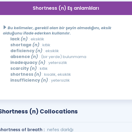
Shortness (n) Eş anlamlıları
Bu kelimeler, gerekli olan bir şeyin olmadığını, eksik
olduğunu ifade ederken kullanılır.
lack
(n)
: eksiklik
shortage
(n)
: kıtlık
deficiency
(n)
: eksiklik
absence
(n)
: (bir yerde) bulunmama
inadequacy
(n)
: yetersizlik
scarcity
(n)
: kıtlık
shortness
(n)
: kısalık, eksiklik
insufficiency
(n)
: yetersizlik
Shortness (n) Collocations
shortness of breath :
nefes darlığı