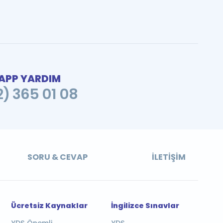
PP YARDIM
2) 365 01 08
SORU & CEVAP
İLETIŞIM
Ücretsiz Kaynaklar
İngilizce Sınavlar