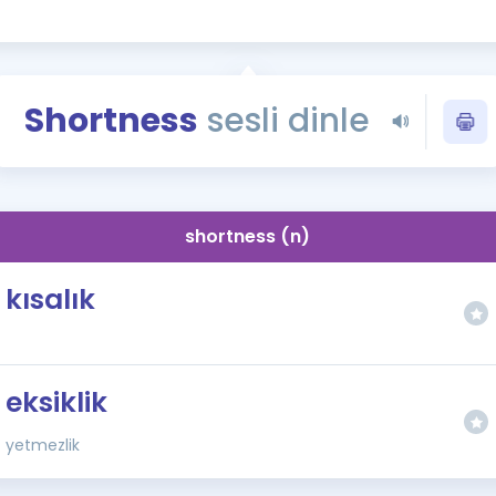
Kampanyalar
Eğitim ve Kitaplar
Blog
Shortness
sesli dinle
YDS - YÖKDİL Tüm S
İngilizce Gram
İngilizce Gramer
shortness (n)
kısalık
eksiklik
yetmezlik