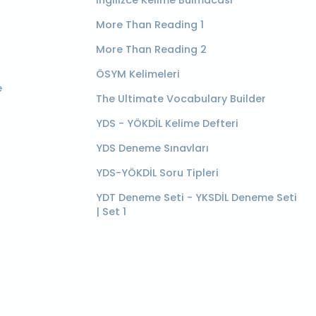
İngilizce Kelime Bulmacası
More Than Reading 1
More Than Reading 2
ÖSYM Kelimeleri
e
The Ultimate Vocabulary Builder
YDS - YÖKDİL Kelime Defteri
YDS Deneme Sınavları
YDS-YÖKDİL Soru Tipleri
YDT Deneme Seti - YKSDİL Deneme Seti
| Set 1