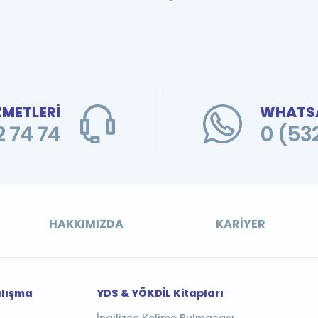
ZMETLERİ
WHATSA
 74 74
0 (53
HAKKIMIZDA
KARIYER
alışma
YDS & YÖKDİL Kitapları