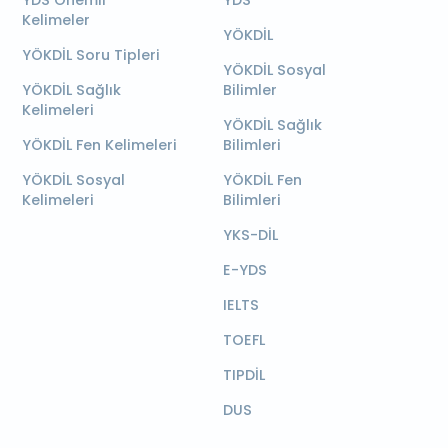
YDS Önemli
YDS
Kelimeler
YÖKDİL
YÖKDİL Soru Tipleri
YÖKDİL Sosyal
YÖKDİL Sağlık
Bilimler
Kelimeleri
YÖKDİL Sağlık
YÖKDİL Fen Kelimeleri
Bilimleri
YÖKDİL Sosyal
YÖKDİL Fen
Kelimeleri
Bilimleri
YKS-DİL
E-YDS
IELTS
TOEFL
TIPDİL
DUS