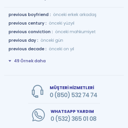
previous boyfriend :
önceki erkek arkadaş
previous century :
önceki yüzyıl
previous conviction :
önceki mahkumiyet
previous day :
önceki gün
previous decade :
önceki on yıl
49 Örnek daha
MÜŞTERİ HİZMETLERİ
0 (850) 532 74 74
WHATSAPP YARDIM
0 (532) 365 01 08