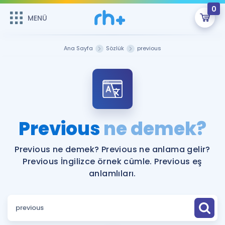
0
MENÜ
MENÜ
Üye Girişi
Ana Sayfa
Sözlük
previous
Online Dersler
Sepetin Şu An Boş.
Çalışma Paketleri
Remzi Hoca ile seni sınava hazırlayacak onlarca eğitim seni
bekliyor!
Kitaplar ve Kaynaklar
GİRİŞ YAP
Previous
ne demek?
Katılımcı Görüşleri
Şifremi Hatırlamıyorum
Previous ne demek? Previous ne anlama gelir?
Previous İngilizce örnek cümle. Previous eş
ÜYE DEĞİLİM
Faydalı Araçlar
anlamlıları.
Ücretsiz Kaynaklar
Blog
İngilizce Gramer
Hakkımızda
Kariyer
Sözlük
Soru & Cevap
İletişim