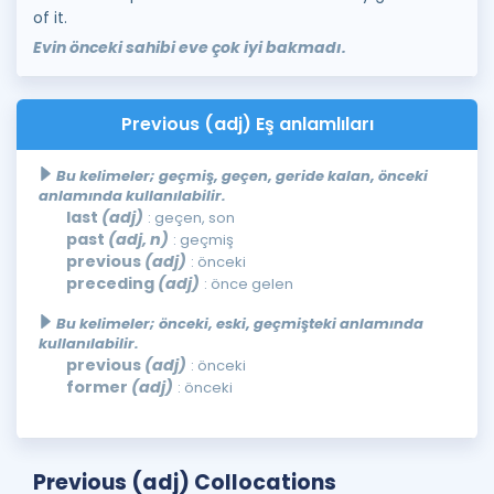
of it.
Evin önceki sahibi eve çok iyi bakmadı.
Previous (adj) Eş anlamlıları
Bu kelimeler; geçmiş, geçen, geride kalan, önceki
anlamında kullanılabilir.
last
(adj)
: geçen, son
past
(adj, n)
: geçmiş
previous
(adj)
: önceki
preceding
(adj)
: önce gelen
Bu kelimeler; önceki, eski, geçmişteki anlamında
kullanılabilir.
previous
(adj)
: önceki
former
(adj)
: önceki
Previous (adj) Collocations