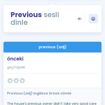
Puan Hesaplama
Previous
sesli
Rehberlik Aracı
dinle
ÖSYM Sınav Takvimi
Kampanyalar
Blog
previous (adj)
İngilizce Gramer
önceki
geçmişteki
Previous (adj) ingilizce örnek cümle
The house's previous owner didn’t take very good care