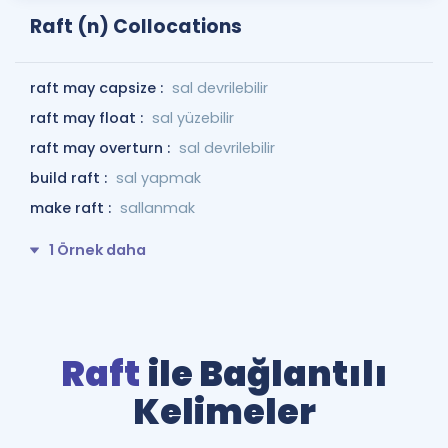
Raft (n) Collocations
raft may capsize :
sal devrilebilir
raft may float :
sal yüzebilir
raft may overturn :
sal devrilebilir
build raft :
sal yapmak
make raft :
sallanmak
1 Örnek daha
Raft
ile Bağlantılı
Kelimeler