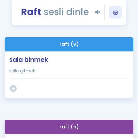
Puan Hesaplama
Raft
sesli dinle
Rehberlik Aracı
ÖSYM Sınav Takvimi
raft (v)
Kampanyalar
sala binmek
Blog
salla gitmek
İngilizce Gramer
raft (n)