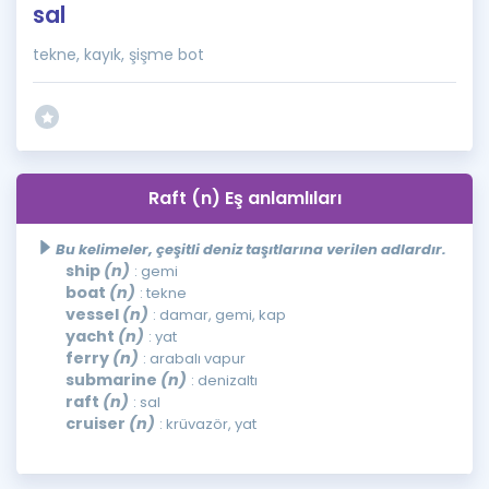
sal
tekne, kayık, şişme bot
Raft (n) Eş anlamlıları
Bu kelimeler, çeşitli deniz taşıtlarına verilen adlardır.
ship
(n)
: gemi
boat
(n)
: tekne
vessel
(n)
: damar, gemi, kap
yacht
(n)
: yat
ferry
(n)
: arabalı vapur
submarine
(n)
: denizaltı
raft
(n)
: sal
cruiser
(n)
: krüvazör, yat