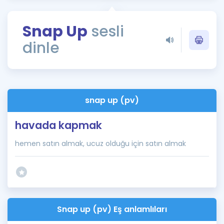
Puan Hesaplama
Snap Up
sesli
Rehberlik Aracı
dinle
ÖSYM Sınav Takvimi
Kampanyalar
Blog
snap up (pv)
İngilizce Gramer
havada kapmak
hemen satın almak, ucuz olduğu için satın almak
Snap up (pv) Eş anlamlıları