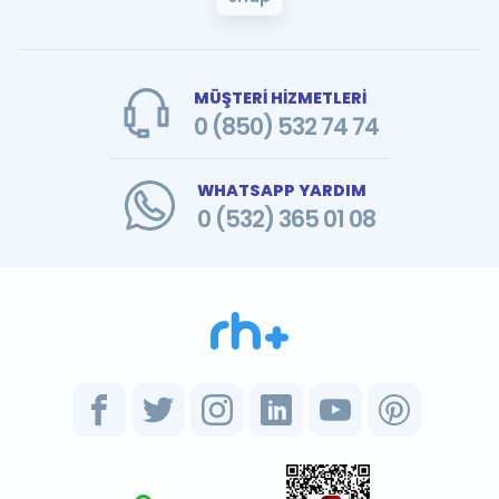
MÜŞTERİ HİZMETLERİ
0 (850) 532 74 74
WHATSAPP YARDIM
0 (532) 365 01 08