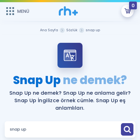
0
MENÜ
MENÜ
Üye Girişi
Ana Sayfa
Sözlük
snap up
Online Dersler
Sepetin Şu An Boş.
Çalışma Paketleri
Remzi Hoca ile seni sınava hazırlayacak onlarca eğitim seni
bekliyor!
Kitaplar ve Kaynaklar
GİRİŞ YAP
Snap Up
ne demek?
Katılımcı Görüşleri
Şifremi Hatırlamıyorum
Snap Up ne demek? Snap Up ne anlama gelir?
Snap Up İngilizce örnek cümle. Snap Up eş
ÜYE DEĞİLİM
Faydalı Araçlar
anlamlıları.
Ücretsiz Kaynaklar
Blog
İngilizce Gramer
Hakkımızda
Kariyer
Sözlük
Soru & Cevap
İletişim