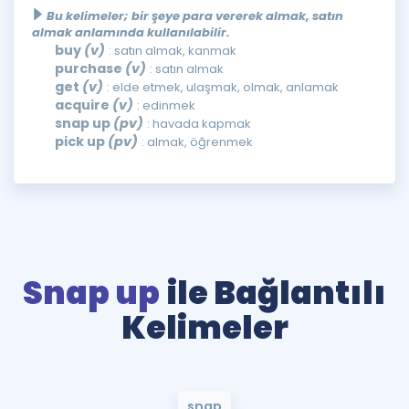
Bu kelimeler; bir şeye para vererek almak, satın
almak anlamında kullanılabilir.
buy
(v)
: satın almak, kanmak
purchase
(v)
: satın almak
get
(v)
: elde etmek, ulaşmak, olmak, anlamak
acquire
(v)
: edinmek
snap up
(pv)
: havada kapmak
pick up
(pv)
: almak, öğrenmek
Snap up
ile Bağlantılı
Kelimeler
snap