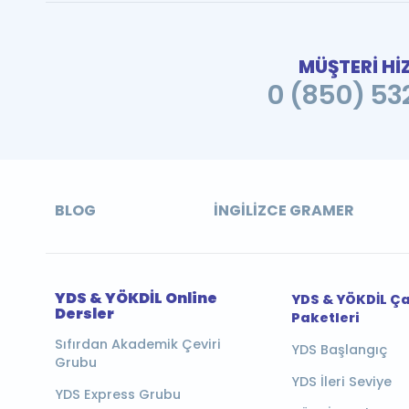
MÜŞTERİ Hİ
0 (850) 532
BLOG
İNGILIZCE GRAMER
YDS & YÖKDİL Online
YDS & YÖKDİL Ç
Dersler
Paketleri
Sıfırdan Akademik Çeviri
YDS Başlangıç
Grubu
YDS İleri Seviye
YDS Express Grubu