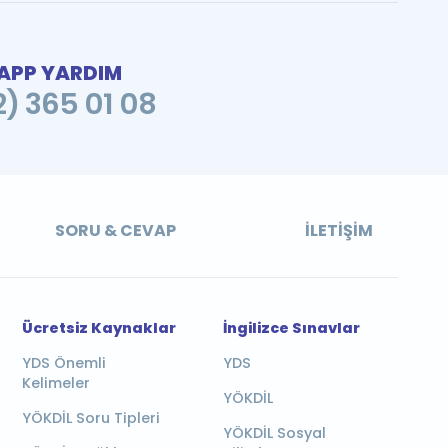
PP YARDIM
2) 365 01 08
SORU & CEVAP
İLETIŞIM
Ücretsiz Kaynaklar
İngilizce Sınavlar
YDS Önemli
YDS
Kelimeler
YÖKDİL
YÖKDİL Soru Tipleri
YÖKDİL Sosyal