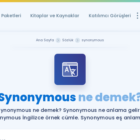
Paketleri
Kitaplar ve Kaynaklar
Katılımcı Görüşleri
Ücretsiz Kayna
Ana Sayfa
Sözlük
synonymous
YDS ve YÖKDİL içi
Sözlük
İngilizce Sınavları
Puan Hesapla
Synonymous
ne demek
YDS ve YÖKDİL P
Remz
Rehberlik Aracı
Synonymous ne demek? Synonymous ne anlama gelir
YDS ve YÖKDİL'e H
nymous İngilizce örnek cümle. Synonymous eş anlamlı
ÖSYM Sınav Ta
Tüm ÖSYM Sınavl