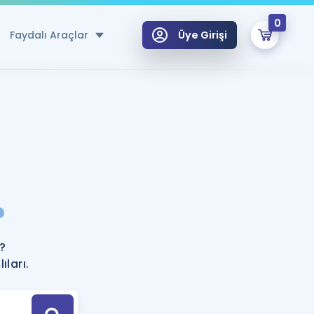
0
Faydalı Araçlar
Üye Girişi
klar
n Ücretsiz Kaynaklar
 için Özel Sözlük
Sepetin Şu An Boş.
ma
?
uan Hesaplama Aracı
i Hoca ile seni sınava hazırlayacak onlarca eğitim seni bekliyor!
Şifremi Hatırlamıyorum
GİRİŞ YAP
?
azırlananlar için Öneriler
ları.
kvimi
ÜYE DEĞİLİM
arı Tek Takvimde