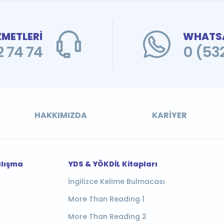
ZMETLERİ
WHATSA
 74 74
0 (53
HAKKIMIZDA
KARIYER
alışma
YDS & YÖKDİL Kitapları
İngilizce Kelime Bulmacası
More Than Reading 1
More Than Reading 2