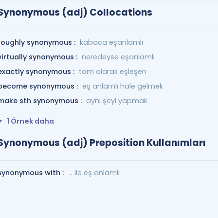
Synonymous (adj) Collocations
roughly synonymous :
kabaca eşanlamlı
virtually synonymous :
neredeyse eşanlamlı
exactly synonymous :
tam olarak eşleşen
become synonymous :
eş anlamlı hale gelmek
make sth synonymous :
aynı şeyi yapmak
1 Örnek daha
Synonymous (adj) Preposition Kullanımları
synonymous with :
... ile eş anlamlı