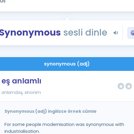
Kampanyalar
Eğitim ve Kitaplar
Blog
Synonymous
sesli dinle
YDS - YÖKDİL Tüm S
İngilizce Gram
İngilizce Gramer
synonymous (adj)
eş anlamlı
anlamdaş, sinonim
Synonymous (adj) ingilizce örnek cümle
For some people modernisation was synonymous with
industrialisation.