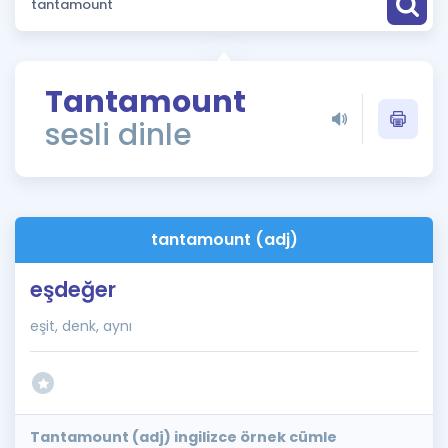
Puan Hesaplama
Rehberlik Aracı
Tantamount
ÖSYM Sınav Takvimi
sesli dinle
Kampanyalar
Blog
tantamount (adj)
İngilizce Gramer
eşdeğer
eşit, denk, aynı
Tantamount (adj) ingilizce örnek cümle