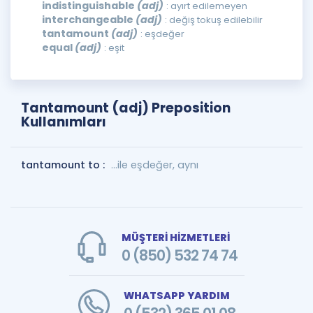
indistinguishable
(adj)
: ayırt edilemeyen
interchangeable
(adj)
: değiş tokuş edilebilir
tantamount
(adj)
: eşdeğer
equal
(adj)
: eşit
Tantamount (adj) Preposition
Kullanımları
tantamount to :
...ile eşdeğer, aynı
MÜŞTERİ HİZMETLERİ
0 (850) 532 74 74
WHATSAPP YARDIM