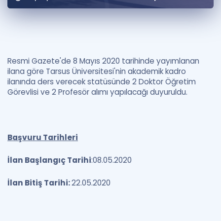
Puan Hesaplama
Rehberlik Aracı
ÖSYM Sınav Takvimi
Resmi Gazete'de 8 Mayıs 2020 tarihinde yayımlanan
ilana göre Tarsus Üniversitesi'nin akademik kadro
Kampanyalar
ilanında ders verecek statüsünde 2 Doktor Öğretim
Görevlisi ve 2 Profesör alımı yapılacağı duyuruldu.
Blog
İngilizce Gramer
Başvuru Tarihleri
İlan Başlangıç Tarihi
:08.05.2020
İlan Bitiş Tarihi:
22.05.2020