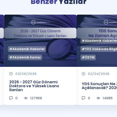
Benzer
Yazılar
#Akademik Haberle
#Akademik Haberler
#YDS Hakkında Bilgil
#Akademik İlanlar
#ÖSYM
03/06/2026
02/04/2026
2026 - 2027 Güz Dönemi
YDS Sonuçları N
Doktora ve Yüksek Lisans
Açıklanacak? 202
İlanları
0
127958
0
14885