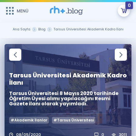
0
MENÜ
MENÜ
Üye Girişi
Ana Sayfa
Blog
Tarsus Üniversitesi Akademik Kadro İlanı
Online Dersler
Sepetin Şu An Boş.
Çalışma Paketleri
Remzi Hoca ile seni sınava hazırlayacak onlarca eğitim seni
bekliyor!
Kitaplar ve Kaynaklar
GİRİŞ YAP
Tarsus Üniversitesi Akademik Kadro
İlanı
Katılımcı Görüşleri
Şifremi Hatırlamıyorum
Tarsus Üniversitesi 8 Mayıs 2020 tarihinde
Öğretim Üyesi alımı yapılacağını Resmi
ÜYE DEĞİLİM
Faydalı Araçlar
Gazete ilanı olarak yayımladı.
Ücretsiz Kaynaklar
Blog
İngilizce Gramer
#Akademik İlanlar
#Tarsus Üniversitesi
Hakkımızda
Kariyer
Sözlük
Soru & Cevap
İletişim
08/05/2020
0
3011