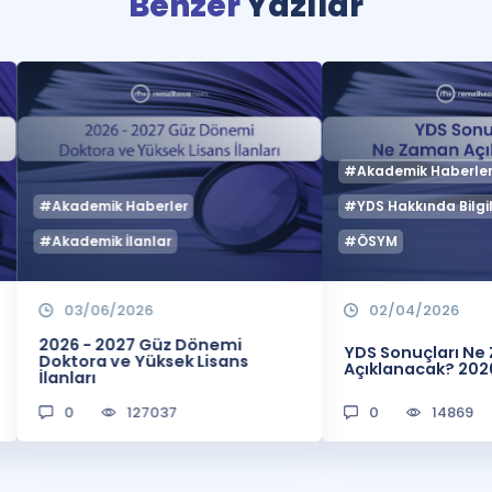
Benzer
Yazılar
#Akademik Haberle
#Akademik Haberler
#YDS Hakkında Bilgil
#Akademik İlanlar
#ÖSYM
03/06/2026
02/04/2026
2026 - 2027 Güz Dönemi
YDS Sonuçları N
Doktora ve Yüksek Lisans
Açıklanacak? 202
İlanları
0
127037
0
14869