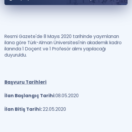
Puan Hesaplama
Rehberlik Aracı
ÖSYM Sınav Takvimi
Resmi Gazete'de 8 Mayıs 2020 tarihinde yayımlanan
ilana göre Türk-Alman Üniversitesi'nin akademik kadro
Kampanyalar
ilanında 1 Doçent ve 1 Profesör alımı yapılacağı
duyuruldu.
Blog
İngilizce Gramer
Başvuru Tarihleri
İlan Başlangıç Tarihi
:08.05.2020
İlan Bitiş Tarihi:
22.05.2020