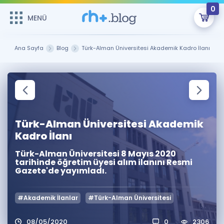
0
MENÜ
MENÜ
Üye Girişi
Ana Sayfa
Blog
Türk-Alman Üniversitesi Akademik Kadro İlanı
Online Dersler
Sepetin Şu An Boş.
Çalışma Paketleri
Remzi Hoca ile seni sınava hazırlayacak onlarca eğitim seni
bekliyor!
Kitaplar ve Kaynaklar
GİRİŞ YAP
Türk-Alman Üniversitesi Akademik
Kadro İlanı
Katılımcı Görüşleri
Şifremi Hatırlamıyorum
Türk-Alman Üniversitesi 8 Mayıs 2020
tarihinde öğretim üyesi alım ilanını Resmi
ÜYE DEĞİLİM
Faydalı Araçlar
Gazete'de yayımladı.
Ücretsiz Kaynaklar
Blog
İngilizce Gramer
#Akademik İlanlar
#Türk-Alman Üniversitesi
Hakkımızda
Kariyer
Sözlük
Soru & Cevap
İletişim
08/05/2020
0
2306