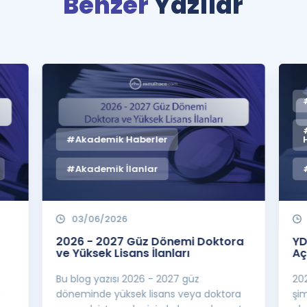
Benzer
Yazılar
#Akademik Haberler
#Akademik İlanlar
03/06/2026
2026 - 2027 Güz Dönemi Doktora
YD
ve Yüksek Lisans İlanları
Aç
Bu blog yazısı 2026 - 2027 güz
20
a
döneminde yüksek lisans veya doktora
şi