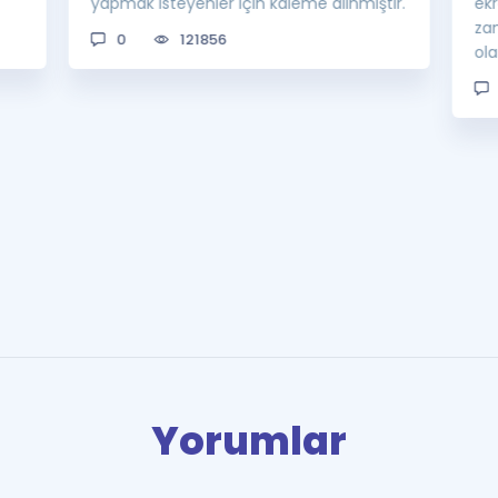
yapmak isteyenler için kaleme alınmıştır.
ek
za
0
121856
ol
Yorumlar