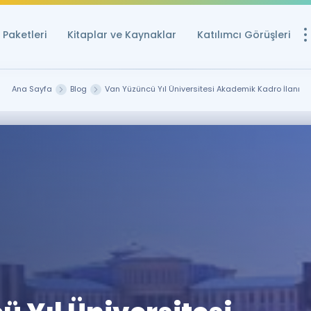
Paketleri
Kitaplar ve Kaynaklar
Katılımcı Görüşleri
Ücretsiz Kayna
Ana Sayfa
Blog
Van Yüzüncü Yıl Üniversitesi Akademik Kadro İlanı
YDS ve YÖKDİL içi
Sözlük
İngilizce Sınavları
Puan Hesapla
YDS ve YÖKDİL P
Remz
Rehberlik Aracı
YDS ve YÖKDİL'e H
ÖSYM Sınav Ta
Tüm ÖSYM Sınavl