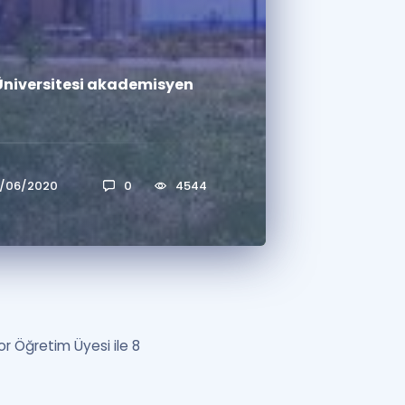
a Özel Fırsatlar
 Üniversitesi akademisyen
ınavlarla İlgili Haberler
er
 ve Konu Anlatımı
/06/2020
0
4544
or Öğretim Üyesi ile 8