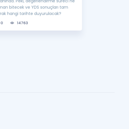
ranında. Peki, değerlendirme süreci ne
lisansüstü eğitim 
man bitecek ve YDS sonuçları tam
bilgileri sizler için
arak hangi tarihte duyurulacak?
0
6683
0
14763