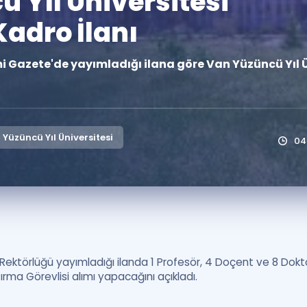
 Yıl Üniversitesi
Kampanyalar
adro İlanı
Eğitim ve Kitaplar
mi Gazete'de yayımladığı ilana göre Van Yüzüncü Yıl
Blog
YDS - YÖKDİL Tüm S
İngilizce Gram
İngilizce Gramer
Yüzüncü Yıl Üniversitesi
04
 Rektörlüğü yayımladığı ilanda 1 Profesör, 4 Doçent ve 8 Dokt
ırma Görevlisi alımı yapacağını açıkladı.