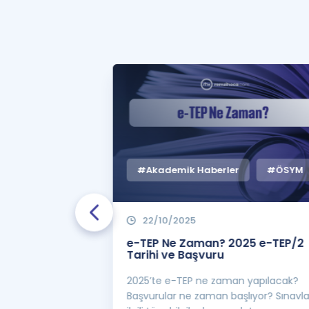
#Akademik Haberler
#ÖSYM
22/10/2025
 Zaman
e-TEP Ne Zaman? 2025 e-TEP/2
e-TEP/2
Tarihi ve Başvuru
 sınavı 2025 e-
2025’te e-TEP ne zaman yapılacak?
 bekleniyor! Peki
Başvurular ne zaman başlıyor? Sınavl