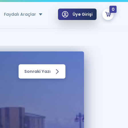
0
Faydalı Araçlar
Üye Girişi
klar
n Ücretsiz Kaynaklar
 için Özel Sözlük
Sonraki Yazı
Sepetin Şu An Boş.
ma
uan Hesaplama Aracı
i Hoca ile seni sınava hazırlayacak onlarca eğitim seni bekliyor!
Şifremi Hatırlamıyorum
GİRİŞ YAP
azırlananlar için Öneriler
kvimi
ÜYE DEĞİLİM
arı Tek Takvimde