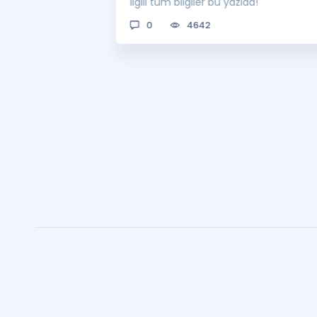
man açıklanacak?
ilgili tüm bilgiler bu yazıda!
0
4642