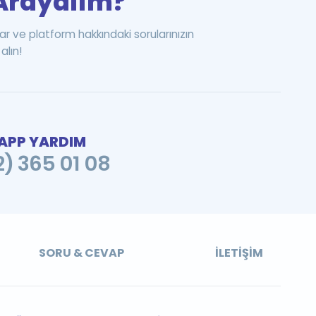
i Arayalım?
ar ve platform hakkındaki sorularınızın
alın!
PP YARDIM
2) 365 01 08
SORU & CEVAP
İLETIŞIM