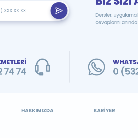
Biz Siz
Dersler, uygulamal
cevaplarını anında 
ZMETLERİ
WHATSA
 74 74
0 (53
HAKKIMIZDA
KARIYER