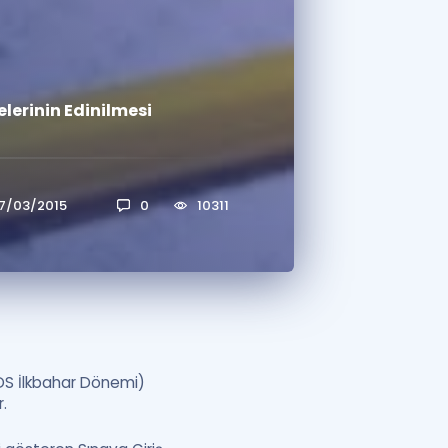
a Özel Fırsatlar
elerinin Edinilmesi
ınavlarla İlgili Haberler
er
 ve Konu Anlatımı
7/03/2015
0
10311
YDS İlkbahar Dönemi)
.