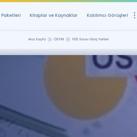
Paketleri
Kitaplar ve Kaynaklar
Katılımcı Görüşleri
Ücretsiz Kayna
Ana Sayfa
ÖSYM
YDS Sınav Giriş Yerleri
YDS ve YÖKDİL içi
Sözlük
İngilizce Sınavları
Puan Hesapla
YDS ve YÖKDİL P
Remz
Rehberlik Aracı
YDS ve YÖKDİL'e H
ÖSYM Sınav Ta
Tüm ÖSYM Sınavl