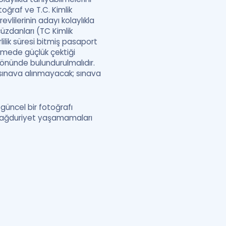
ğraf ve T.C. Kimlik
lilerinin adayı kolaylıkla
üzdanları (TC Kimlik
lilik süresi bitmiş pasaport
lemede güçlük çektiği
 önünde bulundurulmalıdır.
 sınava alınmayacak; sınava
üncel bir fotoğrafı
 mağduriyet yaşamamaları