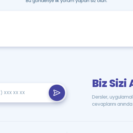
Bu gönderiye ilk yorum yapan siz olun.
Biz Siz
Dersler, uygulamal
cevaplarını anında 