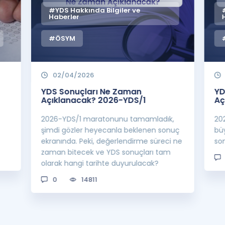
#YDS Hakkında Bilgiler ve
Haberler
#ÖSYM
02/04/2026
YDS Sonuçları Ne Zaman
YD
Açıklanacak? 2026-YDS/1
Aç
2026-YDS/1 maratonunu tamamladık,
20
şimdi gözler heyecanla beklenen sonuç
büy
ekranında. Peki, değerlendirme süreci ne
so
zaman bitecek ve YDS sonuçları tam
olarak hangi tarihte duyurulacak?
0
14811