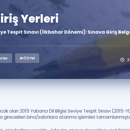
Kampanyalar
riş Yerleri
Eğitim ve Kitaplar
Blog
viye Tespit Sınavı (İlkbahar Dönemi): Sınava Giriş Belg
YDS - YÖKDİL Tüm S
İngilizce Gram
İngilizce Gramer
rler
#ÖSYM
2
acak olan 2015 Yabancı Dil Bilgisi Seviye Tespit Sınavı (2015-
ra girecekleri bina/salonlara atanma işlemleri tamamlanmıştır