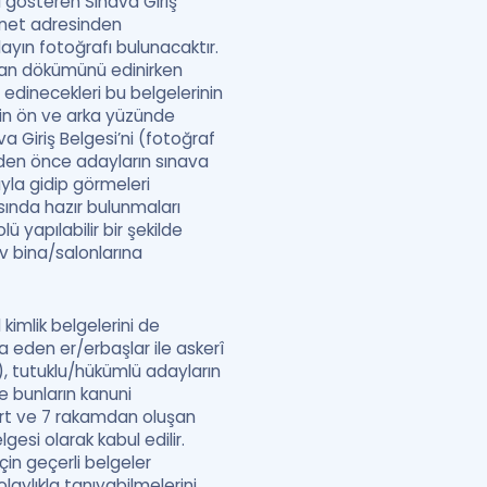
i gösteren Sınava Giriş
ernet adresinden
dayın fotoğrafı bulunacaktır.
ıdan dökümünü edinirken
edinecekleri bu belgelerinin
nin ön ve arka yüzünde
va Giriş Belgesi’ni (fotoğraf
den önce adayların sınava
ıyla gidip görmeleri
ısında hazır bulunmaları
ü yapılabilir bir şekilde
av bina/salonlarına
kimlik belgelerini de
a eden er/erbaşlar ile askerî
.), tutuklu/hükümlü adayların
ve bunların kanuni
kart ve 7 rakamdan oluşan
gesi olarak kabul edilir.
için geçerli belgeler
laylıkla tanıyabilmelerini