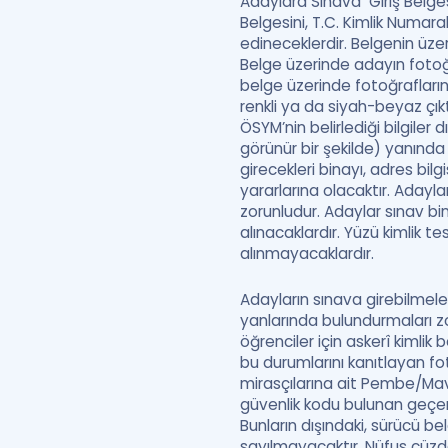
Adaylara Sınava Giriş Belges
Belgesini, T.C. Kimlik Numara
edineceklerdir. Belgenin üzer
Belge üzerinde adayın fotoğ
belge üzerinde fotoğrafların
renkli ya da siyah-beyaz çık
ÖSYM’nin belirlediği bilgiler 
görünür bir şekilde) yanın
girecekleri binayı, adres bil
yararlarına olacaktır. Adayl
zorunludur. Adaylar sınav bina
alınacaklardır. Yüzü kimlik t
alınmayacaklardır.
Adayların sınava girebilmeler
yanlarında bulundurmaları zo
öğrenciler için askerî kimlik
bu durumlarını kanıtlayan fot
mirasçılarına ait Pembe/Mavi
güvenlik kodu bulunan geçerli
Bunların dışındaki, sürücü bel
sayılmayacaktır. Nüfus cüzda