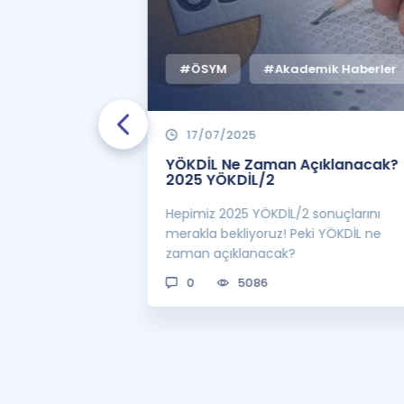
mik Haberler
#ÖSYM
#Akademik Haberler
17/07/2025
2025-YÖKDİL/2
YÖKDİL Ne Zaman Açıklanacak?
2025 YÖKDİL/2
an yapılacak?
Hepimiz 2025 YÖKDİL/2 sonuçlarını
şlıyor? Sınavla
merakla bekliyoruz! Peki YÖKDİL ne
ıda!
zaman açıklanacak?
0
5086