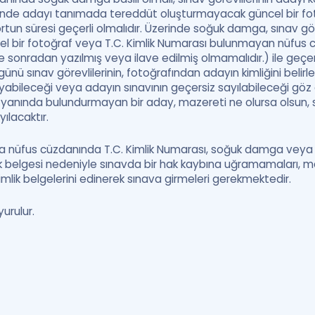
rinde adayı tanımada tereddüt oluşturmayacak güncel bir foto
un süresi geçerli olmalıdır. Üzerinde soğuk damga, sınav görev
l bir fotoğraf veya T.C. Kimlik Numarası bulunmayan nüfus c
e sonradan yazılmış veya ilave edilmiş olmamalıdır.) ile geçer
günü sınav görevlilerinin, fotoğrafından adayın kimliğini belir
yabileceği veya adayın sınavının geçersiz sayılabileceği göz
rak yanında bulundurmayan bir aday, mazereti ne olursa olsun,
yılacaktır.
 nüfus cüzdanında T.C. Kimlik Numarası, soğuk damga veya g
ik belgesi nedeniyle sınavda bir hak kaybına uğramamaları,
kimlik belgelerini edinerek sınava girmeleri gerekmektedir.
urulur.