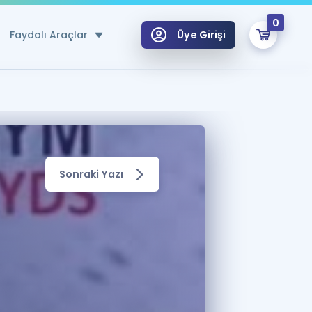
0
Faydalı Araçlar
Üye Girişi
klar
n Ücretsiz Kaynaklar
 için Özel Sözlük
Sonraki Yazı
Sepetin Şu An Boş.
ma
uan Hesaplama Aracı
i Hoca ile seni sınava hazırlayacak onlarca eğitim seni bekliyor!
Şifremi Hatırlamıyorum
GİRİŞ YAP
azırlananlar için Öneriler
kvimi
ÜYE DEĞİLİM
arı Tek Takvimde