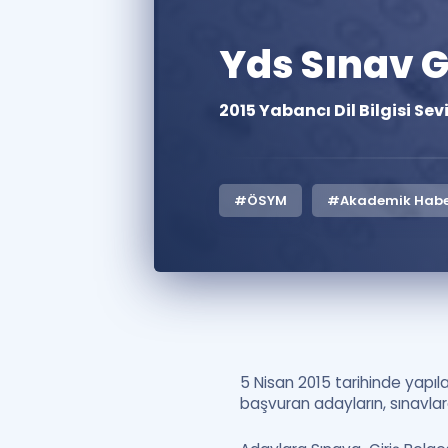
Yds Sınav Gi
2015 Yabancı Dil Bilgisi Se
#ÖSYM
#Akademik Habe
5 Nisan 2015 tarihinde yapıl
başvuran adayların, sınavla