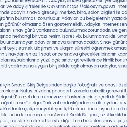
i gönderilmeyecektir. Adaylar, sınava girecekleri yer bilgisin
ları ve aday şifreleri ile ÖSYM’nin https://ais.osym.gov.tr İnt
inde adayın sınava gireceği merkez, bina, salon bilgileri ile a
rafının bulunması zorunludur. Adaylar, bu belgelerinin yazıc
ın görünür olmasına özen göstermelidir. Adaylar İnternet’ten 
tılarını sınav günü yanlarında bulundurmak zorundadır. Belge
dışında herhangi bir yazı, resim, işaret vb. bulunmamalıdır. Sına
da bulundurmayan adaylar sınava alınmayacaktır. Sınav günün
gisini teyit etmek, ulaşımını ve ulaşım süresini öğrenmek amac
arın sınavdan en az 1 saat önce sınava girecekleri binanın kap
larına/salonlarına yüzü açık, sınav görevlilerince kimlik kontrol
espiti yapılmasına uygun bir şekilde açık olmayan adaylar, sın
i için Sınava Giriş Belgesinden başka fotoğraflı ve onaylı özel 
runludur. Nüfus cüzdanı, pasaport, zorunlu askerlik görevini if
 belgesi (Bu özel durum, muvazzaf askerler için geçerli değildir
oğraflı resmî belge, Türk vatandaşlığından izin ile ayrılanlar 
 Kartlar ile çipli, manyetik şeritli, 16 rakamdan oluşan baro 
lik tarihi dolmamış resmi Avukat Kimlik Belgesi , özel kimlik bel
gesi, meslek kimlik kartları vb. diğer tüm belgeler sınava giriş 
nında soğuk damga basılı olmalı, sınav görevlilerinin adayı ko