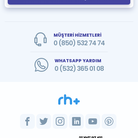
MÜŞTERİ HİZMETLERİ
0 (850) 532 74 74
WHATSAPP YARDIM
0 (532) 365 01 08