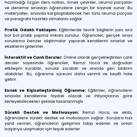
hazırladığı özgün ders notları, örnek çeviriler, okuma parçaları
ve deneme sınavları öğrencilere zengin bir kaynak sunar. Bu
materyaller, sınavda karşılaşılabilecek her türlü okuma parçası
ve paragrafa hazırlıklı olmalarını sağlar.
Pratik Odaklı Yaklaşım:
Eğitimlerde teorik bilgilerin yanı sıra
bol bol pratik yapma imkanı sunulur. Öğrenciler, gerçek sınav
sorularına benzer alıştırmalar yaparak kendilerini sınarlar ve
eksiklerini giderirler.
İnteraktif ve Canlı Dersler:
Online olarak gerçekleştirilen canlı
dersler sayesinde öğrenciler, Remzi Hoca ile doğrudan
etkileşim kurabilir, sorular sorabilir ve anında geri bildirim
alabilirler. Bu, öğrenme sürecini daha verimli ve keyifli hale
getirir.
Esnek ve Kişiselleştirilmiş Öğrenme:
Eğitimler, öğrencilerin
sınavda kendilerine faydalı olacak ve ihtiyaçlarına göre
ilerleyebilecekleri şekilde tasarlanmıştır.
Sürekli Destek ve Motivasyon:
Remzi Hoca ve ekibi,
öğrencilere sürekli destek ve motivasyon sağlar. Sorulara hızlı
yanıt verirler, öğrencilerin gelişimini takip ederler ve onları
başarıya ulaşmaları için teşvik ederler.