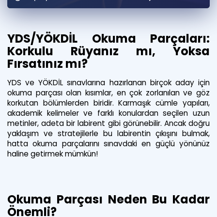
Puan Hesaplama
Rehberlik Aracı
YDS/YÖKDİL Okuma Parçaları:
Korkulu Rüyanız mı, Yoksa
ÖSYM Sınav Takvimi
Fırsatınız mı?
Kampanyalar
YDS ve YÖKDİL sınavlarına hazırlanan birçok aday için
okuma parçası olan kısımlar, en çok zorlanılan ve göz
Blog
korkutan bölümlerden biridir. Karmaşık cümle yapıları,
akademik kelimeler ve farklı konulardan seçilen uzun
İngilizce Gramer
metinler, adeta bir labirent gibi görünebilir. Ancak doğru
yaklaşım ve stratejilerle bu labirentin çıkışını bulmak,
hatta okuma parçalarını sınavdaki en güçlü yönünüz
haline getirmek mümkün!
Okuma Parçası Neden Bu Kadar
Önemli?