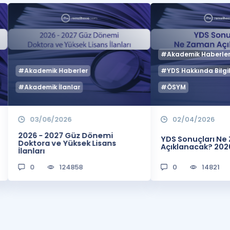
#Akademik Haberle
#Akademik Haberler
#YDS Hakkında Bilgil
#Akademik İlanlar
#ÖSYM
03/06/2026
02/04/2026
2026 - 2027 Güz Dönemi
YDS Sonuçları N
Doktora ve Yüksek Lisans
Açıklanacak? 202
İlanları
0
124858
0
14821