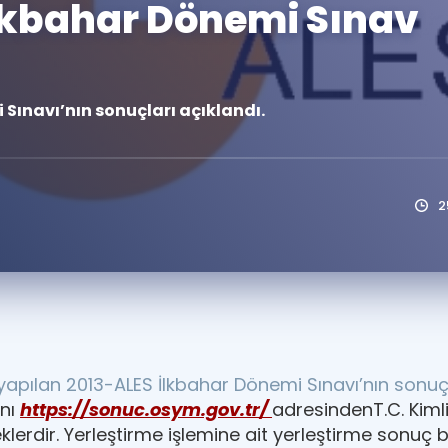
İlkbahar Dönemi Sınav
Kampanyalar
Eğitim ve Kitaplar
Blog
Sınavı’nın sonuçları açıklandı.
YDS - YÖKDİL Tüm S
İngilizce Gram
İngilizce Gramer
2
yapılan 2013-ALES İlkbahar Dönemi Sınavı’nın sonuçl
ını
https://sonuc.osym.gov.tr/
adresindenT.C. Kiml
ceklerdir. Yerleştirme işlemine ait yerleştirme sonu