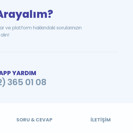
i Arayalım?
ar ve platform hakkındaki sorularınızın
alın!
PP YARDIM
2) 365 01 08
SORU & CEVAP
İLETIŞIM