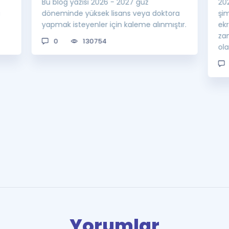
Bu blog yazısı 2026 - 2027 güz
20
a
döneminde yüksek lisans veya doktora
şi
yapmak isteyenler için kaleme alınmıştır.
ek
za
0
130754
ol
Yorumlar