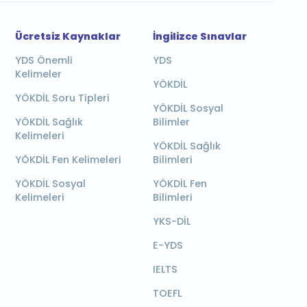
Ücretsiz Kaynaklar
İngilizce Sınavlar
YDS Önemli
YDS
Kelimeler
YÖKDİL
YÖKDİL Soru Tipleri
YÖKDİL Sosyal
YÖKDİL Sağlık
Bilimler
Kelimeleri
YÖKDİL Sağlık
YÖKDİL Fen Kelimeleri
Bilimleri
YÖKDİL Sosyal
YÖKDİL Fen
Kelimeleri
Bilimleri
YKS-DİL
E-YDS
IELTS
TOEFL