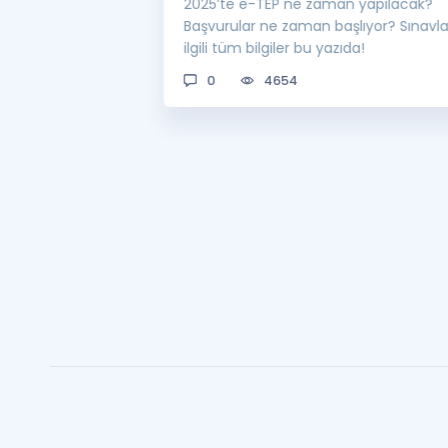
 sınavı 2025 e-
2025’te e-TEP ne zaman yapılacak?
 bekleniyor! Peki
Başvurular ne zaman başlıyor? Sınavl
man açıklanacak?
ilgili tüm bilgiler bu yazıda!
0
4654