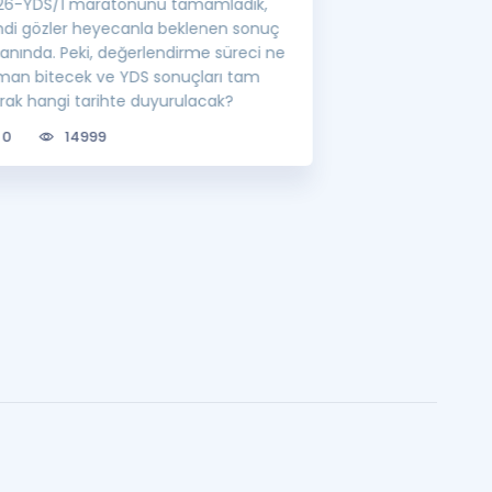
26-YDS/1 maratonunu tamamladık,
YÖK'ün belirlediği
mdi gözler heyecanla beklenen sonuç
görevlisi atamalar
ranında. Peki, değerlendirme süreci ne
lisansüstü eğitim 
man bitecek ve YDS sonuçları tam
bilgileri sizler için
arak hangi tarihte duyurulacak?
0
6809
0
14999