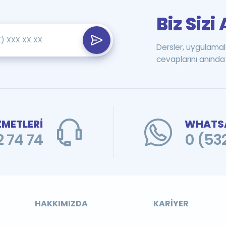
Biz Siz
Dersler, uygulamal
cevaplarını anında 
ZMETLERİ
WHATSA
 74 74
0 (53
HAKKIMIZDA
KARIYER