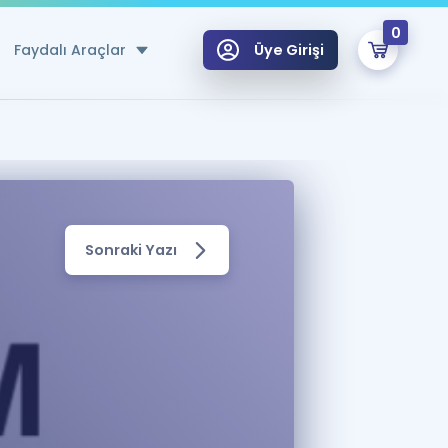
0
Faydalı Araçlar
Üye Girişi
klar
n Ücretsiz Kaynaklar
 için Özel Sözlük
Sonraki Yazı
Sepetin Şu An Boş.
ma
uan Hesaplama Aracı
i Hoca ile seni sınava hazırlayacak onlarca eğitim seni bekliyor!
Şifremi Hatırlamıyorum
GİRİŞ YAP
azırlananlar için Öneriler
kvimi
ÜYE DEĞİLİM
arı Tek Takvimde