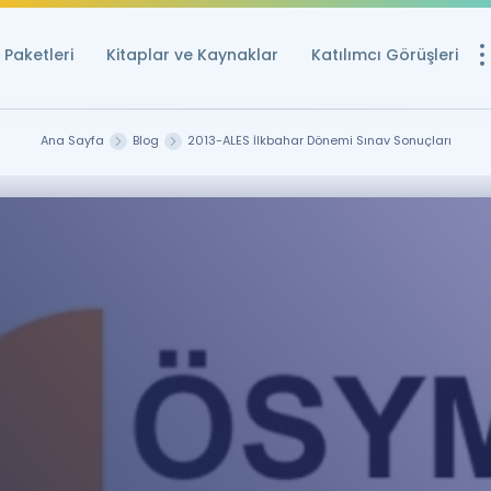
Paketleri
Kitaplar ve Kaynaklar
Katılımcı Görüşleri
Ücretsiz Kayna
Ana Sayfa
Blog
2013-ALES İlkbahar Dönemi Sınav Sonuçları
YDS ve YÖKDİL içi
Sözlük
İngilizce Sınavları
Puan Hesapla
YDS ve YÖKDİL P
Remz
Rehberlik Aracı
YDS ve YÖKDİL'e H
ÖSYM Sınav Ta
Tüm ÖSYM Sınavl