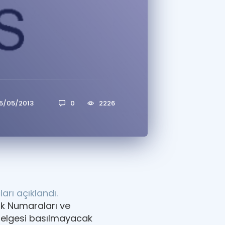
a Özel Fırsatlar
ınavlarla İlgili Haberler
er
 ve Konu Anlatımı
5/05/2013
0
2226
arı açıklandı.
ik Numaraları ve
ç belgesi basılmayacak