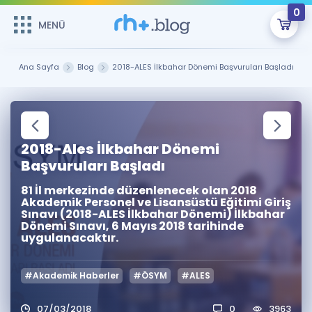
0
MENÜ
MENÜ
Üye Girişi
Ana Sayfa
Blog
2018-ALES İlkbahar Dönemi Başvuruları Başladı
Online Dersler
Sepetin Şu An Boş.
Çalışma Paketleri
Remzi Hoca ile seni sınava hazırlayacak onlarca eğitim seni
bekliyor!
2018-Ales İlkbahar Dönemi
Kitaplar ve Kaynaklar
GİRİŞ YAP
Başvuruları Başladı
81 İl merkezinde düzenlenecek olan 2018
Katılımcı Görüşleri
Şifremi Hatırlamıyorum
Akademik Personel ve Lisansüstü Eğitimi Giriş
Sınavı (2018-ALES İlkbahar Dönemi) İlkbahar
Dönemi Sınavı, 6 Mayıs 2018 tarihinde
ÜYE DEĞİLİM
Faydalı Araçlar
uygulanacaktır.
Ücretsiz Kaynaklar
Blog
İngilizce Gramer
#Akademik Haberler
#ÖSYM
#ALES
Hakkımızda
Kariyer
Sözlük
Soru & Cevap
İletişim
07/03/2018
0
3963