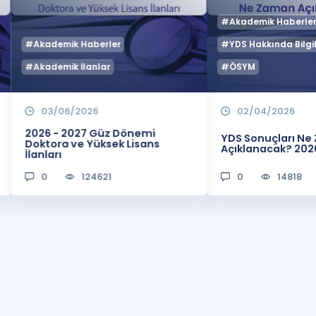
#Akademik Haberle
#Akademik Haberler
#YDS Hakkında Bilgil
#Akademik İlanlar
#ÖSYM
03/06/2026
02/04/2026
2026 - 2027 Güz Dönemi
YDS Sonuçları N
Doktora ve Yüksek Lisans
Açıklanacak? 202
İlanları
0
124621
0
14818