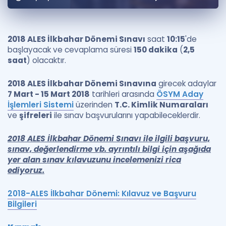
Puan Hesaplama
Rehberlik Aracı
2018 ALES İlkbahar Dönemi Sınavı
saat
10:15
'de
başlayacak ve cevaplama süresi
150 dakika
(
2,5
ÖSYM Sınav Takvimi
saat
) olacaktır.
Kampanyalar
2018 ALES İlkbahar Dönemi Sınavına
girecek adaylar
7 Mart - 15 Mart 2018
tarihleri arasında
ÖSYM Aday
Blog
İşlemleri Sistemi
üzerinden
T.C. Kimlik Numaraları
ve
şifreleri
ile sınav başvurularını yapabileceklerdir.
İngilizce Gramer
2018 ALES İlkbahar Dönemi Sınavı
ile ilgili başvuru,
sınav, değerlendirme vb. ayrıntılı bilgi için aşağıda
yer alan sınav kılavuzunu incelemenizi rica
ediyoruz.
2018-ALES İlkbahar Dönemi: Kılavuz ve Başvuru
Bilgileri