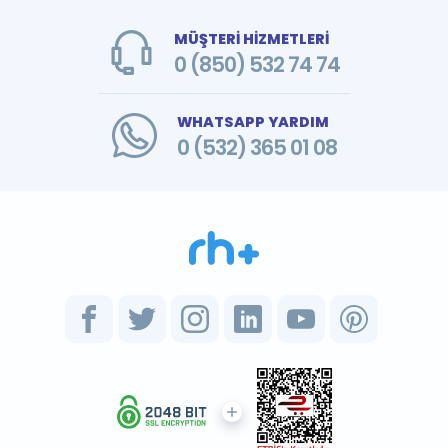
MÜŞTERİ HİZMETLERİ
0 (850) 532 74 74
WHATSAPP YARDIM
0 (532) 365 01 08