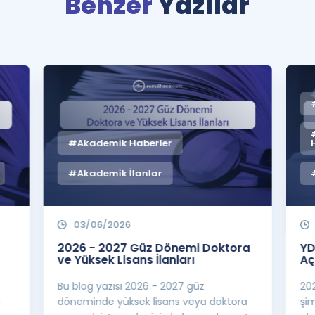
Benzer
Yazılar
#Akademik Haberler
#Akademik İlanlar
03/06/2026
2026 - 2027 Güz Dönemi Doktora
YD
ve Yüksek Lisans İlanları
Aç
Bu blog yazısı 2026 - 2027 güz
20
a
döneminde yüksek lisans veya doktora
şi