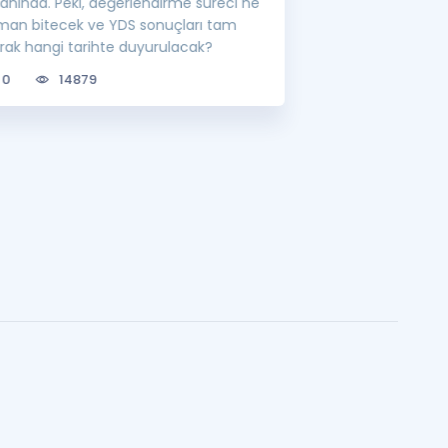
ranında. Peki, değerlendirme süreci ne
lisansüstü eğitim 
man bitecek ve YDS sonuçları tam
bilgileri sizler için
arak hangi tarihte duyurulacak?
0
6760
0
14879