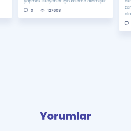
yapmak isteyenler için kaleme alınmıştır.
ek
za
0
127608
ol
Yorumlar