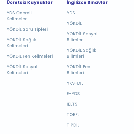
Ücretsiz Kaynaklar
İngilizce Sınavlar
YDS Önemli
YDS
Kelimeler
YÖKDİL
YÖKDİL Soru Tipleri
YÖKDİL Sosyal
YÖKDİL Sağlık
Bilimler
Kelimeleri
YÖKDİL Sağlık
YÖKDİL Fen Kelimeleri
Bilimleri
YÖKDİL Sosyal
YÖKDİL Fen
Kelimeleri
Bilimleri
YKS-DİL
E-YDS
IELTS
TOEFL
TIPDİL