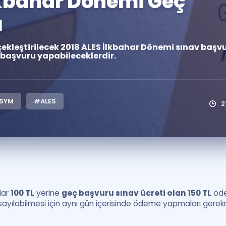
lkbahar Dönemi Geç
Kampanyalar
ı
Eğitim ve Kitaplar
çekleştirilecek 2018 ALES İlkbahar Dönemi sınav baş
Blog
 başvuru yapabileceklerdir.
YDS - YÖKDİL Tüm S
İngilizce Gram
İngilizce Gramer
SYM
#ALES
2
lar
100 TL
yerine
geç başvuru sınav ücreti olan 150 TL
öde
 sayılabilmesi için aynı gün içerisinde ödeme yapmaları gerek