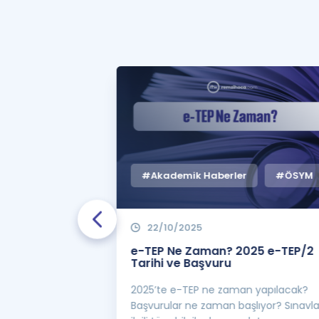
#Akademik Haberler
#ÖSYM
22/10/2025
 Zaman
e-TEP Ne Zaman? 2025 e-TEP/2
e-TEP/2
Tarihi ve Başvuru
 sınavı 2025 e-
2025’te e-TEP ne zaman yapılacak?
 bekleniyor! Peki
Başvurular ne zaman başlıyor? Sınavl