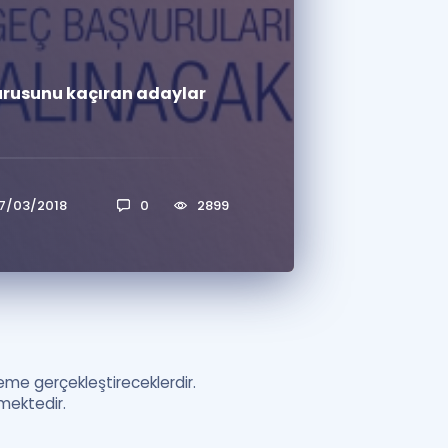
a Özel Fırsatlar
vurusunu kaçıran adaylar
ınavlarla İlgili Haberler
er
 ve Konu Anlatımı
7/03/2018
0
2899
me gerçekleştireceklerdir.
mektedir.