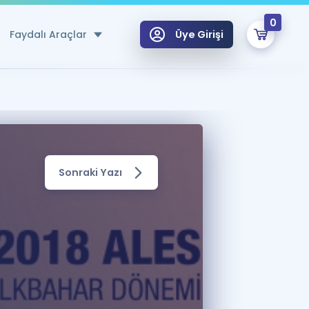
0
Faydalı Araçlar
Üye Girişi
klar
n Ücretsiz Kaynaklar
 için Özel Sözlük
Sonraki Yazı
Sepetin Şu An Boş.
ma
uan Hesaplama Aracı
i Hoca ile seni sınava hazırlayacak onlarca eğitim seni bekliyor!
Şifremi Hatırlamıyorum
GİRİŞ YAP
azırlananlar için Öneriler
kvimi
ÜYE DEĞİLİM
arı Tek Takvimde