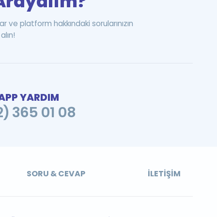
i Arayalım?
ar ve platform hakkındaki sorularınızın
alın!
PP YARDIM
2) 365 01 08
SORU & CEVAP
İLETIŞIM