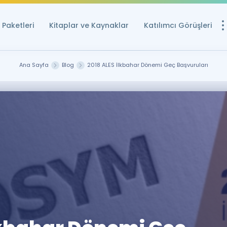
Paketleri
Kitaplar ve Kaynaklar
Katılımcı Görüşleri
Ücretsiz Kayna
Ana Sayfa
Blog
2018 ALES İlkbahar Dönemi Geç Başvuruları
YDS ve YÖKDİL içi
Sözlük
İngilizce Sınavları
Puan Hesapla
YDS ve YÖKDİL P
Remz
Rehberlik Aracı
YDS ve YÖKDİL'e H
ÖSYM Sınav Ta
Tüm ÖSYM Sınavl