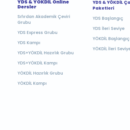
YDS & YÖKDİL Online
YDS & YÖKDİL Ç
Dersler
Paketleri
Sıfırdan Akademik Çeviri
YDS Başlangıç
Grubu
YDS İleri Seviye
YDS Express Grubu
YÖKDİL Başlangıç
YDS Kampı
YÖKDİL İleri Seviy
YDS+YÖKDİL Hazırlık Grubu
YDS+YÖKDİL Kampı
YÖKDİL Hazırlık Grubu
YÖKDİL Kampı