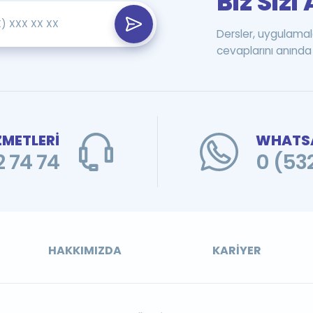
Biz Siz
Dersler, uygulamal
cevaplarını anında 
ZMETLERİ
WHATSA
 74 74
0 (53
HAKKIMIZDA
KARIYER