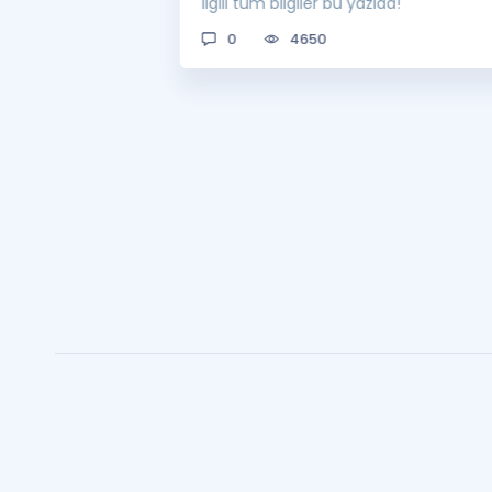
man açıklanacak?
ilgili tüm bilgiler bu yazıda!
0
4650