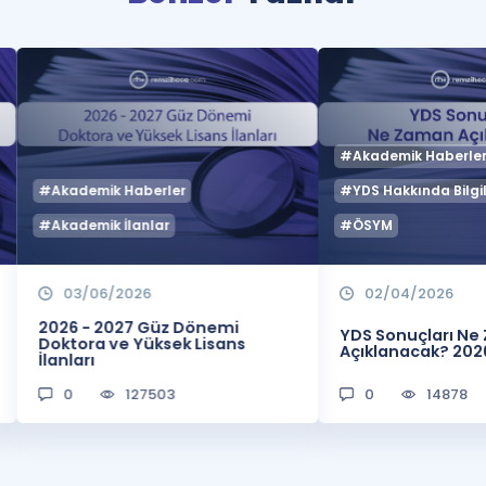
#Akademik Haberle
#Akademik Haberler
#YDS Hakkında Bilgil
#Akademik İlanlar
#ÖSYM
03/06/2026
02/04/2026
2026 - 2027 Güz Dönemi
YDS Sonuçları N
Doktora ve Yüksek Lisans
Açıklanacak? 202
İlanları
0
127503
0
14878