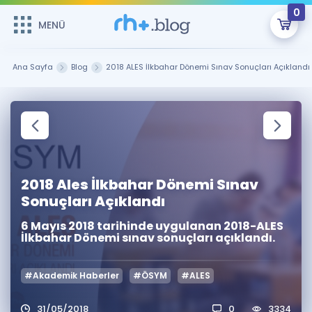
0
MENÜ
MENÜ
Üye Girişi
Ana Sayfa
Blog
2018 ALES İlkbahar Dönemi Sınav Sonuçları Açıklandı
Online Dersler
Sepetin Şu An Boş.
Çalışma Paketleri
Remzi Hoca ile seni sınava hazırlayacak onlarca eğitim seni
bekliyor!
Kitaplar ve Kaynaklar
GİRİŞ YAP
2018 Ales İlkbahar Dönemi Sınav
Katılımcı Görüşleri
Şifremi Hatırlamıyorum
Sonuçları Açıklandı
6 Mayıs 2018 tarihinde uygulanan 2018-ALES
ÜYE DEĞİLİM
Faydalı Araçlar
İlkbahar Dönemi sınav sonuçları açıklandı.
Ücretsiz Kaynaklar
Blog
İngilizce Gramer
#Akademik Haberler
#ÖSYM
#ALES
Hakkımızda
Kariyer
Sözlük
Soru & Cevap
İletişim
31/05/2018
0
3334