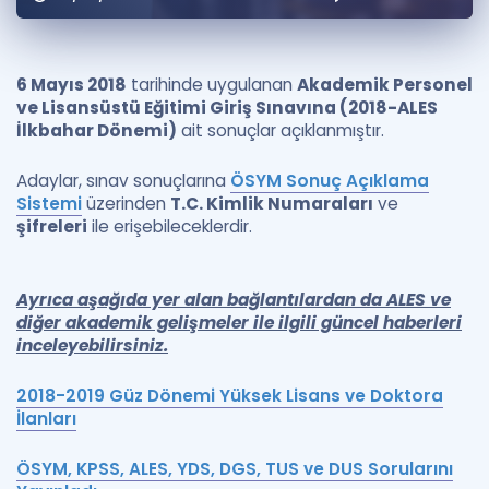
Puan Hesaplama
Rehberlik Aracı
6 Mayıs 2018
tarihinde uygulanan
Akademik Personel
ve Lisansüstü Eğitimi Giriş Sınavına (2018-ALES
ÖSYM Sınav Takvimi
İlkbahar Dönemi)
ait sonuçlar açıklanmıştır.
Kampanyalar
Adaylar, sınav sonuçlarına
ÖSYM Sonuç Açıklama
Sistemi
üzerinden
T.C. Kimlik Numaraları
ve
Blog
şifreleri
ile erişebileceklerdir.
İngilizce Gramer
Ayrıca aşağıda yer alan bağlantılardan da
ALES
ve
diğer akademik gelişmeler ile ilgili güncel haberleri
inceleyebilirsiniz.
2018-2019 Güz Dönemi Yüksek Lisans ve Doktora
İlanları
ÖSYM, KPSS, ALES, YDS, DGS, TUS ve DUS Sorularını