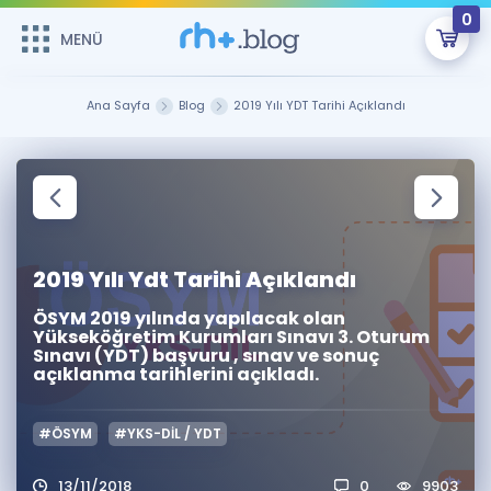
0
MENÜ
MENÜ
Üye Girişi
Ana Sayfa
Blog
2019 Yılı YDT Tarihi Açıklandı
Online Dersler
Sepetin Şu An Boş.
Çalışma Paketleri
Remzi Hoca ile seni sınava hazırlayacak onlarca eğitim seni
bekliyor!
Kitaplar ve Kaynaklar
GİRİŞ YAP
2019 Yılı Ydt Tarihi Açıklandı
Katılımcı Görüşleri
Şifremi Hatırlamıyorum
ÖSYM 2019 yılında yapılacak olan
Yükseköğretim Kurumları Sınavı 3. Oturum
Sınavı (YDT) başvuru , sınav ve sonuç
ÜYE DEĞİLİM
Faydalı Araçlar
açıklanma tarihlerini açıkladı.
Ücretsiz Kaynaklar
Blog
İngilizce Gramer
#ÖSYM
#YKS-DİL / YDT
Hakkımızda
Kariyer
Sözlük
Soru & Cevap
İletişim
13/11/2018
0
9903