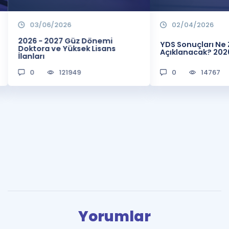
03/06/2026
02/04/2026
2026 - 2027 Güz Dönemi
YDS Sonuçları N
Doktora ve Yüksek Lisans
Açıklanacak? 202
İlanları
0
121949
0
14767
Yorumlar