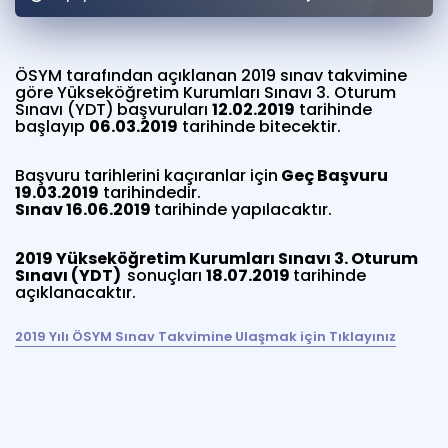
Puan Hesaplama
Rehberlik Aracı
ÖSYM tarafından açıklanan 2019 sınav takvimine
göre Yükseköğretim Kurumları Sınavı 3. Oturum
ÖSYM Sınav Takvimi
Sınavı (YDT)
başvuruları
12.02
.2019
tarihinde
başlayıp
06.03.2019
tarihinde bitecektir.
Kampanyalar
Başvuru tarihlerini kaçıranlar için
Geç Başvuru
19.03
.2019
tarihindedir.
Blog
Sınav 16.06.2019
tarihinde yapılacaktır.
İngilizce Gramer
2019
Yükseköğretim Kurumları Sınavı 3. Oturum
Sınavı (YDT)
sonuçları
18.07.2019
tarihinde
açıklanacaktır.
2019 Yılı ÖSYM Sınav Takvimine Ulaşmak için Tıklayınız