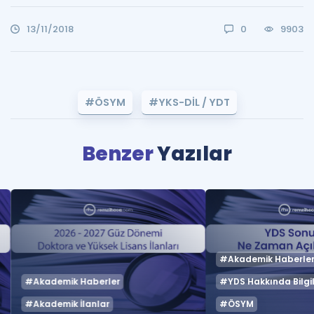
13/11/2018
0
9903
#ÖSYM
#YKS-DİL / YDT
Benzer
Yazılar
#Akademik Haberle
#Akademik Haberler
#YDS Hakkında Bilgil
#Akademik İlanlar
#ÖSYM