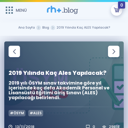
0
MENÜ
MENÜ
Üye Girişi
Ana Sayfa
Blog
2019 Yılında Kaç ALES Yapılacak?
Online Dersler
Sepetin Şu An Boş.
Çalışma Paketleri
Remzi Hoca ile seni sınava hazırlayacak onlarca eğitim seni
bekliyor!
Kitaplar ve Kaynaklar
GİRİŞ YAP
2019 Yılında Kaç Ales Yapılacak?
Katılımcı Görüşleri
Şifremi Hatırlamıyorum
2019 yılı ÖSYM sınav takvimine göre yıl
içerisinde kaç defa Akademik Personel ve
Lisansüstü Eğitimi Giriş Sınavı (ALES)
ÜYE DEĞİLİM
Faydalı Araçlar
yapılacağı belirlendi.
Ücretsiz Kaynaklar
Blog
İngilizce Gramer
#ÖSYM
#ALES
Hakkımızda
Kariyer
Sözlük
Soru & Cevap
İletişim
13/11/2018
0
29818