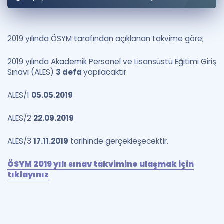
Puan Hesaplama
Rehberlik Aracı
2019 yılında ÖSYM tarafından açıklanan takvime göre;
ÖSYM Sınav Takvimi
2019 yılında Akademik Personel ve Lisansüstü Eğitimi Giriş
Sınavı (ALES)
3 defa
yapılacaktır.
Kampanyalar
ALES/1
05.05.2019
Blog
ALES/2
22.09.2019
İngilizce Gramer
ALES/3
17.11.2019
tarihinde gerçekleşecektir.
ÖSYM 2019 yılı sınav takvimine ulaşmak için
tıklayınız