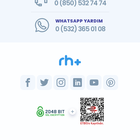
0 (850) 532 74 74
WHATSAPP YARDIM
0 (532) 365 01 08