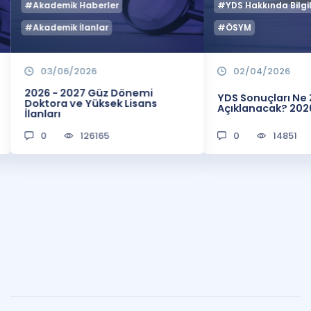
#Akademik Haberler
#YDS Hakkında Bilgil
#Akademik İlanlar
#ÖSYM
03/06/2026
02/04/2026
2026 - 2027 Güz Dönemi
YDS Sonuçları N
Doktora ve Yüksek Lisans
Açıklanacak? 202
İlanları
0
126165
0
14851