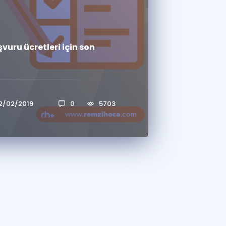
a Özel Fırsatlar
vuru ücretleri için son
ınavlarla İlgili Haberler
er
 ve Konu Anlatımı
2/02/2019
0
5703