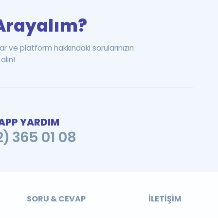
i Arayalım?
ar ve platform hakkındaki sorularınızın
alın!
PP YARDIM
2) 365 01 08
SORU & CEVAP
İLETIŞIM