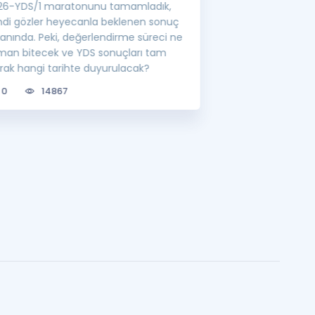
26-YDS/1 maratonunu tamamladık,
YÖK'ün belirlediği
mdi gözler heyecanla beklenen sonuç
görevlisi atamalar
ranında. Peki, değerlendirme süreci ne
lisansüstü eğitim 
man bitecek ve YDS sonuçları tam
bilgileri sizler için
arak hangi tarihte duyurulacak?
0
6747
0
14867