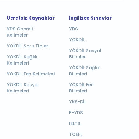
Ücretsiz Kaynaklar
İngilizce Sınavlar
YDS Önemli
YDS
Kelimeler
YÖKDİL
YÖKDİL Soru Tipleri
YÖKDİL Sosyal
YÖKDİL Sağlık
Bilimler
Kelimeleri
YÖKDİL Sağlık
YÖKDİL Fen Kelimeleri
Bilimleri
YÖKDİL Sosyal
YÖKDİL Fen
Kelimeleri
Bilimleri
YKS-DİL
E-YDS
IELTS
TOEFL