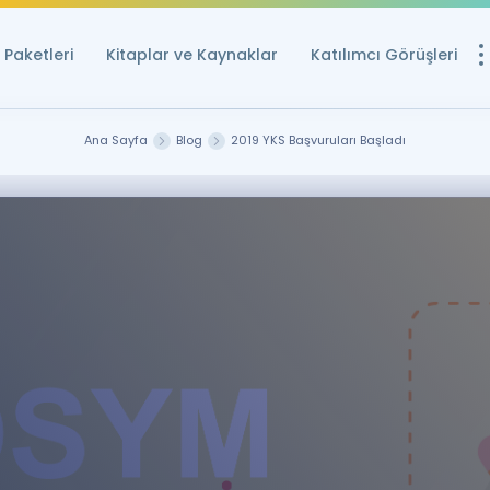
Paketleri
Kitaplar ve Kaynaklar
Katılımcı Görüşleri
Ücretsiz Kayna
Ana Sayfa
Blog
2019 YKS Başvuruları Başladı
YDS ve YÖKDİL içi
Sözlük
İngilizce Sınavları
Puan Hesapla
YDS ve YÖKDİL P
Remz
Rehberlik Aracı
YDS ve YÖKDİL'e H
ÖSYM Sınav Ta
Tüm ÖSYM Sınavl