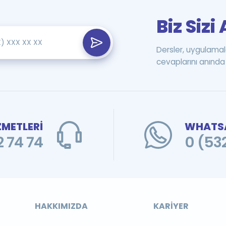
Biz Siz
Dersler, uygulamal
cevaplarını anında 
ZMETLERİ
WHATSA
 74 74
0 (53
HAKKIMIZDA
KARIYER