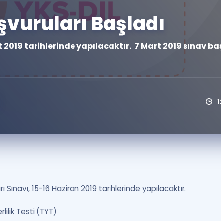
Kampanyalar
şvuruları Başladı
Eğitim ve Kitaplar
2019 tarihlerinde yapılacaktır. 7 Mart 2019 sınav baş
Blog
YDS - YÖKDİL Tüm S
İngilizce Gram
İngilizce Gramer
1
Sınavı, 15-16 Haziran 2019 tarihlerinde yapılacaktır.
lilik Testi (TYT)