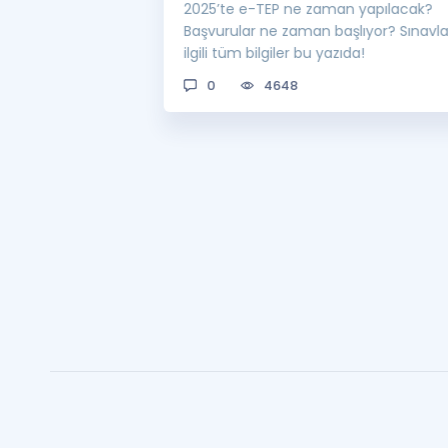
 sınavı 2025 e-
2025’te e-TEP ne zaman yapılacak?
 bekleniyor! Peki
Başvurular ne zaman başlıyor? Sınavl
man açıklanacak?
ilgili tüm bilgiler bu yazıda!
0
4648