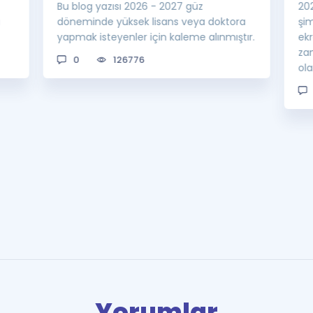
Bu blog yazısı 2026 - 2027 güz
20
a
döneminde yüksek lisans veya doktora
şi
yapmak isteyenler için kaleme alınmıştır.
ek
za
0
126776
ol
Yorumlar