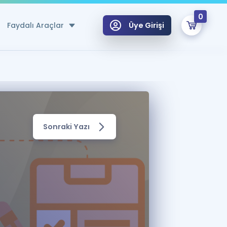
0
Faydalı Araçlar
Üye Girişi
klar
n Ücretsiz Kaynaklar
 için Özel Sözlük
Sonraki Yazı
Sepetin Şu An Boş.
ma
uan Hesaplama Aracı
i Hoca ile seni sınava hazırlayacak onlarca eğitim seni bekliyor!
Şifremi Hatırlamıyorum
GİRİŞ YAP
azırlananlar için Öneriler
kvimi
ÜYE DEĞİLİM
arı Tek Takvimde