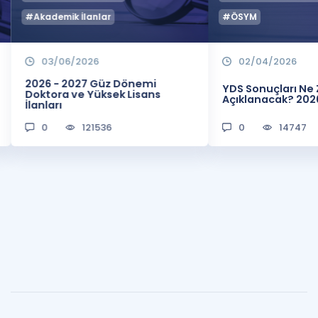
#Akademik İlanlar
#ÖSYM
03/06/2026
02/04/2026
2026 - 2027 Güz Dönemi
YDS Sonuçları N
Doktora ve Yüksek Lisans
Açıklanacak? 202
İlanları
0
121536
0
14747