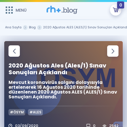
0
MENÜ
MENÜ
Üye Girişi
Ana Sayfa
Blog
2020 Ağustos ALES (ALES/1) Sınav Sonuçları Açıkland
Online Dersler
Sepetin Şu An Boş.
Çalışma Paketleri
Remzi Hoca ile seni sınava hazırlayacak onlarca eğitim seni
bekliyor!
2020 Ağustos Ales (Ales/1) Sınav
Kitaplar ve Kaynaklar
GİRİŞ YAP
Sonuçları Açıklandı
Katılımcı Görüşleri
Şifremi Hatırlamıyorum
Mevcut koronavirüs salgını dolayısıyla
ertelenerek 16 Ağustos 2020 tarihinde
düzenlenen 2020 Ağustos ALES (ALES/1) Sınav
ÜYE DEĞİLİM
Faydalı Araçlar
Sonuçları Açıklandı.
Ücretsiz Kaynaklar
Blog
İngilizce Gramer
#ÖSYM
#ALES
Hakkımızda
Kariyer
Sözlük
Soru & Cevap
İletişim
03/09/2020
0
2542