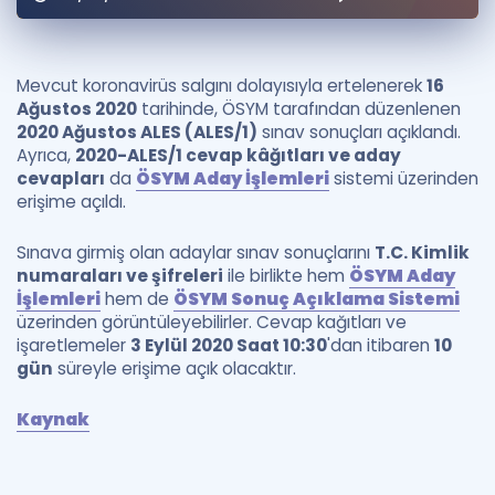
Puan Hesaplama
Rehberlik Aracı
Mevcut koronavirüs salgını dolayısıyla ertelenerek
16
Ağustos 2020
tarihinde, ÖSYM tarafından düzenlenen
ÖSYM Sınav Takvimi
2020 Ağustos ALES (ALES/1)
sınav sonuçları açıklandı.
Ayrıca,
2020-ALES/1 cevap kâğıtları ve aday
Kampanyalar
cevapları
da
ÖSYM Aday İşlemleri
sistemi üzerinden
erişime açıldı.
Blog
Sınava girmiş olan adaylar sınav sonuçlarını
T.C. Kimlik
İngilizce Gramer
numaraları ve şifreleri
ile birlikte hem
ÖSYM Aday
İşlemleri
hem de
ÖSYM Sonuç Açıklama Sistemi
üzerinden görüntüleyebilirler. Cevap kağıtları ve
işaretlemeler
3 Eylül 2020 Saat 10:30
'dan itibaren
10
gün
süreyle erişime açık olacaktır.
Kaynak